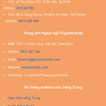
CN2: Lê Thị Hồng, P.17, Q.Gò Vấp, Tp.HCM
Hotline:
0912347782
CN3: Số 9, Đặng Ma La, Phường Lê Chân, Hải Phòng
- Hotline:
0914.299.466
Trung tâm Ngoại ngữ PopodooKids
ADD:
TDP 11 Thịnh Long, Hải Hậu, Nam Định
Hotline:
0912 347 782
Email:
thinhlong@popodookids.com
Website:
popodookids.com
Facebook: trungtamanhngupopodookids
Hệ thống website học tiếng Trung
Giáo trình tiếng Trung
Audio tiếng Trung