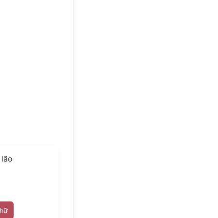
 lão
chữ