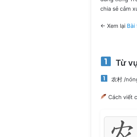
chia sẻ cảm xú
← Xem lại
Bài
Từ v
农村 /nóngc
Cách viết 