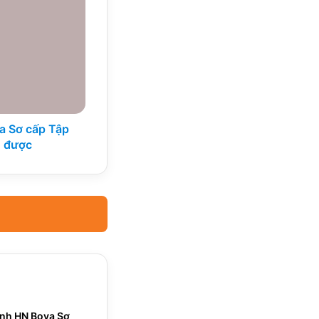
ya Sơ cấp Tập
o được
rình HN Boya Sơ