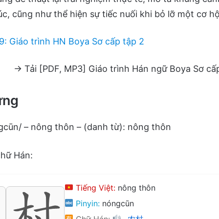
c, cũng như thể hiện sự tiếc nuối khi bỏ lỡ một cơ h
 9: Giáo trình HN Boya Sơ cấp tập 2
→ Tải [PDF, MP3] Giáo trình Hán ngữ Boya Sơ cấ
ựng
ūn/ – nông thôn – (danh từ): nông thôn
chữ Hán:
Tiếng Việt:
nông thôn
Pinyin:
nóngcūn
Chữ Hán:
农村