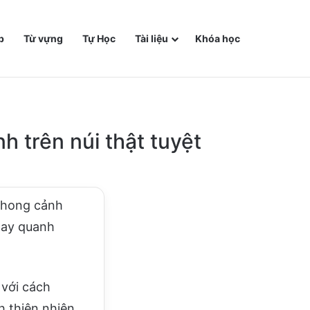
p
Từ vựng
Tự Học
Tài liệu
Khóa học
h trên núi thật tuyệt
“Phong cảnh
xoay quanh
 với cách
h thiên nhiên,