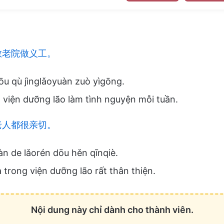
敬老院做义工。
ōu qù jìnglǎoyuàn zuò yìgōng.
 viện dưỡng lão làm tình nguyện mỗi tuần.
老人都很亲切。
àn de lǎorén dōu hěn qīnqiè.
 trong viện dưỡng lão rất thân thiện.
Nội dung này chỉ dành cho thành viên.