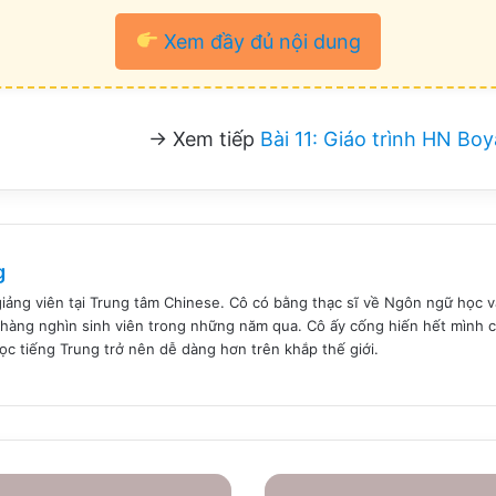
Xem đầy đủ nội dung
→ Xem tiếp
Bài 11: Giáo trình HN Bo
g
giảng viên tại Trung tâm Chinese. Cô có bằng thạc sĩ về Ngôn ngữ học
hàng nghìn sinh viên trong những năm qua. Cô ấy cống hiến hết mình c
học tiếng Trung trở nên dễ dàng hơn trên khắp thế giới.
Bài