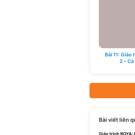
11:
Giáo
trình
HN
Boya
Sơ
cấp
Tập
2
Bài 11: Giáo
–
2 – Cà
Cà
chua
xào
trứng
gà
Bài viết liên 
Giáo trình BOYA: L