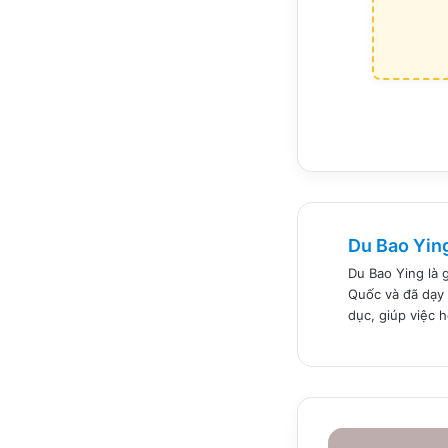
Du Bao Yin
Du Bao Ying là 
Quốc và đã dạy 
dục, giúp việc 
Bài