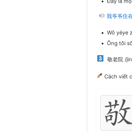
Đây là mộ
我爷爷住
Wǒ yéye zh
Ông tôi s
敬老院 /jìngl
Cách viết 