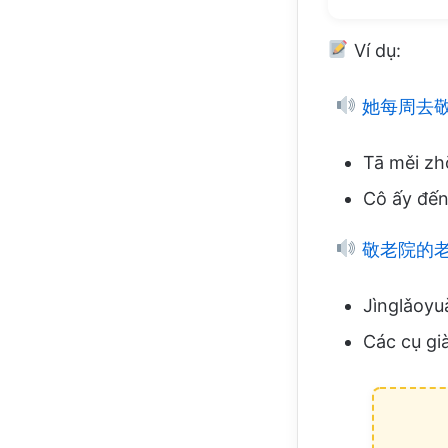
Ví dụ:
她每周去
Tā měi zh
Cô ấy đến
敬老院的
Jìnglǎoyu
Các cụ già