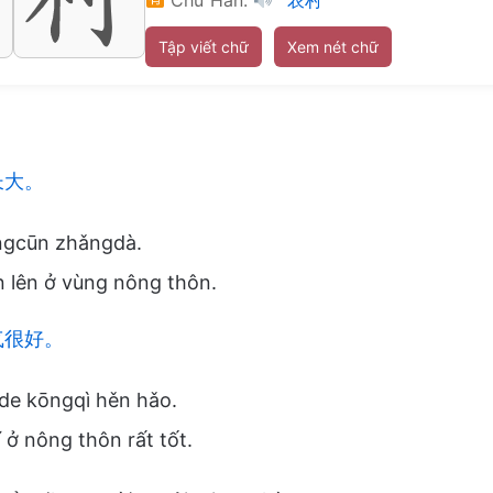
Tập viết chữ
Xem nét chữ
长大。
ngcūn zhǎngdà.
n lên ở vùng nông thôn.
气很好。
de kōngqì hěn hǎo.
 ở nông thôn rất tốt.