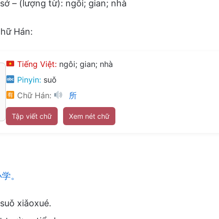
sở – (lượng từ): ngôi; gian; nhà
chữ Hán:
Tiếng Việt:
ngôi; gian; nhà
Pinyin:
suǒ
Chữ Hán:
所
Tập viết chữ
Xem nét chữ
小学。
 suǒ xiǎoxué.