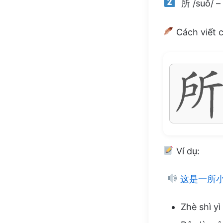
所 /suǒ/ – 
Cách viết 
Ví dụ:
这是一所
Zhè shì yì