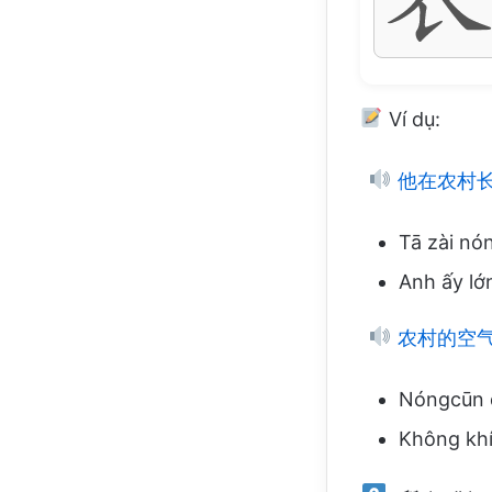
Ví dụ:
他在农村
Tā zài nó
Anh ấy lớ
农村的空
Nóngcūn 
Không khí