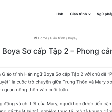
Hsk
Giáo trình
Ngữ phá
Home
/
Giáo trình
/
Boya
/
N Boya Sơ cấp Tập 2 – Phong cản
a Giáo trình Hán ngữ Boya Sơ cấp Tập 2 với chủ đề 
 tuyệt” là cuộc trò chuyện giữa Trung Thôn và Mary 
m quan nông thôn vào cuối tuần.
g động và chi tiết của Mary, người học được tiếp cận
ng để thuật lại trải nghiệm thực tế, mô tả khung cản