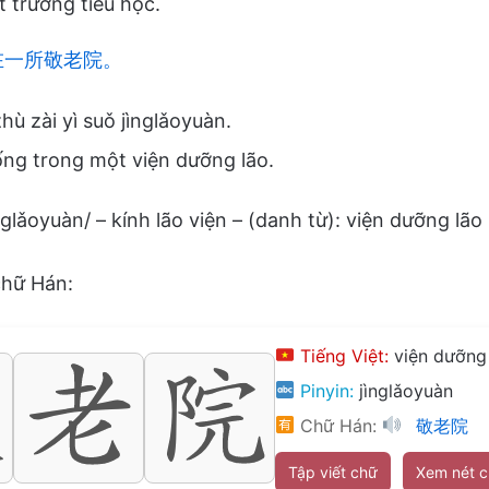
t trường tiểu học.
在一所敬老院。
ù zài yì suǒ jìnglǎoyuàn.
ống trong một viện dưỡng lão.
ǎoyuàn/ – kính lão viện – (danh từ): viện dưỡng lão
chữ Hán:
Tiếng Việt:
viện dưỡng
Pinyin:
jìnglǎoyuàn
Chữ Hán:
敬老院
Tập viết chữ
Xem nét 