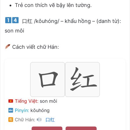
Trẻ con thích vẽ bậy lên tường.
口红 /kǒuhóng/ – khẩu hồng – (danh từ):
son môi
Cách viết chữ Hán:
Tiếng Việt:
son môi
Pinyin:
kǒuhóng
Chữ Hán:
口红