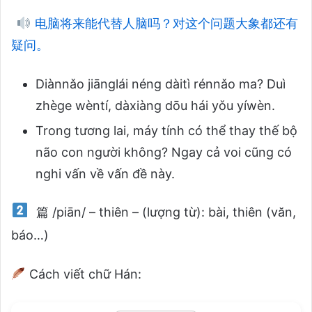
电脑将来能代替人脑吗？对这个问题大象都还有
疑问。
Diànnǎo jiānglái néng dàitì rénnǎo ma? Duì
zhège wèntí, dàxiàng dōu hái yǒu yíwèn.
Trong tương lai, máy tính có thể thay thế bộ
não con người không? Ngay cả voi cũng có
nghi vấn về vấn đề này.
篇 /piān/ – thiên – (lượng từ): bài, thiên (văn,
báo…)
Cách viết chữ Hán: