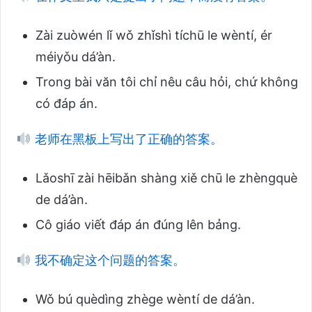
Zài zuòwén lǐ wǒ zhǐshì tíchū le wèntí, ér
méiyǒu dá’àn.
Trong bài văn tôi chỉ nêu câu hỏi, chứ không
có đáp án.
老师在黑板上写出了正确的答案。
Lǎoshī zài hēibǎn shàng xiě chū le zhèngquè
de dá’àn.
Cô giáo viết đáp án đúng lên bảng.
我不确定这个问题的答案。
Wǒ bú quèdìng zhège wèntí de dá’àn.