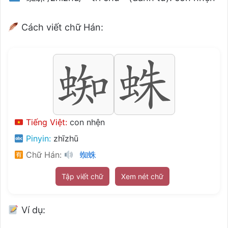
Cách viết chữ Hán:
Tiếng Việt:
con nhện
Pinyin:
zhīzhū
Chữ Hán:
蜘蛛
Tập viết chữ
Xem nét chữ
Ví dụ: