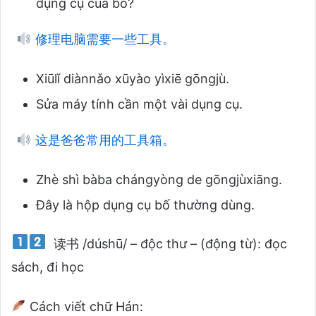
dụng cụ của bố?
修理电脑需要一些工具。
Xiūlǐ diànnǎo xūyào yìxiē gōngjù.
Sửa máy tính cần một vài dụng cụ.
这是爸爸常用的工具箱。
Zhè shì bàba chángyòng de gōngjùxiāng.
Đây là hộp dụng cụ bố thường dùng.
读书 /dúshū/ – độc thư – (động từ): đọc
sách, đi học
Cách viết chữ Hán: