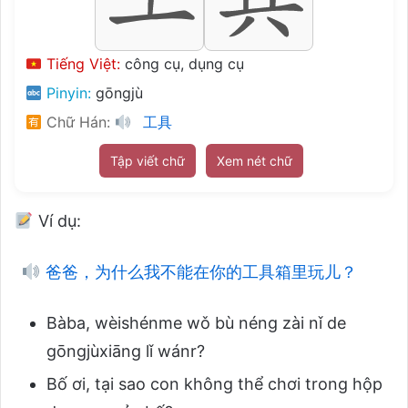
Tiếng Việt:
công cụ, dụng cụ
Pinyin:
gōngjù
Chữ Hán:
工具
Tập viết chữ
Xem nét chữ
Ví dụ:
爸爸，为什么我不能在你的工具箱里玩儿？
Bàba, wèishénme wǒ bù néng zài nǐ de
gōngjùxiāng lǐ wánr?
Bố ơi, tại sao con không thể chơi trong hộp