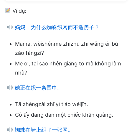
Ví dụ:
妈妈，为什么蜘蛛织网而不造房子？
Māma, wèishénme zhīzhū zhī wǎng ér bù
zào fángzi?
Mẹ ơi, tại sao nhện giăng tơ mà không làm
nhà?
她正在织一条围巾。
Tā zhèngzài zhī yì tiáo wéijīn.
Cô ấy đang đan một chiếc khăn quàng.
蜘蛛在墙上织了一张网。