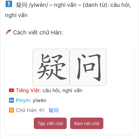
疑问 /yíwèn/ – nghi vấn – (danh từ): câu hỏi,
nghi vấn
Cách viết chữ Hán:
Tiếng Việt:
câu hỏi, nghi vấn
Pinyin:
yíwèn
Chữ Hán:
疑问
Tập viết chữ
Xem nét chữ