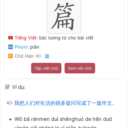
Tiếng Việt:
bài; lượng từ cho bài viết
Pinyin:
piān
Chữ Hán:
篇
Tập viết chữ
Xem nét chữ
Ví dụ:
我把人们对生活的很多疑问写成了一篇作文。
Wǒ bǎ rénmen duì shēnghuó de hěn duō
yíwèn xiě chéng le yì piān zuòwén.