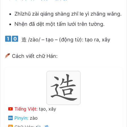
Zhīzhū zài qiáng shàng zhī le yì zhāng wǎng.
Nhện đã dệt một tấm lưới trên tường.
造 /zào/ – tạo – (động từ): tạo ra, xây
Cách viết chữ Hán:
Tiếng Việt:
tạo, xây
Pinyin:
zào
Chữ Hán:
造