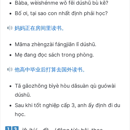
Bàba, wèishénme wǒ fēi dúshū bù kě?
Bố ơi, tại sao con nhất định phải học?
妈妈正在房间里读书。
Māma zhèngzài fángjiān lǐ dúshū.
Mẹ đang đọc sách trong phòng.
他高中毕业后打算去国外读书。
Tā gāozhōng bìyè hòu dǎsuàn qù guówài
dúshū.
Sau khi tốt nghiệp cấp 3, anh ấy định đi du
học.