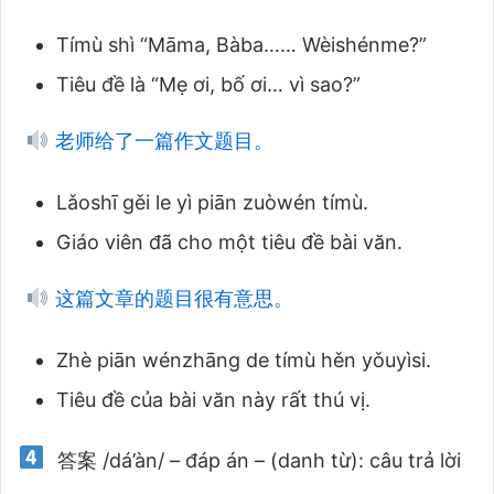
Tímù shì “Māma, Bàba…… Wèishénme?”
Tiêu đề là “Mẹ ơi, bố ơi… vì sao?”
老师给了一篇作文题目。
Lǎoshī gěi le yì piān zuòwén tímù.
Giáo viên đã cho một tiêu đề bài văn.
这篇文章的题目很有意思。
Zhè piān wénzhāng de tímù hěn yǒuyìsi.
Tiêu đề của bài văn này rất thú vị.
答案 /dá’àn/ – đáp án – (danh từ): câu trả lời