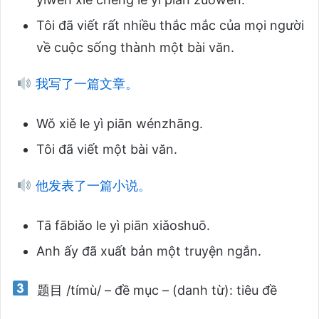
Tôi đã viết rất nhiều thắc mắc của mọi người
về cuộc sống thành một bài văn.
我写了一篇文章。
Wǒ xiě le yì piān wénzhāng.
Tôi đã viết một bài văn.
他发表了一篇小说。
Tā fābiǎo le yì piān xiǎoshuō.
Anh ấy đã xuất bản một truyện ngắn.
题目 /tímù/ – đề mục – (danh từ): tiêu đề