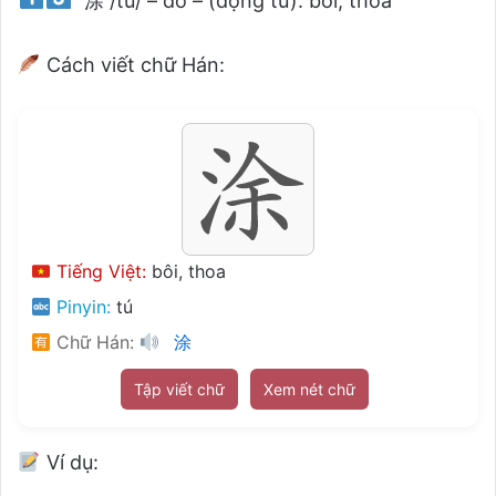
涂 /tú/ – đồ – (động từ): bôi, thoa
Cách viết chữ Hán:
Tiếng Việt:
bôi, thoa
Pinyin:
tú
Chữ Hán:
涂
Tập viết chữ
Xem nét chữ
Ví dụ: