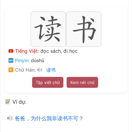
Tiếng Việt:
đọc sách, đi học
Pinyin:
dúshū
Chữ Hán:
读书
Tập viết chữ
Xem nét chữ
Ví dụ:
爸爸，为什么我非读书不可？