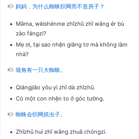
妈妈，为什么蜘蛛织网而不造房子？
Māma, wèishénme zhīzhū zhī wǎng ér bù
zào fángzi?
Mẹ ơi, tại sao nhện giăng tơ mà không làm
nhà?
墙角有一只大蜘蛛。
Qiángjiǎo yǒu yì zhī dà zhīzhū.
Có một con nhện to ở góc tường.
蜘蛛会织网抓虫子。
Zhīzhū huì zhī wǎng zhuā chóngzi.