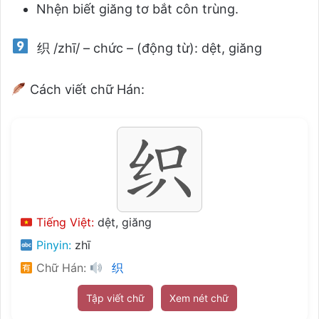
Nhện biết giăng tơ bắt côn trùng.
织 /zhī/ – chức – (động từ): dệt, giăng
Cách viết chữ Hán:
Tiếng Việt:
dệt, giăng
Pinyin:
zhī
Chữ Hán:
织
Tập viết chữ
Xem nét chữ