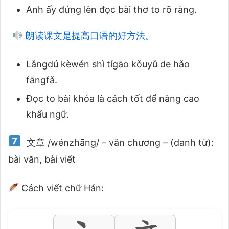
Anh ấy đứng lên đọc bài thơ to rõ ràng.
朗读课文是提高口语的好方法。
Lǎngdú kèwén shì tígāo kǒuyǔ de hǎo
fāngfǎ.
Đọc to bài khóa là cách tốt để nâng cao
khẩu ngữ.
文章 /wénzhāng/ – văn chương – (danh từ):
bài văn, bài viết
Cách viết chữ Hán: