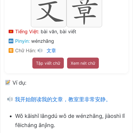
Tiếng Việt:
bài văn, bài viết
Pinyin:
wénzhāng
Chữ Hán:
文章
Tập viết chữ
Xem nét chữ
Ví dụ:
我开始朗读我的文章，教室里非常安静。
Wǒ kāishǐ lǎngdú wǒ de wénzhāng, jiàoshì lǐ
fēicháng ānjìng.