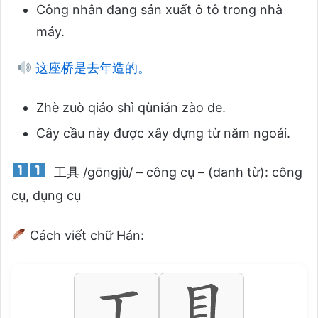
Công nhân đang sản xuất ô tô trong nhà
máy.
这座桥是去年造的。
Zhè zuò qiáo shì qùnián zào de.
Cây cầu này được xây dựng từ năm ngoái.
工具 /gōngjù/ – công cụ – (danh từ): công
cụ, dụng cụ
Cách viết chữ Hán: