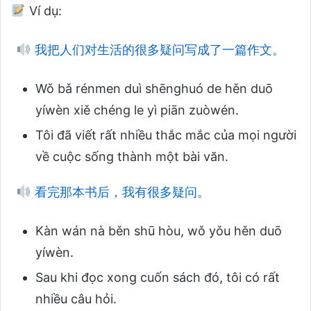
Ví dụ:
我把人们对生活的很多疑问写成了一篇作文。
Wǒ bǎ rénmen duì shēnghuó de hěn duō
yíwèn xiě chéng le yì piān zuòwén.
Tôi đã viết rất nhiều thắc mắc của mọi người
về cuộc sống thành một bài văn.
看完那本书后，我有很多疑问。
Kàn wán nà běn shū hòu, wǒ yǒu hěn duō
yíwèn.
Sau khi đọc xong cuốn sách đó, tôi có rất
nhiều câu hỏi.