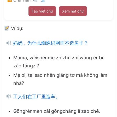
Tập viết chữ
Xem nét chữ
Ví dụ:
妈妈，为什么蜘蛛织网而不造房子？
Māma, wèishénme zhīzhū zhī wǎng ér bù
zào fángzi?
Mẹ ơi, tại sao nhện giăng tơ mà không làm
nhà?
工人们在工厂里造车。
Gōngrénmen zài gōngchǎng lǐ zào chē.