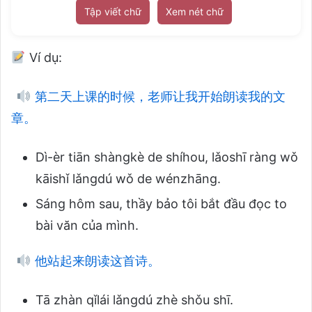
Tập viết chữ
Xem nét chữ
Ví dụ:
第二天上课的时候，老师让我开始朗读我的文
章。
Dì-èr tiān shàngkè de shíhou, lǎoshī ràng wǒ
kāishǐ lǎngdú wǒ de wénzhāng.
Sáng hôm sau, thầy bảo tôi bắt đầu đọc to
bài văn của mình.
他站起来朗读这首诗。
Tā zhàn qǐlái lǎngdú zhè shǒu shī.