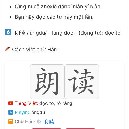
Qǐng nǐ bǎ zhèxiē dāncí niàn yí biàn.
Bạn hãy đọc các từ này một lần.
朗读 /lǎngdú/ – lãng độc – (động từ): đọc to
Cách viết chữ Hán:
Tiếng Việt:
đọc to, rõ ràng
Pinyin:
lǎngdú
Chữ Hán:
朗读