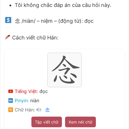
Tôi không chắc đáp án của câu hỏi này.
念 /niàn/ – niệm – (động từ): đọc
Cách viết chữ Hán:
Tiếng Việt:
đọc
Pinyin:
niàn
Chữ Hán:
念
Tập viết chữ
Xem nét chữ