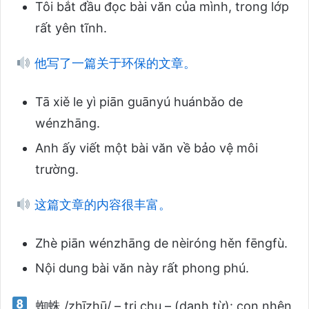
Tôi bắt đầu đọc bài văn của mình, trong lớp
rất yên tĩnh.
他写了一篇关于环保的文章。
Tā xiě le yì piān guānyú huánbǎo de
wénzhāng.
Anh ấy viết một bài văn về bảo vệ môi
trường.
这篇文章的内容很丰富。
Zhè piān wénzhāng de nèiróng hěn fēngfù.
Nội dung bài văn này rất phong phú.
蜘蛛 /zhīzhū/ – tri chu – (danh từ): con nhện