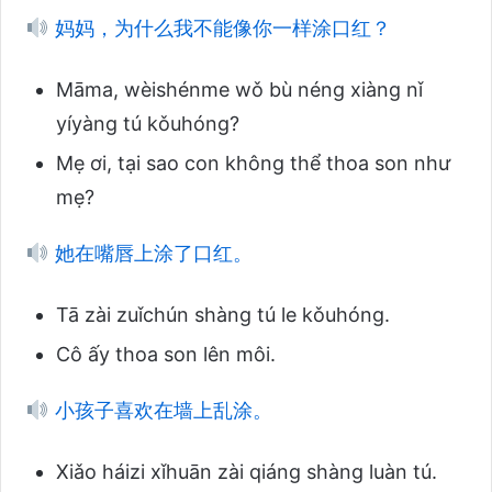
妈妈，为什么我不能像你一样涂口红？
Māma, wèishénme wǒ bù néng xiàng nǐ
yíyàng tú kǒuhóng?
Mẹ ơi, tại sao con không thể thoa son như
mẹ?
她在嘴唇上涂了口红。
Tā zài zuǐchún shàng tú le kǒuhóng.
Cô ấy thoa son lên môi.
小孩子喜欢在墙上乱涂。
Xiǎo háizi xǐhuān zài qiáng shàng luàn tú.