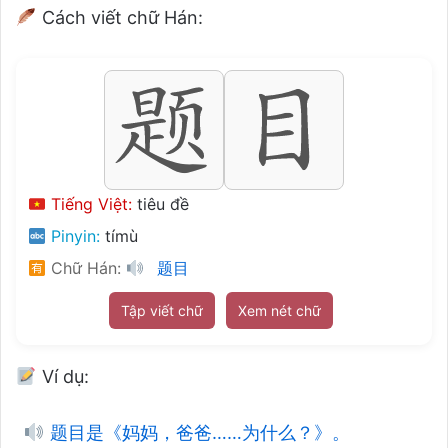
Cách viết chữ Hán:
Tiếng Việt:
tiêu đề
Pinyin:
tímù
Chữ Hán:
题目
Tập viết chữ
Xem nét chữ
Ví dụ:
题目是《妈妈，爸爸……为什么？》。