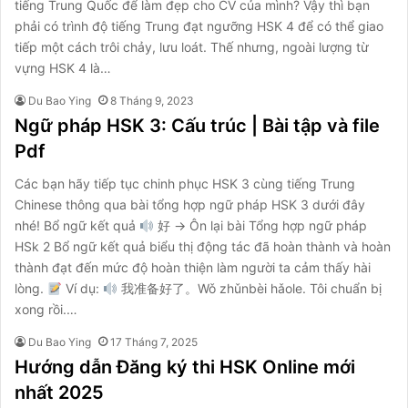
tiếng Trung Quốc để làm đẹp cho CV của mình? Vậy thì bạn
phải có trình độ tiếng Trung đạt ngưỡng HSK 4 để có thể giao
tiếp một cách trôi chảy, lưu loát. Thế nhưng, ngoài lượng từ
vựng HSK 4 là…
Du Bao Ying
8 Tháng 9, 2023
Ngữ pháp HSK 3: Cấu trúc | Bài tập và file
Pdf
Các bạn hãy tiếp tục chinh phục HSK 3 cùng tiếng Trung
Chinese thông qua bài tổng hợp ngữ pháp HSK 3 dưới đây
nhé! Bổ ngữ kết quả
好 → Ôn lại bài Tổng hợp ngữ pháp
HSk 2 Bổ ngữ kết quả biểu thị động tác đã hoàn thành và hoàn
thành đạt đến mức độ hoàn thiện làm người ta cảm thấy hài
lòng.
Ví dụ:
我准备好了。Wǒ zhǔnbèi hǎole. Tôi chuẩn bị
xong rồi.…
Du Bao Ying
17 Tháng 7, 2025
Hướng dẫn Đăng ký thi HSK Online mới
nhất 2025