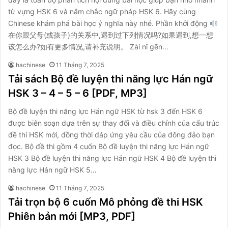
từ vựng HSK 6 và nắm chắc ngữ pháp HSK 6. Hãy cùng
Chinese khám phá bài học ý nghĩa này nhé. Phần khởi động
在你跟父母(或孩子)的关系中,遇到过下列情况吗?如果遇到,想一想
该怎么办?如有更多情况,请补充说明。 Zài nǐ gēn…
hachinese
11 Tháng 7, 2025
Tải sách Bộ đề luyện thi năng lực Hán ngữ
HSK 3 – 4 – 5 – 6 [PDF, MP3]
Bộ đề luyện thi năng lực Hán ngữ HSK từ hsk 3 đến HSK 6
được biên soạn dựa trên sự thay đổi và điều chỉnh của cấu trúc
đề thi HSK mới, đồng thời đáp ứng yêu cầu của đông đảo bạn
đọc. Bộ đề thi gồm 4 cuốn Bộ đề luyện thi năng lực Hán ngữ
HSK 3 Bộ đề luyện thi năng lực Hán ngữ HSK 4 Bộ đề luyện thi
năng lực Hán ngữ HSK 5…
hachinese
11 Tháng 7, 2025
Tải trọn bộ 6 cuốn Mô phỏng đề thi HSK
Phiên bản mới [MP3, PDF]