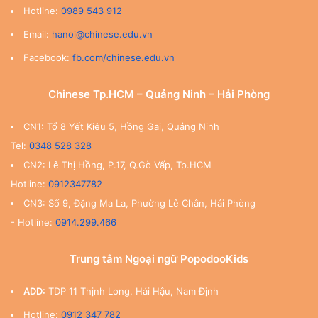
Hotline:
0989 543 912
Email:
hanoi@chinese.edu.vn
Facebook:
fb.com/chinese.edu.vn
Chinese Tp.HCM – Quảng Ninh – Hải Phòng
CN1: Tổ 8 Yết Kiêu 5, Hồng Gai, Quảng Ninh
Tel:
0348 528 328
CN2: Lê Thị Hồng, P.17, Q.Gò Vấp, Tp.HCM
Hotline:
0912347782
CN3: Số 9, Đặng Ma La, Phường Lê Chân, Hải Phòng
- Hotline:
0914.299.466
Trung tâm Ngoại ngữ PopodooKids
ADD:
TDP 11 Thịnh Long, Hải Hậu, Nam Định
Hotline:
0912 347 782