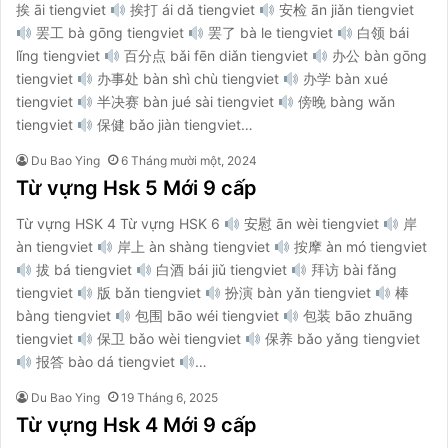
挨 āi tiengviet
挨打 ái dǎ tiengviet
安检 ān jiǎn tiengviet
罢工 bà gōng tiengviet
罢了 bà le tiengviet
白领 bái
lǐng tiengviet
百分点 bǎi fēn diǎn tiengviet
办公 bàn gōng
tiengviet
办事处 bàn shì chù tiengviet
办学 bàn xué
tiengviet
半决赛 bàn jué sài tiengviet
傍晚 bàng wǎn
tiengviet
保健 bǎo jiàn tiengviet…
Du Bao Ying
6 Tháng mười một, 2024
Từ vựng Hsk 5 Mới 9 cấp
Từ vựng HSK 4 Từ vựng HSK 6
安慰 ān wèi tiengviet
岸
àn tiengviet
岸上 àn shàng tiengviet
按摩 àn mó tiengviet
拔 bá tiengviet
白酒 bái jiǔ tiengviet
拜访 bài fǎng
tiengviet
版 bǎn tiengviet
扮演 bàn yǎn tiengviet
棒
bàng tiengviet
包围 bāo wéi tiengviet
包装 bāo zhuāng
tiengviet
保卫 bǎo wèi tiengviet
保养 bǎo yǎng tiengviet
报答 bào dá tiengviet
…
Du Bao Ying
19 Tháng 6, 2025
Từ vựng Hsk 4 Mới 9 cấp