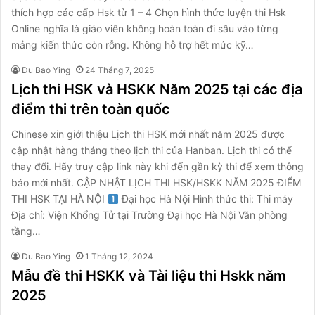
thích hợp các cấp Hsk từ 1 – 4 Chọn hình thức luyện thi Hsk
Online nghĩa là giáo viên không hoàn toàn đi sâu vào từng
mảng kiến thức còn rỗng. Không hỗ trợ hết mức kỹ…
Du Bao Ying
24 Tháng 7, 2025
Lịch thi HSK và HSKK Năm 2025 tại các địa
điểm thi trên toàn quốc
Chinese xin giới thiệu Lịch thi HSK mới nhất năm 2025 được
cập nhật hàng tháng theo lịch thi của Hanban. Lịch thi có thể
thay đổi. Hãy truy cập link này khi đến gần kỳ thi để xem thông
báo mới nhất. CẬP NHẬT LỊCH THI HSK/HSKK NĂM 2025 ĐIỂM
THI HSK TẠI HÀ NỘI
Đại học Hà Nội Hình thức thi: Thi máy
Địa chỉ: Viện Khổng Tử tại Trường Đại học Hà Nội Văn phòng
tầng…
Du Bao Ying
1 Tháng 12, 2024
Mẫu đề thi HSKK và Tài liệu thi Hskk năm
2025