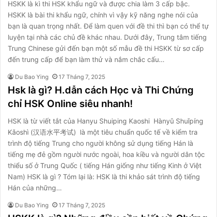
HSKK là kì thi HSK khẩu ngữ và được chia làm 3 cấp bậc.
HSKK là bài thi khẩu ngữ, chính vì vậy kỹ năng nghe nói của
bạn là quan trọng nhất. Để làm quen với đề thi thì bạn có thể tự
luyện tại nhà các chủ đề khác nhau. Dưới đây, Trung tâm tiếng
Trung Chinese gửi đến bạn một số mẫu đề thi HSKK từ sơ cấp
đến trung cấp để bạn làm thử và nắm chắc cấu…
Du Bao Ying
17 Tháng 7, 2025
Hsk là gì? H.dẫn cách Học và Thi Chứng
chỉ HSK Online siêu nhanh!
HSK là từ viết tắt của Hanyu Shuiping Kaoshi Hànyǔ Shuǐpíng
Kǎoshì (汉语水平考试) là một tiêu chuẩn quốc tế về kiểm tra
trình độ tiếng Trung cho người không sử dụng tiếng Hán là
tiếng mẹ đẻ gồm người nước ngoài, hoa kiều và người dân tộc
thiểu số ở Trung Quốc ( tiếng Hán giống như tiếng Kinh ở Việt
Nam) HSK là gì ? Tóm lại là: HSK là thi khảo sát trình độ tiếng
Hán của những…
Du Bao Ying
17 Tháng 7, 2025