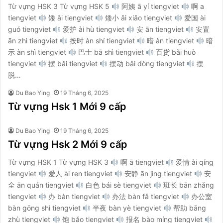
Từ vựng HSK 3 Từ vựng HSK 5
阿姨 ā yí tiengviet
啊 a
tiengviet
矮 ǎi tiengviet
矮小 ǎi xiǎo tiengviet
爱国 ài
guó tiengviet
爱护 ài hù tiengviet
安 ān tiengviet
安置
ān zhì tiengviet
按时 àn shí tiengviet
暗 àn tiengviet
暗
示 àn shì tiengviet
巴士 bā shì tiengviet
百货 bǎi huò
tiengviet
摆 bǎi tiengviet
摆动 bǎi dòng tiengviet
摆
脱…
Du Bao Ying
19 Tháng 6, 2025
Từ vựng Hsk 1 Mới 9 cấp
Du Bao Ying
19 Tháng 6, 2025
Từ vựng Hsk 2 Mới 9 cấp
Từ vựng HSK 1 Từ vựng HSK 3
啊 ā tiengviet
爱情 ài qíng
tiengviet
爱人 ài ren tiengviet
安静 ān jìng tiengviet
安
全 ān quán tiengviet
白色 bái sè tiengviet
班长 bān zhǎng
tiengviet
办 bàn tiengviet
办法 bàn fǎ tiengviet
办公室
bàn gōng shì tiengviet
半夜 bàn yè tiengviet
帮助 bāng
zhù tiengviet
饱 bǎo tiengviet
报名 bào míng tiengviet