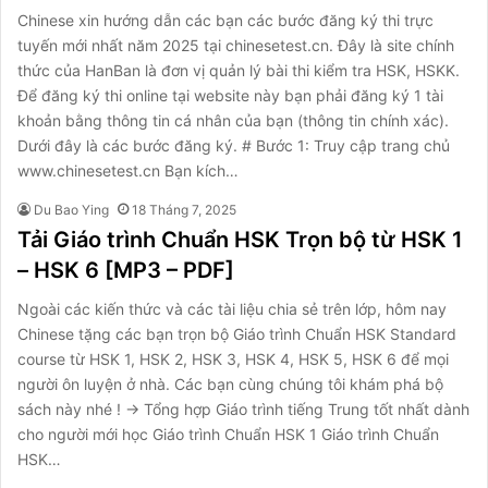
Chinese xin hướng dẫn các bạn các bước đăng ký thi trực
tuyến mới nhất năm 2025 tại chinesetest.cn. Đây là site chính
thức của HanBan là đơn vị quản lý bài thi kiểm tra HSK, HSKK.
Để đăng ký thi online tại website này bạn phải đăng ký 1 tài
khoản bằng thông tin cá nhân của bạn (thông tin chính xác).
Dưới đây là các bước đăng ký. # Bước 1: Truy cập trang chủ
www.chinesetest.cn Bạn kích…
Du Bao Ying
18 Tháng 7, 2025
Tải Giáo trình Chuẩn HSK Trọn bộ từ HSK 1
– HSK 6 [MP3 – PDF]
Ngoài các kiến thức và các tài liệu chia sẻ trên lớp, hôm nay
Chinese tặng các bạn trọn bộ Giáo trình Chuẩn HSK Standard
course từ HSK 1, HSK 2, HSK 3, HSK 4, HSK 5, HSK 6 để mọi
người ôn luyện ở nhà. Các bạn cùng chúng tôi khám phá bộ
sách này nhé ! → Tổng hợp Giáo trình tiếng Trung tốt nhất dành
cho người mới học Giáo trình Chuẩn HSK 1 Giáo trình Chuẩn
HSK…