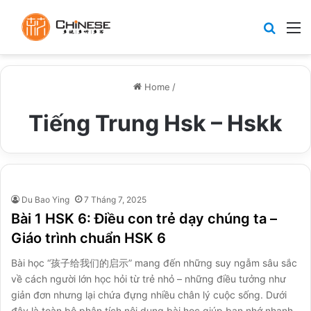
Search
M
Home
/
Tiếng Trung Hsk – Hskk
Du Bao Ying
7 Tháng 7, 2025
Bài 1 HSK 6: Điều con trẻ dạy chúng ta –
Giáo trình chuẩn HSK 6
Bài học “孩子给我们的启示” mang đến những suy ngẫm sâu sắc
về cách người lớn học hỏi từ trẻ nhỏ – những điều tưởng như
giản đơn nhưng lại chứa đựng nhiều chân lý cuộc sống. Dưới
đây là toàn bộ phân tích nội dung bài học giúp bạn nhớ nhanh