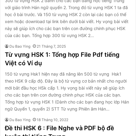
300 từ vựng HSK 2 dành cho các bạn đang học tiếng Trung
với giáo trình Hán ngữ quyển 2. Trong đó từ vựng HSK 1 ta đã
học ở bài trước. Và 150 từ vựng HSK 2 còn lại các bạn có thể
xem hoặc download tại link bên dưới bài viết. Hy vọng bài viết
này sẽ giúp ích cho các bạn trên con đường chinh phục HSK
của các bạn. Tổng hợp 300 từ vựng HSK 2…
Du Bao Ying
21 Tháng 7, 2025
Từ vựng HSK 1: Tổng hợp File Pdf tiếng
Việt có Ví dụ
150 từ vựng Hsk1 hiện nay đã nâng lên 500 từ vựng Hsk1
theo HSK 9 cấp độ. Đây là bộ từ vựng cơ bản nhất cho người
mới bắt đầu học HSk cấp 1. Hy vọng bài viết này sẽ giúp ích
cho các bạn trên con đường chinh phục HSK của các bạn.
Tổng hợp từ vựng HSK 1 (Dành cho các bạn đang học lớp Hán
ngữ Quyển 1, quyển 2) STT Từ vựng Phiên âm Hán…
Du Bao Ying
18 Tháng 10, 2022
Đề thi HSK 6 : File Nghe và PDF bộ đề