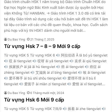
Giáo trình chuẩn HSK 1 nằm trong bộ Giáo trình Chuẩn HSK do
Đại học Ngôn ngữ Bắc Kinh xuất bản được ủy quyền bởi Học
viện Khổng Tử/ HANBAN. → Giáo trình HSK 1 3.0 đã có link tải
tại đây Giáo trình sử dụng các câu hỏi bám sát đề thi HSK 1 làm
tài liệu cơ bản với các chủ đề quen thuộc, khoa học. Cuốn sách
phù hợp với kỳ thi HSK1 dành cho người mới bắt…
Du Bao Ying
21 Tháng 7, 2025
Từ vựng Hsk 7 – 8 – 9 Mới 9 cấp
Từ vựng HSK 5 Từ vựng HSK 6
阿拉伯语 Ā lā bó yǔ tiengviet
哎 āi tiengviet
哎呀 āi yā tiengviet
哀求 āi qiú tiengviet
挨家挨户 āi jiā āi hù tiengviet
癌 ái tiengviet
癌症 ái
zhèng tiengviet
艾滋病 ài zī bìng tiengviet
唉 āi tiengviet
爱不释手 ài bù shì shǒu tiengviet
爱理不理 ài lǐ bù lǐ
tiengviet
爱面子 ài miàn zi tiengviet
爱惜 ài xī tiengviet…
Du Bao Ying
6 Tháng mười một, 2024
Từ vựng Hsk 6 Mới 9 cấp
Từ vựng HSK 5 Từ vựng HSK 7/8/9
挨着 āi zhe tiengviet