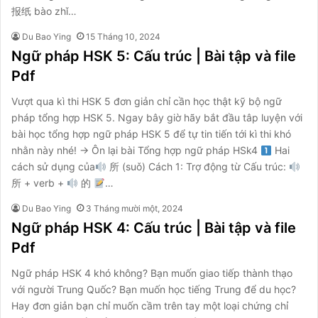
报纸 bào zhǐ…
Du Bao Ying
15 Tháng 10, 2024
Ngữ pháp HSK 5: Cấu trúc | Bài tập và file
Pdf
Vượt qua kì thi HSK 5 đơn giản chỉ cần học thật kỹ bộ ngữ
pháp tổng hợp HSK 5. Ngay bây giờ hãy bắt đầu tâp luyện với
bài học tổng hợp ngữ pháp HSK 5 để tự tin tiến tới kì thi khó
nhằn này nhé! → Ôn lại bài Tổng hợp ngữ pháp HSk4
Hai
cách sử dụng của
所 (suǒ) Cách 1: Trợ động từ Cấu trúc:
所 + verb +
的
…
Du Bao Ying
3 Tháng mười một, 2024
Ngữ pháp HSK 4: Cấu trúc | Bài tập và file
Pdf
Ngữ pháp HSK 4 khó không? Bạn muốn giao tiếp thành thạo
với người Trung Quốc? Bạn muốn học tiếng Trung để du học?
Hay đơn giản bạn chỉ muốn cầm trên tay một loại chứng chỉ