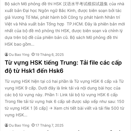
Bộ sách Mô phỏng đề thi HSK 汉语水平考试模拟试题集 của nhà
xuất bản Đại học Ngôn ngữ Bắc Kinh, được biên soạn bởi tác
giả Vương Tố Mai, phát hành bởi Công ty phát hành Nhân trí
Việt và Nhà xuất bản Tổng hợp TP.HCM. Đây là phiên bản mới
nhất của bộ đề mô phỏng thi HSK, được biên soạn và chỉnh lý
dựa trên bộ đề của phiên bản cũ. Bộ sách Mô phỏng đề thi
HSK bao gồm…
Du Bao Ying
19 Tháng 6, 2025
Từ vựng HSK tiếng Trung: Tải file các cấp
độ từ Hsk1 đến Hsk6
Từ vựng HSK hiện tại có hai phần là Từ vựng HSK 6 cấp và Từ
vụng HSK 9 cấp. Dưới đây là link tải và nội dung bài học của
các bộ từ vựng này. Phần 1: Link tải bộ từ vựng HSK 6 cấp
Trong file tải từ vựng hsk 6 cấp sẽ được sắp xếp như sau: 150
từ vựng HSK 1 [6 cấp] → Xem chi tiết bài viết và tải file 500 từ
vựng HSK…
Du Bao Ying
17 Tháng 7, 2025