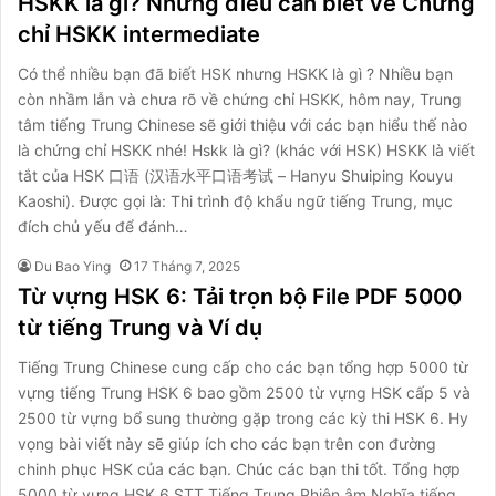
HSKK là gì? Những điều cần biết về Chứng
chỉ HSKK intermediate
Có thể nhiều bạn đã biết HSK nhưng HSKK là gì ? Nhiều bạn
còn nhầm lẫn và chưa rõ về chứng chỉ HSKK, hôm nay, Trung
tâm tiếng Trung Chinese sẽ giới thiệu với các bạn hiểu thế nào
là chứng chỉ HSKK nhé! Hskk là gì? (khác với HSK) HSKK là viết
tắt của HSK 口语 (汉语水平口语考试 – Hanyu Shuiping Kouyu
Kaoshi). Được gọi là: Thi trình độ khẩu ngữ tiếng Trung, mục
đích chủ yếu để đánh…
Du Bao Ying
17 Tháng 7, 2025
Từ vựng HSK 6: Tải trọn bộ File PDF 5000
từ tiếng Trung và Ví dụ
Tiếng Trung Chinese cung cấp cho các bạn tổng hợp 5000 từ
vựng tiếng Trung HSK 6 bao gồm 2500 từ vựng HSK cấp 5 và
2500 từ vựng bổ sung thường gặp trong các kỳ thi HSK 6. Hy
vọng bài viết này sẽ giúp ích cho các bạn trên con đường
chinh phục HSK của các bạn. Chúc các bạn thi tốt. Tổng hợp
5000 từ vựng HSK 6 STT Tiếng Trung Phiên âm Nghĩa tiếng