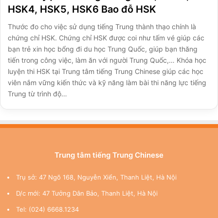
HSK4, HSK5, HSK6 Bao đỗ HSK
Thước đo cho việc sử dụng tiếng Trung thành thạo chính là
chứng chỉ HSK. Chứng chỉ HSK được coi như tấm vé giúp các
bạn trẻ xin học bổng đi du học Trung Quốc, giúp bạn thăng
tiến trong công việc, làm ăn với người Trung Quốc,… Khóa học
luyện thi HSK tại Trung tâm tiếng Trung Chinese giúp các học
viên nắm vững kiến thức và kỹ năng làm bài thi năng lực tiếng
Trung từ trình độ…
Trung tâm tiếng Trung Chinese
Trụ sở: 47 Ngõ 168, Nguyễn Xiển, Thanh Liệt, Hà Nội
D/c mới: 47 Tưởng Dân Bảo, Thanh Liệt, Hà Nội
Tel: (024) 6668.1234