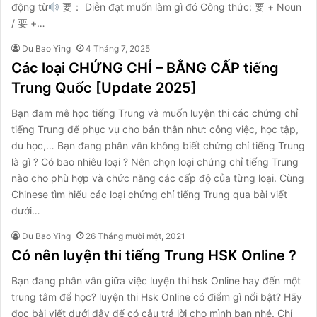
động từ
要： Diễn đạt muốn làm gì đó Công thức: 要 + Noun
/ 要 +…
Du Bao Ying
4 Tháng 7, 2025
Các loại CHỨNG CHỈ – BẰNG CẤP tiếng
Trung Quốc [Update 2025]
Bạn đam mê học tiếng Trung và muốn luyện thi các chứng chỉ
tiếng Trung để phục vụ cho bản thân như: công việc, học tập,
du học,… Bạn đang phân vân không biết chứng chỉ tiếng Trung
là gì ? Có bao nhiêu loại ? Nên chọn loại chứng chỉ tiếng Trung
nào cho phù hợp và chức năng các cấp độ của từng loại. Cùng
Chinese tìm hiểu các loại chứng chỉ tiếng Trung qua bài viết
dưới…
Du Bao Ying
26 Tháng mười một, 2021
Có nên luyện thi tiếng Trung HSK Online ?
Bạn đang phân vân giữa việc luyện thi hsk Online hay đến một
trung tâm để học? luyện thi Hsk Online có điểm gì nổi bật? Hãy
đọc bài viết dưới đây để có câu trả lời cho mình bạn nhé. Chỉ