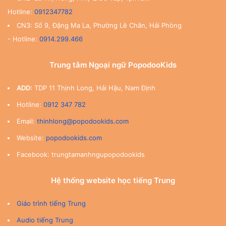
Hotline:
0912347782
CN3: Số 9, Đặng Ma La, Phường Lê Chân, Hải Phòng
- Hotline:
0914.299.466
Trung tâm Ngoại ngữ PopodooKids
ADD:
TDP 11 Thịnh Long, Hải Hậu, Nam Định
Hotline:
0912 347 782
Email:
thinhlong@popodookids.com
Website:
popodookids.com
Facebook: trungtamanhngupopodookids
Hệ thống website học tiếng Trung
Giáo trình tiếng Trung
Audio tiếng Trung