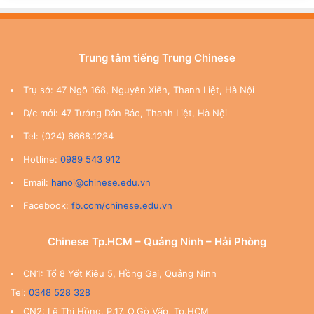
Trung tâm tiếng Trung Chinese
Trụ sở: 47 Ngõ 168, Nguyễn Xiển, Thanh Liệt, Hà Nội
D/c mới: 47 Tưởng Dân Bảo, Thanh Liệt, Hà Nội
Tel: (024) 6668.1234
Hotline:
0989 543 912
Email:
hanoi@chinese.edu.vn
Facebook:
fb.com/chinese.edu.vn
Chinese Tp.HCM – Quảng Ninh – Hải Phòng
CN1: Tổ 8 Yết Kiêu 5, Hồng Gai, Quảng Ninh
Tel:
0348 528 328
CN2: Lê Thị Hồng, P.17, Q.Gò Vấp, Tp.HCM