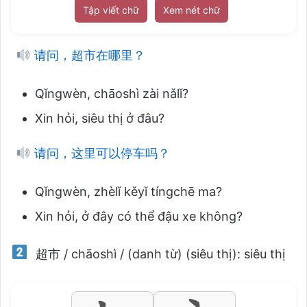
Tập viết chữ
Xem nét chữ
请问，超市在哪里？
Qǐngwèn, chāoshì zài nǎlǐ?
Xin hỏi, siêu thị ở đâu?
请问，这里可以停车吗？
Qǐngwèn, zhèlǐ kěyǐ tíngchē ma?
Xin hỏi, ở đây có thể đậu xe không?
超市 / chāoshì / (danh từ) (siêu thị): siêu thị