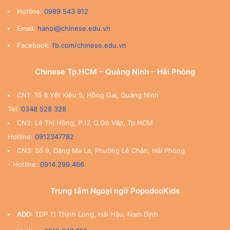
Hotline:
0989 543 912
Email:
hanoi@chinese.edu.vn
Facebook:
fb.com/chinese.edu.vn
Chinese Tp.HCM – Quảng Ninh – Hải Phòng
CN1: Tổ 8 Yết Kiêu 5, Hồng Gai, Quảng Ninh
Tel:
0348 528 328
CN2: Lê Thị Hồng, P.17, Q.Gò Vấp, Tp.HCM
Hotline:
0912347782
CN3: Số 9, Đặng Ma La, Phường Lê Chân, Hải Phòng
- Hotline:
0914.299.466
Trung tâm Ngoại ngữ PopodooKids
ADD:
TDP 11 Thịnh Long, Hải Hậu, Nam Định