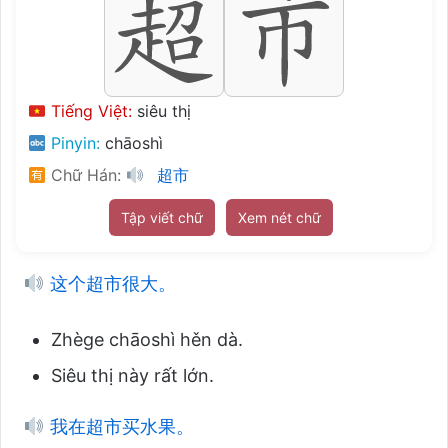
Tiếng Việt:
siêu thị
Pinyin:
chāoshì
Chữ Hán:
超市
Tập viết chữ
Xem nét chữ
这个超市很大。
Zhège chāoshì hěn dà.
Siêu thị này rất lớn.
我在超市买水果。