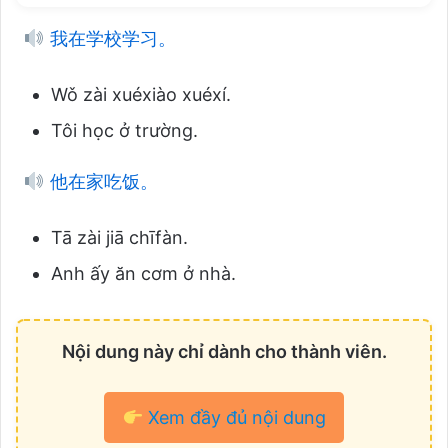
我在学校学习。
Wǒ zài xuéxiào xuéxí.
Tôi học ở trường.
他在家吃饭。
Tā zài jiā chīfàn.
Anh ấy ăn cơm ở nhà.
Nội dung này chỉ dành cho thành viên.
Xem đầy đủ nội dung