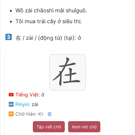
Wǒ zài chāoshì mǎi shuǐguǒ.
Tôi mua trái cây ở siêu thị.
在 / zài / (động từ) (tại): ở
Tiếng Việt:
ở
Pinyin:
zài
Chữ Hán:
在
Tập viết chữ
Xem nét chữ