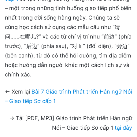
– một trong những tình huống giao tiếp phổ biến
nhất trong đời sống hàng ngày. Chúng ta sẽ
cùng học cách sử dụng các mẫu câu như “请
问……在哪儿?” và các từ chỉ vị trí như “前边” (phía
trước), “后边” (phía sau), “对面” (đối diện), “旁边”
(bên cạnh), từ đó có thể hỏi đường, tìm địa điểm
hoặc hướng dẫn người khác một cách lịch sự và
chính xác.
← Xem lại
Bài 7 Giáo trình Phát triển Hán ngữ Nói
– Giao tiếp Sơ cấp 1
→ Tải [PDF, MP3] Giáo trình Phát triển Hán ngữ
Nói – Giao tiếp Sơ cấp 1
tại đây