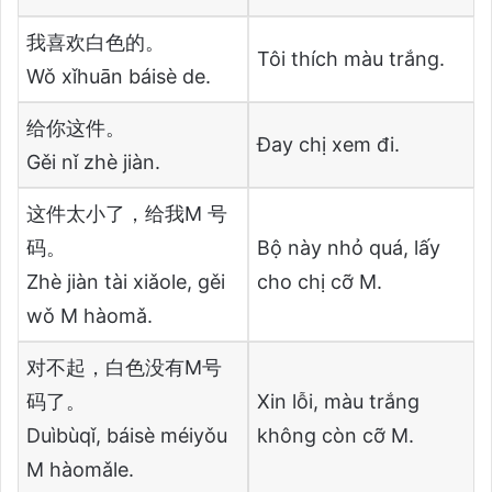
我喜欢白色的。
Tôi thích màu trắng.
Wǒ xǐhuān báisè de.
给你这件。
Đay chị xem đi.
Gěi nǐ zhè jiàn.
这件太小了，给我M 号
码。
Bộ này nhỏ quá, lấy
Zhè jiàn tài xiǎole, gěi
cho chị cỡ M.
wǒ M hàomǎ.
对不起，白色没有M号
码了。
Xin lỗi, màu trắng
Duìbùqǐ, báisè méiyǒu
không còn cỡ M.
M hàomǎle.