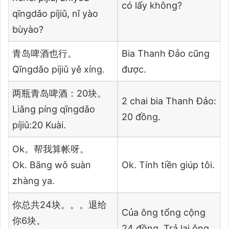
có lấy không?
qīngdǎo píjiǔ, nǐ yào
bùyào?
青岛啤酒也行。
Bia Thanh Đảo cũng
Qīngdǎo píjiǔ yě xíng.
được.
两瓶青岛啤酒：20块。
2 chai bia Thanh Đảo:
Liǎng píng qīngdǎo
20 đồng.
píjiǔ:20 Kuài.
Ok。帮我算帐呀。
Ok. Bāng wǒ suàn
Ok. Tính tiền giúp tôi.
zhàng ya.
你总共24块。。。退给
Của ông tổng cộng
你6块。
24 đồng. Trả lại ông