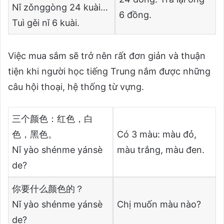
Nǐ zǒnggòng 24 kuài…
6 đồng.
Tuì gěi nǐ 6 kuài.
Việc mua sắm sẽ trở nên rất đơn giản và thuận
tiện khi người học tiếng Trung nắm được những
câu hội thoại, hệ thống từ vựng.
三个颜色：红色，白
色，黑色。
Có 3 màu: màu đỏ,
Nǐ yào shénme yánsè
màu trắng, màu đen.
de?
你要什么颜色的？
Nǐ yào shénme yánsè
Chị muốn màu nào?
de?