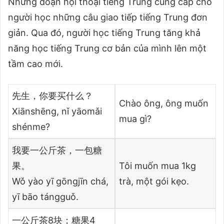
Những đoạn hội thoại tiếng Trung cung cấp cho
người học những câu giao tiếp tiếng Trung đơn
giản. Qua đó, người học tiếng Trung tăng khả
năng học tiếng Trung cơ bản của mình lên một
tầm cao mới.
先生，你要买什么？
Chào ông, ông muốn
Xiānshēng, nǐ yāomǎi
mua gì?
shénme?
我要一公斤茶，一包糖
果。
Tôi muốn mua 1kg
Wǒ yào yī gōngjīn chá,
trà, một gói kẹo.
yī bāo tángguǒ.
一公斤茶8块；糖果4