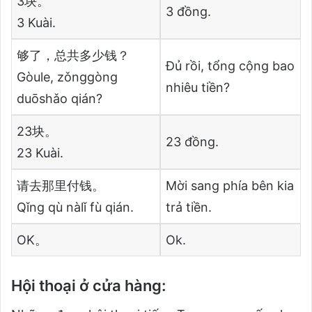
3块。
3 đồng.
3 Kuài.
够了，总共多少钱？
Đủ rồi, tổng cộng bao
Gòule, zǒnggòng
nhiêu tiền?
duōshǎo qián?
23块。
23 đồng.
23 Kuài.
请去那里付钱。
Mời sang phía bên kia
Qǐng qù nàlǐ fù qián.
trả tiền.
OK。
Ok.
Hội thoại ở cửa hàng: