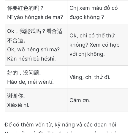
你要红色的吗？
Chị xem màu đỏ có
Nǐ yào hóngsè de ma?
được không ?
Ok，我能试吗？看合适
Ok, chi có thể thử
不合适。
không? Xem có hợp
Ok, wǒ néng shì ma?
với chị không.
Kàn héshì bù héshì.
好的，没问题。
Vâng, chị thử đi.
Hǎo de, méi wèntí.
谢谢你。
Cảm ơn.
Xièxiè nǐ.
Để có thêm vốn từ, kỹ năng và các đoạn hội