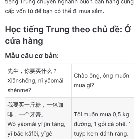
tiếng Trung chuyên nghành buôn bán hàng cung
cấp vốn từ để bạn có thể đi mua sắm.
Học tiếng Trung theo chủ đề: Ở
cửa hàng
Mẫu câu cơ bản:
先生，你要买什么？
Chào ông, ông muốn
Xiānshēng, nǐ yāomǎi
mua gì?
shénme?
我要买一斤糖，一包咖
啡，一个牙膏。
Tôi muốn mua 0,5 kg
Wǒ yāomǎi yī jīn táng,
đường, 1 gói cà phê, 1
yī bāo kāfēi, yīgè
tuýp kem đánh răng.