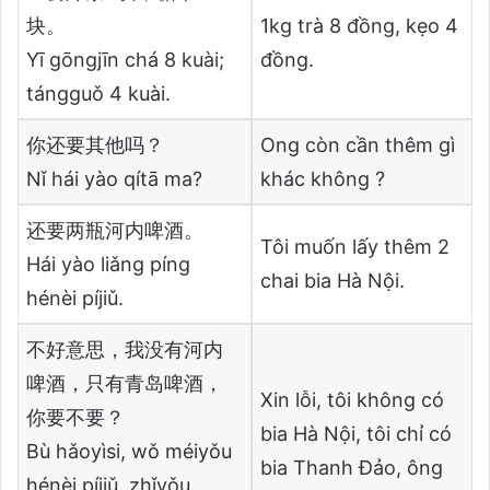
块。
1kg trà 8 đồng, kẹo 4
Yī gōngjīn chá 8 kuài;
đồng.
tángguǒ 4 kuài.
你还要其他吗？
Ong còn cần thêm gì
Nǐ hái yào qítā ma?
khác không ?
还要两瓶河内啤酒。
Tôi muốn lấy thêm 2
Hái yào liǎng píng
chai bia Hà Nội.
hénèi píjiǔ.
不好意思，我没有河内
啤酒，只有青岛啤酒，
Xin lỗi, tôi không có
你要不要？
bia Hà Nội, tôi chỉ có
Bù hǎoyìsi, wǒ méiyǒu
bia Thanh Đảo, ông
hénèi píjiǔ, zhǐyǒu