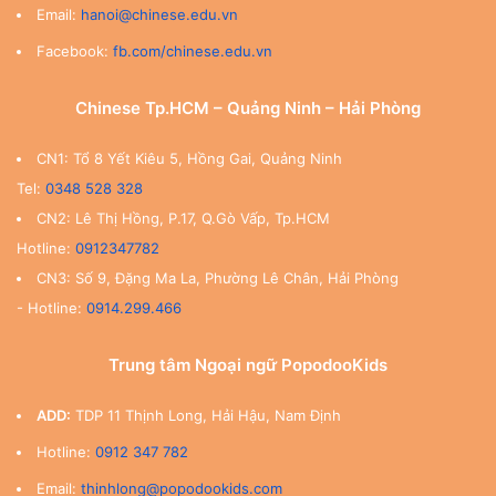
Email:
hanoi@chinese.edu.vn
Facebook:
fb.com/chinese.edu.vn
Chinese Tp.HCM – Quảng Ninh – Hải Phòng
CN1: Tổ 8 Yết Kiêu 5, Hồng Gai, Quảng Ninh
Tel:
0348 528 328
CN2: Lê Thị Hồng, P.17, Q.Gò Vấp, Tp.HCM
Hotline:
0912347782
CN3: Số 9, Đặng Ma La, Phường Lê Chân, Hải Phòng
- Hotline:
0914.299.466
Trung tâm Ngoại ngữ PopodooKids
ADD:
TDP 11 Thịnh Long, Hải Hậu, Nam Định
Hotline:
0912 347 782
Email:
thinhlong@popodookids.com