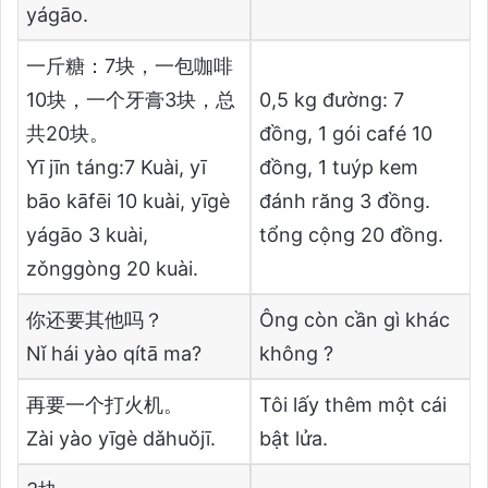
yágāo.
一斤糖：7块，一包咖啡
10块，一个牙膏3块，总
0,5 kg đường: 7
共20块。
đồng, 1 gói café 10
Yī jīn táng:7 Kuài, yī
đồng, 1 tuýp kem
bāo kāfēi 10 kuài, yīgè
đánh răng 3 đồng.
yágāo 3 kuài,
tổng cộng 20 đồng.
zǒnggòng 20 kuài.
你还要其他吗？
Ông còn cần gì khác
Nǐ hái yào qítā ma?
không ?
再要一个打火机。
Tôi lấy thêm một cái
Zài yào yīgè dǎhuǒjī.
bật lửa.