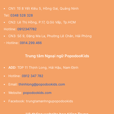
CN1: Tổ 8 Yết Kiêu 5, Hồng Gai, Quảng Ninh
Tel:
0348 528 328
CN2: Lê Thị Hồng, P.17, Q.Gò Vấp, Tp.HCM
Hotline:
0912347782
CN3: Số 9, Đặng Ma La, Phường Lê Chân, Hải Phòng
- Hotline:
0914.299.466
Trung tâm Ngoại ngữ PopodooKids
ADD:
TDP 11 Thịnh Long, Hải Hậu, Nam Định
Hotline:
0912 347 782
Email:
thinhlong@popodookids.com
Website:
popodookids.com
Facebook: trungtamanhngupopodookids