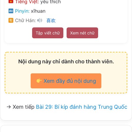
Tiếng Việt:
yêu thích
Pinyin:
xǐhuan
Chữ Hán:
喜欢
Tập viết chữ
Xem nét chữ
Nội dung này chỉ dành cho thành viên.
Xem đầy đủ nội dung
→ Xem tiếp
Bài 29: Bí kíp đánh hàng Trung Quốc