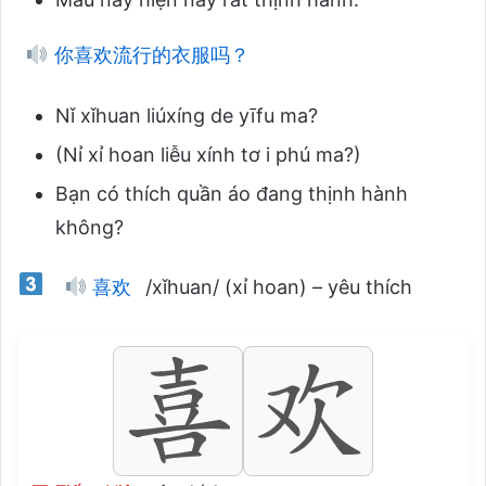
你喜欢流行的衣服吗？
Nǐ xǐhuan liúxíng de yīfu ma?
(Nỉ xỉ hoan liễu xính tơ i phú ma?)
Bạn có thích quần áo đang thịnh hành
không?
喜欢
/xǐhuan/ (xỉ hoan) – yêu thích