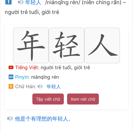
年轻人
/niánqīng rén/ (niên ching rấn) –
người trẻ tuổi, giới trẻ
Tiếng Việt:
người trẻ tuổi, giới trẻ
Pinyin:
niánqīng rén
Chữ Hán:
年轻人
Tập viết chữ
Xem nét chữ
他是个有理想的年轻人。