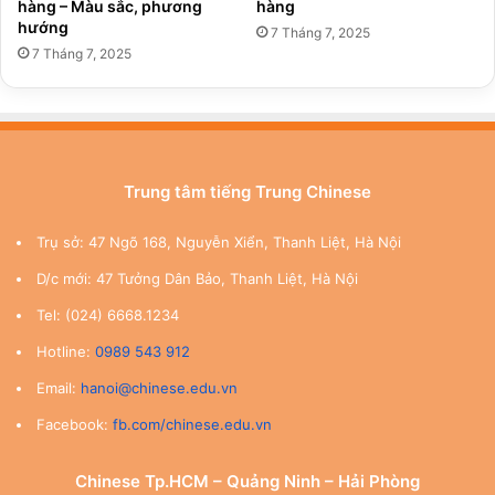
hàng – Màu sắc, phương
hàng
hướng
7 Tháng 7, 2025
7 Tháng 7, 2025
Trung tâm tiếng Trung Chinese
Trụ sở: 47 Ngõ 168, Nguyễn Xiển, Thanh Liệt, Hà Nội
D/c mới: 47 Tưởng Dân Bảo, Thanh Liệt, Hà Nội
Tel: (024) 6668.1234
Hotline:
0989 543 912
Email:
hanoi@chinese.edu.vn
Facebook:
fb.com/chinese.edu.vn
Chinese Tp.HCM – Quảng Ninh – Hải Phòng