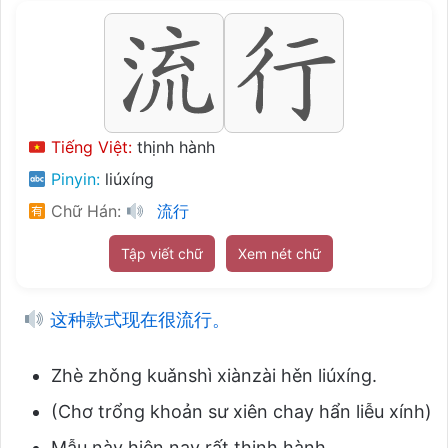
Tiếng Việt:
thịnh hành
Pinyin:
liúxíng
Chữ Hán:
流行
Tập viết chữ
Xem nét chữ
这种款式现在很流行。
Zhè zhǒng kuǎnshì xiànzài hěn liúxíng.
(Chơ trổng khoản sư xiên chay hẩn liễu xính)
Mẫu này hiện nay rất thịnh hành.