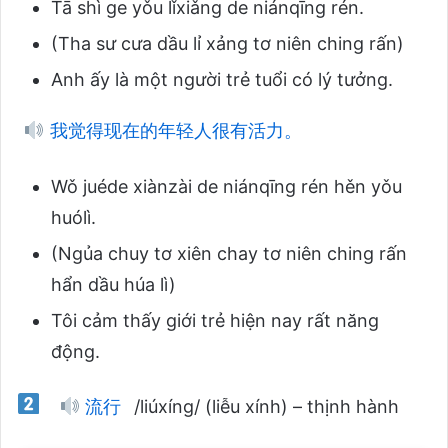
Tā shì ge yǒu lǐxiǎng de niánqīng rén.
(Tha sư cưa dầu lỉ xảng tơ niên ching rấn)
Anh ấy là một người trẻ tuổi có lý tưởng.
我觉得现在的年轻人很有活力。
Wǒ juéde xiànzài de niánqīng rén hěn yǒu
huólì.
(Ngủa chuy tơ xiên chay tơ niên ching rấn
hẩn dầu húa lì)
Tôi cảm thấy giới trẻ hiện nay rất năng
động.
流行
/liúxíng/ (liễu xính) – thịnh hành