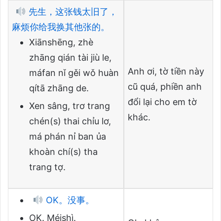
先生，这张钱太旧了，
麻烦你给我换其他张的。
Xiānshēng, zhè
zhāng qián tài jiù le,
Anh ơi, tờ tiền này
máfan nǐ gěi wǒ huàn
cũ quá, phiền anh
qítā zhāng de.
đổi lại cho em tờ
Xen sâng, trơ trang
khác.
chén(s) thai chỉu lơ,
má phán nỉ ban ủa
khoàn chí(s) tha
trang tợ.
OK。没事。
OK. Méishì.