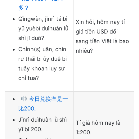
多？
Qǐngwèn, jīnrì táibì
Xin hỏi, hôm nay tỉ
yǔ yuèbì duìhuàn lǜ
giá tiền USD đổi
shì jǐ duō?
sang tiền Việt là bao
Chỉnh(s) uân, chin
nhiêu?
rư thái bi ủy duê bi
tuây khoan luy sư
chỉ tua?
今日兑换率是一
比200。
Jīnrì duìhuàn lǜ shì
Tỉ giá hôm nay là
yī bǐ 200.
1:200.