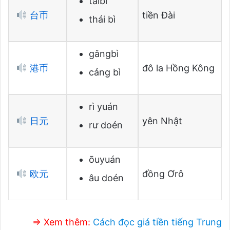
táibì
台币
tiền Đài
thái bì
gǎngbì
港币
đô la Hồng Kông
cảng bì
rì yuán
日元
yên Nhật
rư doén
ōuyuán
欧元
đồng Ơrô
âu doén
⇒ Xem thêm:
Cách đọc giá tiền tiếng Trung