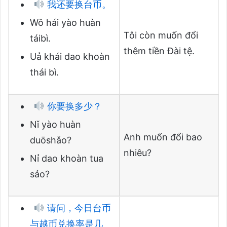
我还要换台币。
Wǒ hái yào huàn
Tôi còn muốn đổi
táibì.
thêm tiền Đài tệ.
Uả khái dao khoàn
thái bì.
你要换多少？
Nǐ yào huàn
Anh muốn đổi bao
duōshǎo?
nhiêu?
Nỉ dao khoàn tua
sảo?
请问，今日台币
与越币兑换率是几