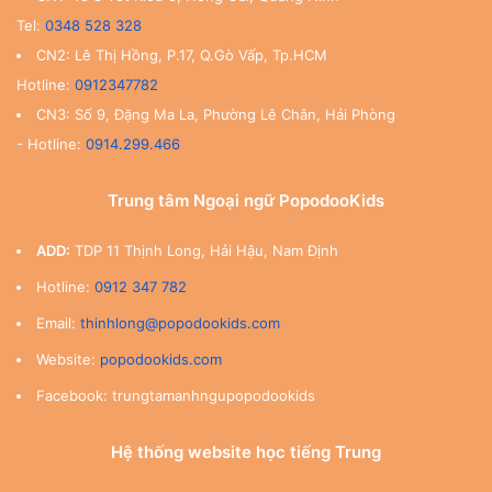
Tel:
0348 528 328
CN2: Lê Thị Hồng, P.17, Q.Gò Vấp, Tp.HCM
Hotline:
0912347782
CN3: Số 9, Đặng Ma La, Phường Lê Chân, Hải Phòng
- Hotline:
0914.299.466
Trung tâm Ngoại ngữ PopodooKids
ADD:
TDP 11 Thịnh Long, Hải Hậu, Nam Định
Hotline:
0912 347 782
Email:
thinhlong@popodookids.com
Website:
popodookids.com
Facebook: trungtamanhngupopodookids
Hệ thống website học tiếng Trung