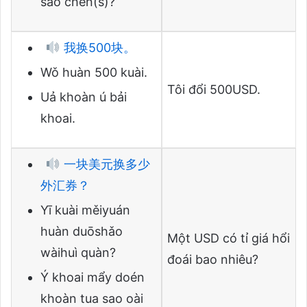
sảo chén(s)?
我换500块。
Wǒ huàn 500 kuài.
Tôi đổi 500USD.
Uả khoàn ú bải
khoai.
一块美元换多少
外汇券？
Yī kuài měiyuán
huàn duōshǎo
Một USD có tỉ giá hổi
wàihuì quàn?
đoái bao nhiêu?
Ý khoai mẩy doén
khoàn tua sao oài