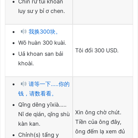
Chin rư tui khoan
luy sư y bỉ ơ chen.
我换300块。
Wǒ huàn 300 kuài.
Tôi đổi 300 USD.
Uả khoan san bải
khoài.
请等一下…..你的
钱，请数看看。
Qǐng děng yīxià…..
Xin ông chờ chút.
Nǐ de qián, qǐng shù
Tiền của ông đây,
kàn kan.
ông đếm lạ xem đủ
Chỉnh(s) tẩng y