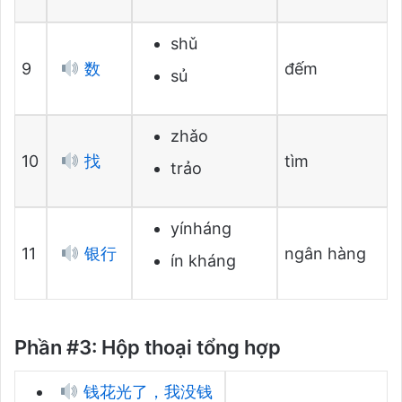
shǔ
9
数
đếm
sủ
zhǎo
10
找
tìm
trảo
yínháng
11
银行
ngân hàng
ín kháng
Phần #3: Hộp thoại tổng hợp
钱花光了，我没钱