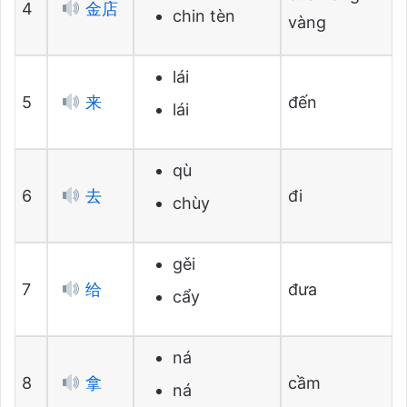
4
金店
chin tèn
vàng
lái
5
来
đến
lái
qù
6
去
đi
chùy
gěi
7
给
đưa
cẩy
ná
8
拿
cầm
ná