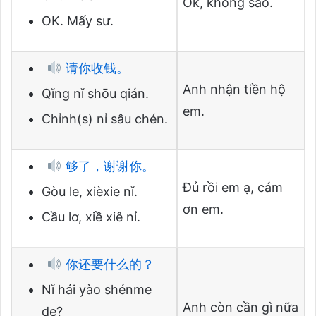
Ok, không sao.
OK. Mấy sư.
请你收钱。
Anh nhận tiền hộ
Qǐng nǐ shōu qián.
em.
Chỉnh(s) nỉ sâu chén.
够了，谢谢你。
Đủ rồi em ạ, cám
Gòu le, xièxie nǐ.
ơn em.
Cầu lơ, xiề xiê nỉ.
你还要什么的？
Nǐ hái yào shénme
Anh còn cần gì nữa
de?