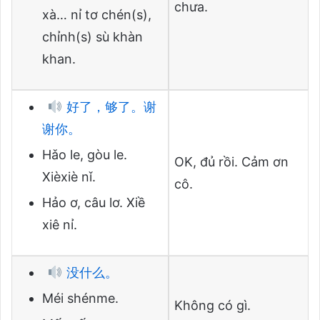
chưa.
xà… nỉ tơ chén(s),
chỉnh(s) sù khàn
khan.
好了，够了。谢
谢你。
Hǎo le, gòu le.
OK, đủ rồi. Cảm ơn
Xièxiè nǐ.
cô.
Hảo ơ, câu lơ. Xiề
xiê nỉ.
没什么。
Méi shénme.
Không có gì.