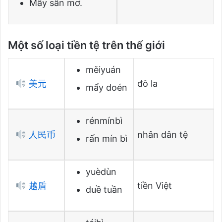
Mấy sấn mơ.
Một số loại tiền tệ trên thế giới
měiyuán
美元
đô la
mẩy doén
rénmínbì
人民币
nhân dân tệ
rấn mín bì
yuèdùn
越盾
tiền Việt
duề tuần