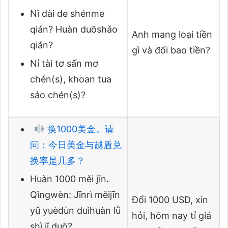
Nǐ dài de shénme
qián? Huàn duōshǎo
Anh mang loại tiền
qián?
gì và đổi bao tiền?
Nỉ tài tơ sấn mơ
chén(s), khoan tua
sảo chén(s)?
换1000美金。请
问：今日美金与越盾兑
换率是几多？
Huàn 1000 měi jīn.
Qǐngwèn: Jīnrì měijīn
Đổi 1000 USD, xin
yǔ yuèdùn duìhuàn lǜ
hỏi, hôm nay tỉ giá
shì jǐ duō?