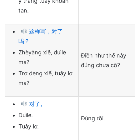
y trang tuây khoan
tan.
这样写，对了
吗？
Zhèyàng xiě, duìle
Điền như thế này
ma?
đúng chưa cô?
Trơ deng xiể, tuây lơ
ma?
对了。
Duìle.
Đúng rồi.
Tuây lơ.