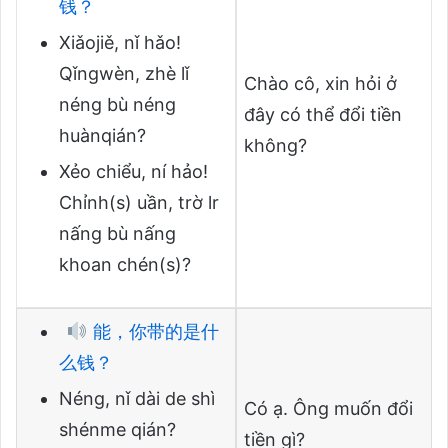
钱？
Xiǎojiě, nǐ hǎo!
Qǐngwèn, zhè lǐ
Chào cô, xin hỏi ở
néng bù néng
đây có thể đổi tiền
huànqián?
không?
Xẻo chiểu, ní hảo!
Chỉnh(s) uần, trờ lr
nấng bù nấng
khoan chén(s)?
能，你带的是什
么钱？
Néng, nǐ dài de shì
Có ạ. Ông muốn đổi
shénme qián?
tiền gì?