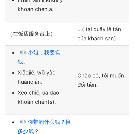
khoan chen a.
…( tại quầy lễ tân
（在饭店服务台上）
của khách sạn).
小姐，我要换
钱。
Xiǎojiě, wǒ yào
Chào cô, tôi muốn
huànqián.
đổi tiền.
Xéo chiể, ủa dao
khoàn chén(s).
你带的什么钱？换
多少钱？