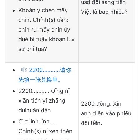
usd đổi sang tiền
Khoàn y chen mẩy
Việt là bao nhiêu?
chin. Chỉnh(s) uần:
chin rư mẩy chin ủy
duê bi tuây khoan luy
sư chỉ tua?
2200………..请你
先填一张兑换单。
2200……….. Qǐng nǐ
xiān tián yī zhāng
2200 đồng. Xin
duìhuàn dān.
anh điền vào phiếu
Ơ ơ lính lính….
đổi tiền.
Chỉnh(s) ní xen thén