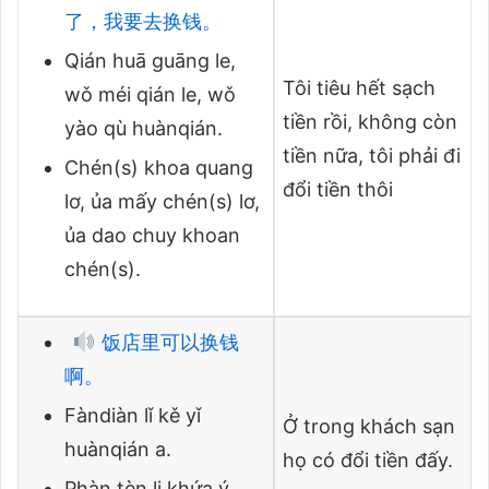
了，我要去换钱。
Qián huā guāng le,
Tôi tiêu hết sạch
wǒ méi qián le, wǒ
tiền rồi, không còn
yào qù huànqián.
tiền nữa, tôi phải đi
Chén(s) khoa quang
đổi tiền thôi
lơ, ủa mấy chén(s) lơ,
ủa dao chuy khoan
chén(s).
饭店里可以换钱
啊。
Fàndiàn lǐ kě yǐ
Ở trong khách sạn
huànqián a.
họ có đổi tiền đấy.
Phàn tèn li khứa ý