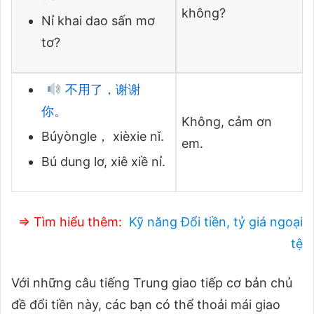
không?
Nỉ khai dao sấn mơ
tơ?
不用了，谢谢
你。
Không, cảm ơn
Búyòngle， xièxie nǐ.
em.
Bú dung lơ, xiê xiề nỉ.
⇒ Tìm hiểu thêm:
Kỹ năng Đổi tiền, tỷ giá ngoại
tệ
Với những câu tiếng Trung giao tiếp cơ bản chủ
đề đổi tiền này, các bạn có thể thoải mái giao