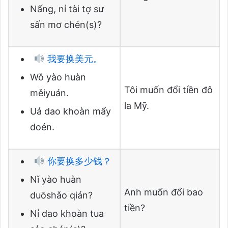
Nấng, nỉ tài tợ sư
sấn mơ chén(s)?
我要换美元。
Wǒ yào huàn
Tôi muốn đổi tiền đô
měiyuán.
la Mỹ.
Uả dao khoàn mẩy
doén.
你要换多少钱？
Nǐ yào huàn
Anh muốn đổi bao
duōshǎo qián?
tiền?
Nỉ dao khoàn tua