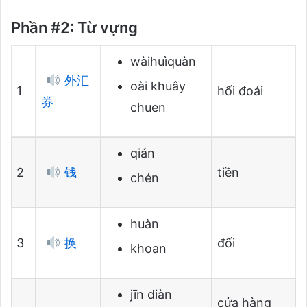
Phần #2: Từ vựng
wàihuìquàn
外汇
oài khuây
1
hối đoái
券
chuen
qián
2
钱
tiền
chén
huàn
3
换
đối
khoan
jīn diàn
cửa hàng