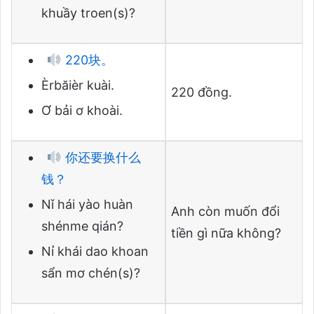
khuầy troen(s)?
220块。
Èrbăièr kuài.
220 đồng.
Ơ bải ơ khoài.
你还要换什么
钱？
Nǐ hái yào huàn
Anh còn muốn đổi
shénme qián?
tiền gì nữa không?
Nỉ khái dao khoan
sẩn mơ chén(s)?