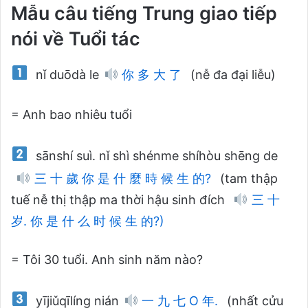
Mẫu câu tiếng Trung giao tiếp
nói về Tuổi tác
nǐ duōdà le
你 多 大 了
(nễ đa đại liễu)
= Anh bao nhiêu tuổi
sānshí suì. nǐ shì shénme shíhòu shēng de
三 十 歲 你 是 什 麼 時 候 生 的?
(tam thập
tuế nễ thị thập ma thời hậu sinh đích
三 十
岁. 你 是 什 么 时 候 生 的?)
= Tôi 30 tuổi. Anh sinh năm nào?
yījiǔqīlíng nián
一 九 七 O 年.
(nhất cửu