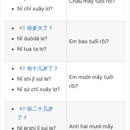
Cháu mấy tuổi rồi?
Nỉ chỉ xuây lơ?
你多大了？
Nǐ duōdà le?
Em bao tuổi rồi?
Nỉ tua ta lơ?
你十几岁了？
Em mười mấy tuổi
Nǐ shí jǐ suì le?
rồi?
Nỉ sứ chỉ xuây lơ?
你二十几岁
了？
Anh hai mươi mấy
Nǐ èrshí jǐ suì le?