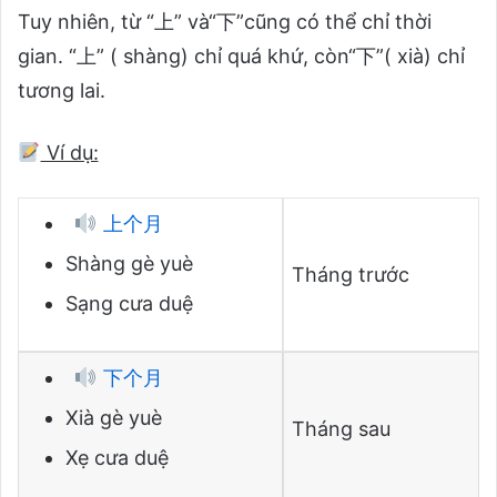
Tuy nhiên, từ “上” và“下”cũng có thể chỉ thời
gian. “上” ( shàng) chỉ quá khứ, còn“下”( xià) chỉ
tương lai.
Ví dụ:
上个月
Shàng gè yuè
Tháng trước
Sạng cưa duệ
下个月
Xià gè yuè
Tháng sau
Xẹ cưa duệ