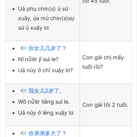
tôi 45 tuổi.
Uả phụ chin(s) ủ sứ
xuây, ủa mủ chin(s)sự
sứ ủ xuậy lơ.
你女儿几岁了？
Con gái chị mấy
Nǐ nǚ’ér jǐ suì le?
tuổi rồi?
Uả nủy ớ chỉ xuậy lơ?
我女儿2岁了。
Wǒ nǚ’ér liăng suì le.
Con gái tôi 2 tuổi.
Uả nủy ớ lẻng xuậy lơ.
你弟弟多大了？