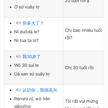
20 tuổi rồi ạ
Ơ sứ xuây lơ
你多大了？
Chị bao nhiêu tuổi
Nǐ duōdà le?
rồi?
Ni tua ta lơ?
我30岁了
Wǒ 30 suì le
Chị 30 tuổi rồi
Uá san sứ suây lơ
认识你，我很高兴
Rènshi nǐ, wǒ hěn
Tôi rất vui mừng
gāoxìng