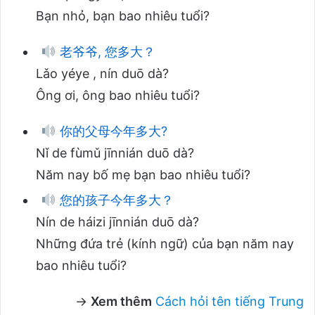
Bạn nhỏ, bạn bao nhiêu tuổi?
老爷爷, 您多大？
Lǎo yéye , nín duō dà?
Ông ơi, ông bao nhiêu tuổi?
你的父母今年多大?
Nǐ de fùmǔ jīnnián duō dà?
Năm nay bố mẹ bạn bao nhiêu tuổi?
您的孩子今年多大？
Nín de háizi jīnnián duō dà?
Những đứa trẻ (kính ngữ) của bạn năm nay
bao nhiêu tuổi?
→
Xem thêm
Cách hỏi tên tiếng Trung