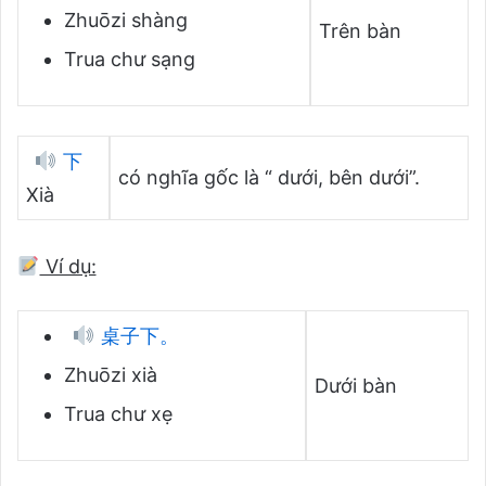
Zhuōzi shàng
Trên bàn
Trua chư sạng
下
có nghĩa gốc là “ dưới, bên dưới”.
Xià
Ví dụ:
桌子下。
Zhuōzi xià
Dưới bàn
Trua chư xẹ