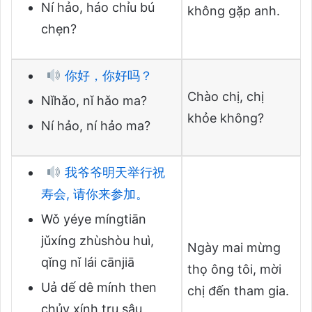
Ní hảo, háo chỉu bú
không gặp anh.
chẹn?
你好，你好吗？
Chào chị, chị
Nǐhǎo, nǐ hǎo ma?
khỏe không?
Ní hảo, ní hảo ma?
我爷爷明天举行祝
寿会, 请你来参加。
Wǒ yéye míngtiān
jǔxíng zhùshòu huì,
Ngày mai mừng
qǐng nǐ lái cānjiā
thọ ông tôi, mời
Uả dế dê mính then
chị đến tham gia.
chủy xính trụ sậu