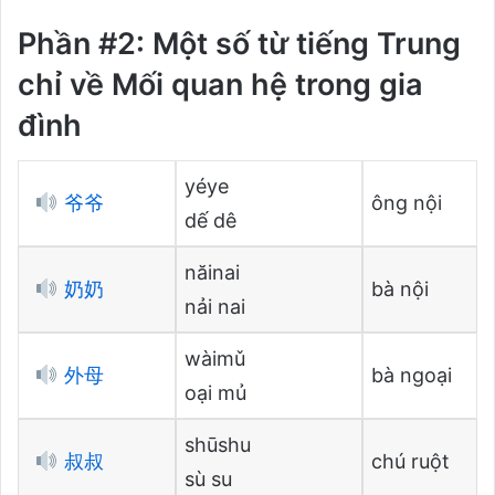
Phần #2: Một số từ tiếng Trung
chỉ về Mối quan hệ trong gia
đình
yéye
爷爷
ông nội
dế dê
năinai
奶奶
bà nội
nải nai
wàimǔ
外母
bà ngoại
oại mủ
shūshu
叔叔
chú ruột
sù su