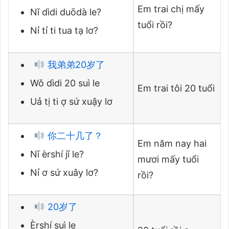
Em trai chị mấy
Nǐ dìdi duōdà le?
tuổi rồi?
Nỉ tỉ ti tua tạ lơ?
我弟弟20岁了
Wǒ dìdi 20 suì le
Em trai tôi 20 tuổi
Uả tị ti ợ sứ xuậy lơ
你二十几了？
Em năm nay hai
Nǐ èrshí jǐ le?
mươi mấy tuổi
Nỉ ơ sứ xuây lơ?
rồi?
20岁了
Èrshí suì le