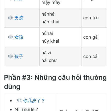
mậy mầy
nánhái
男孩
con trai
nán khái
nǚhái
女孩
con gái
nủy khái
háizi
孩子
con cái
hái chư
Phần #3: Những câu hỏi thường
dùng
你几岁了？
Nĭ jĭ suì le？