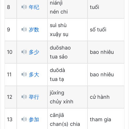
niánjì
8
年纪
tuổi
nén chi
suì shù
9
岁数
số tuổi
xuậy sụ
duōshao
10
多少
bao nhiêu
tua sảo
duōdà
11
多大
bao nhiêu
tua tạ
jǔxíng
12
举行
cử hành
chủy xính
cānjiā
13
参加
tham gia
chan(s) chia