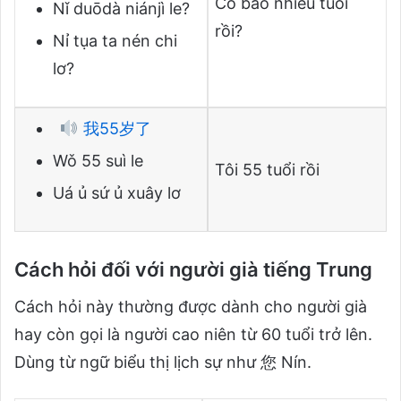
Cô bao nhiêu tuổi
Nǐ duōdà niánjì le?
rồi?
Nỉ tụa ta nén chi
lơ?
我55岁了
Wǒ 55 suì le
Tôi 55 tuổi rồi
Uá ủ sứ ủ xuây lơ
Cách hỏi đối với người già tiếng Trung
Cách hỏi này thường được dành cho người già
hay còn gọi là người cao niên từ 60 tuổi trở lên.
Dùng từ ngữ biểu thị lịch sự như 您 Nín.