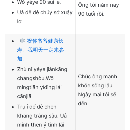
Wǒ yéye 90 suì le.
Ông tôi năm nay
Uả dế dê chủy sớ xuậy
90 tuổi rồi.
lơ.
祝你爷爷健康长
寿。我明天一定来参
加。
Zhù nǐ yéye jiànkāng
Chúc ông mạnh
chángshòu.Wǒ
khỏe sống lâu.
míngtiān yídìng lái
Ngày mai tôi sẽ
cānjiā
đến.
Trụ ỉ dế dê chẹn
khang tráng sậu. Uả
mính then ý tinh lái