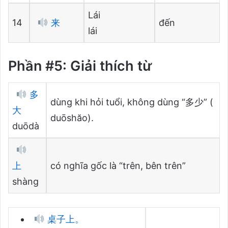
Lái
14
来
đến
lái
Phần #5: Giải thích từ
多
dùng khi hỏi tuổi, không dùng “多少” (
大
duōshăo).
duōdà
上
có nghĩa gốc là “trên, bên trên”
shàng
桌子上。