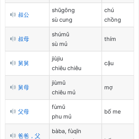
shūgōng
chú
叔公
sù cung
chồng
shúmǔ
叔母
thím
sù mủ
jiùjiu
舅舅
cậu
chiêu chiêu
jiùmǔ
舅母
mợ
chiêu mủ
fùmǔ
父母
bố me
phu mủ
bàba, fùqīn
爸爸，父