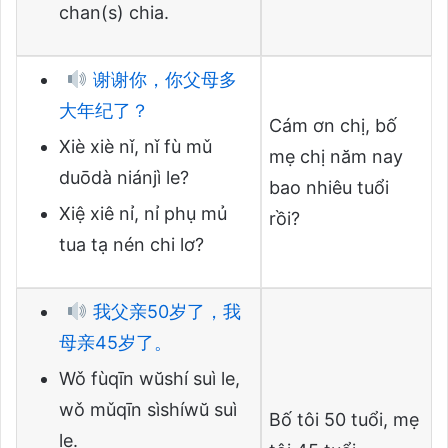
chan(s) chia.
谢谢你，你父母多
大年纪了？
Cám ơn chị, bố
Xiè xiè nǐ, nǐ fù mǔ
mẹ chị năm nay
duōdà niánjì le?
bao nhiêu tuổi
Xiệ xiê nỉ, nỉ phụ mủ
rồi?
tua tạ nén chi lơ?
我父亲50岁了，我
母亲45岁了。
Wǒ fùqīn wŭshí suì le,
wǒ mǔqīn sìshíwŭ suì
Bố tôi 50 tuổi, mẹ
le.