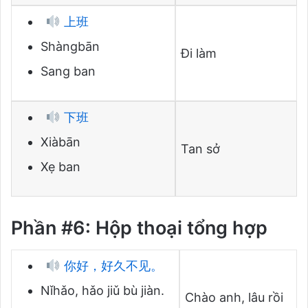
上班
Shàngbān
Đi làm
Sang ban
下班
Xiàbān
Tan sở
Xẹ ban
Phần #6: Hộp thoại tổng hợp
你好，好久不见。
Nǐhǎo, hǎo jiǔ bù jiàn.
Chào anh, lâu rồi