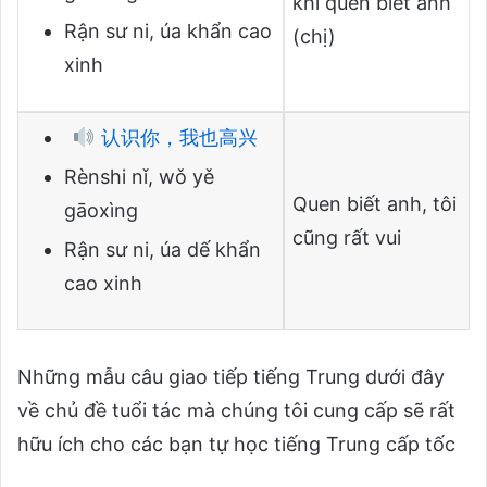
khi quen biết anh
Rận sư ni, úa khẩn cao
(chị)
xinh
认识你，我也高兴
Rènshi nǐ, wǒ yě
Quen biết anh, tôi
gāoxìng
cũng rất vui
Rận sư ni, úa dế khẩn
cao xinh
Những mẫu câu giao tiếp tiếng Trung dưới đây
về chủ đề tuổi tác mà chúng tôi cung cấp sẽ rất
hữu ích cho các bạn tự học tiếng Trung cấp tốc