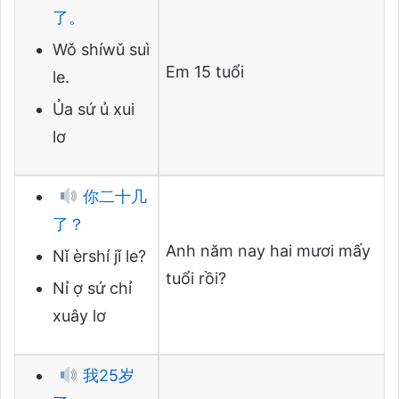
了。
Wǒ shíwǔ suì
Em 15 tuổi
le.
Ủa sứ ủ xui
lơ
你二十几
了？
Anh năm nay hai mươi mấy
Nǐ èrshí jǐ le?
tuổi rồi?
Nỉ ợ sứ chỉ
xuây lơ
我25岁