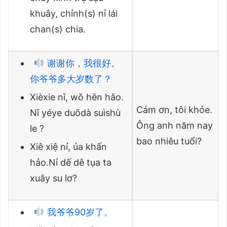
khuây, chỉnh(s) nỉ lái
chan(s) chia.
谢谢你，我很好。
你爷爷多大岁数了？
Xièxie nǐ, wǒ hěn hǎo.
Cám ơn, tôi khỏe.
Nǐ yéye duōdà suìshù
Ông anh năm nay
le ?
bao nhiêu tuổi?
Xiê xiệ nỉ, ủa khấn
hảo.Nỉ dế dê tụa ta
xuây su lơ?
我爷爷90岁了。