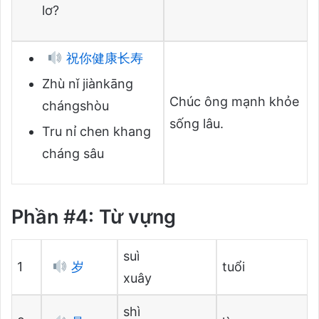
lơ?
祝你健康长寿
Zhù nǐ jiànkāng
Chúc ông mạnh khỏe
chángshòu
sống lâu.
Tru nỉ chen khang
cháng sâu
Phần #4: Từ vựng
suì
1
岁
tuổi
xuây
shì