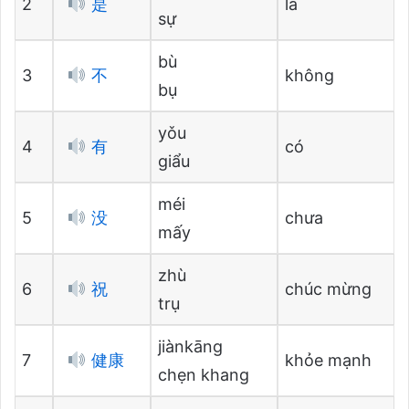
2
是
là
sự
bù
3
不
không
bụ
yǒu
4
有
có
giẩu
méi
5
没
chưa
mấy
zhù
6
祝
chúc mừng
trụ
jiànkāng
7
健康
khỏe mạnh
chẹn khang