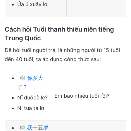
Úa ủ xuây lơ.
Cách hỏi Tuổi thanh thiếu niên tiếng
Trung Quốc
Để hỏi tuổi người trẻ, là những người từ 15 tuổi
đến 40 tuổi, ta áp dụng công thức sau:
你多大
了？
Em bao nhiêu tuổi rồi?
Nǐ duōdà le?
Nỉ tua ta lơ
我十五岁