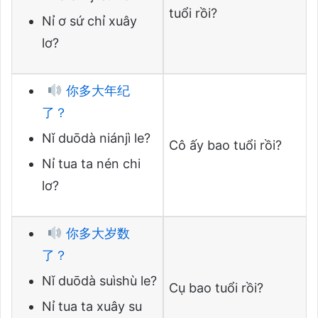
tuổi rồi?
Nỉ ơ sứ chỉ xuây
lơ?
你多大年纪
了？
Nǐ duōdà niánjì le?
Cô ấy bao tuổi rồi?
Nỉ tua ta nén chi
lơ?
你多大岁数
了？
Nǐ duōdà suìshù le?
Cụ bao tuổi rồi?
Nỉ tua ta xuây su