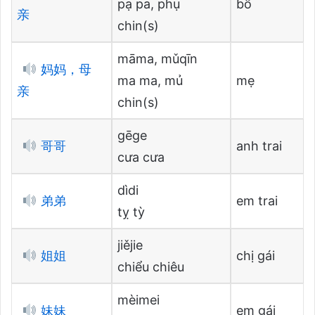
pạ pa, phụ
bố
亲
chin(s)
māma, mǔqīn
妈妈，母
ma ma, mủ
mẹ
亲
chin(s)
gēge
哥哥
anh trai
cưa cưa
dìdi
弟弟
em trai
tỵ tỳ
jiějie
姐姐
chị gái
chiểu chiêu
mèimei
妹妹
em gái