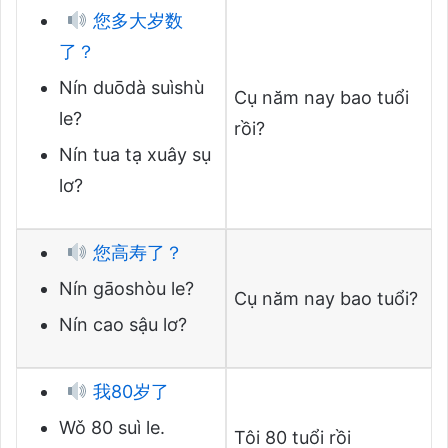
您多大岁数
了？
Nín duōdà suìshù
Cụ năm nay bao tuổi
le?
rồi?
Nín tua tạ xuây sụ
lơ?
您高寿了？
Nín gāoshòu le?
Cụ năm nay bao tuổi?
Nín cao sậu lơ?
我80岁了
Wǒ 80 suì le.
Tôi 80 tuổi rồi