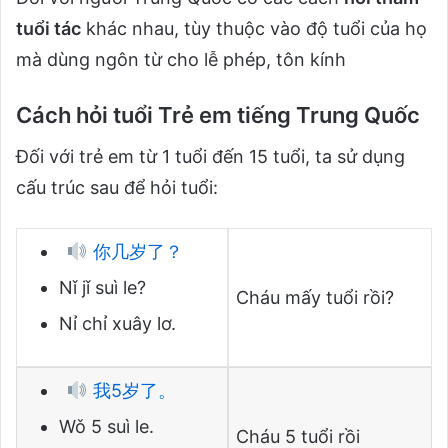
tuổi tác
khác nhau, tùy thuộc vào độ tuổi của họ
mà dùng ngôn từ cho lễ phép, tôn kính
Cách hỏi tuổi Trẻ em tiếng Trung Quốc
Đối với trẻ em từ 1 tuổi đến 15 tuổi, ta sử dụng
cấu trúc sau để hỏi tuổi:
你几岁了？
Nǐ jǐ suì le?
Cháu mấy tuổi rồi?
Nỉ chỉ xuây lơ.
我5岁了。
Wǒ 5 suì le.
Cháu 5 tuổi rồi