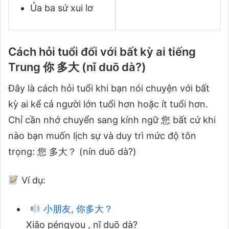
Ủa ba sứ xui lơ
Cách hỏi tuổi đối với bất kỳ ai tiếng
Trung 你 多大 (nǐ duō dà?)
Đây là cách hỏi tuổi khi bạn nói chuyện với bất
kỳ ai kể cả người lớn tuổi hơn hoặc ít tuổi hơn.
Chỉ cần nhớ chuyển sang kính ngữ 您 bất cứ khi
nào bạn muốn lịch sự và duy trì mức độ tôn
trọng: 您 多大？ (nín duō dà?)
Ví dụ:
小朋友, 你多大？
Xiǎo péngyou , nǐ duō dà?