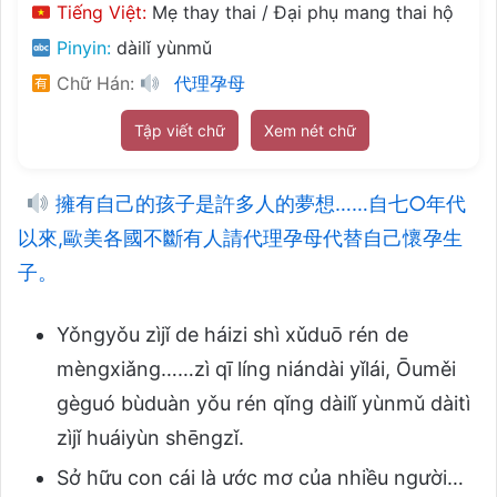
Tiếng Việt:
Mẹ thay thai / Đại phụ mang thai hộ
Pinyin:
dàilǐ yùnmǔ
Chữ Hán:
代理孕母
Tập viết chữ
Xem nét chữ
擁有自己的孩子是許多人的夢想……自七○年代
以來,歐美各國不斷有人請代理孕母代替自己懷孕生
子。
Yǒngyǒu zìjǐ de háizi shì xǔduō rén de
mèngxiǎng……zì qī líng niándài yǐlái, Ōuměi
gèguó bùduàn yǒu rén qǐng dàilǐ yùnmǔ dàitì
zìjǐ huáiyùn shēngzǐ.
Sở hữu con cái là ước mơ của nhiều người…