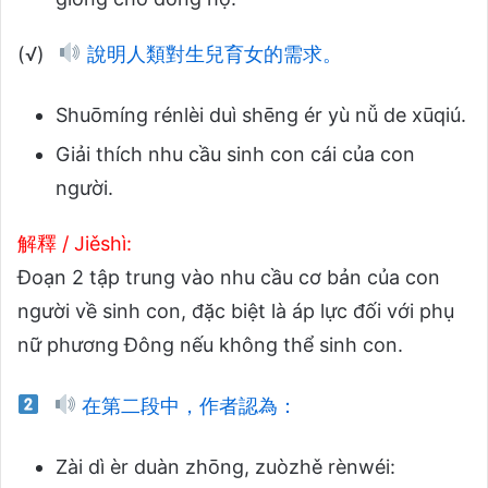
(√)
說明人類對生兒育女的需求。
Shuōmíng rénlèi duì shēng ér yù nǚ de xūqiú.
Giải thích nhu cầu sinh con cái của con
người.
解釋 / Jiěshì:
Đoạn 2 tập trung vào nhu cầu cơ bản của con
người về sinh con, đặc biệt là áp lực đối với phụ
nữ phương Đông nếu không thể sinh con.
在第二段中，作者認為：
Zài dì èr duàn zhōng, zuòzhě rènwéi: