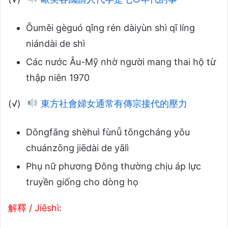
Ōuměi gèguó qǐng rén dàiyùn shì qī líng
niándài de shì
Các nước Âu-Mỹ nhờ người mang thai hộ từ
thập niên 1970
(√)
東方社會婦女通常有傳宗接代的壓力
Dōngfāng shèhuì fùnǚ tōngcháng yǒu
chuánzōng jiēdài de yālì
Phụ nữ phương Đông thường chịu áp lực
truyền giống cho dòng họ
解釋 / Jiěshì: