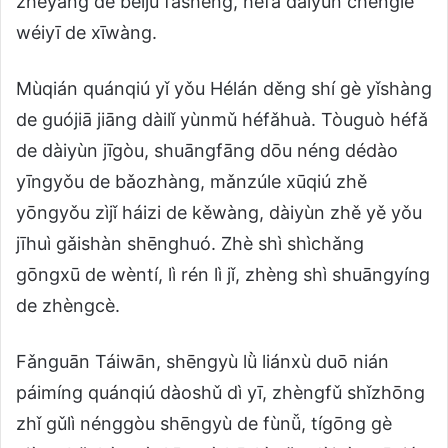
zhèyàng de bēijù fāshēng, héfǎ dàiyùn chéngle
wéiyī de xīwàng.
Mùqián quánqiú yǐ yǒu Hélán děng shí gè yǐshàng
de guójiā jiāng dàilǐ yùnmǔ héfǎhuà. Tòuguò héfǎ
de dàiyùn jīgòu, shuāngfāng dōu néng dédào
yīngyǒu de bǎozhàng, mǎnzúle xūqiú zhě
yōngyǒu zìjǐ háizi de kěwàng, dàiyùn zhě yě yǒu
jīhuì gǎishàn shēnghuó. Zhè shì shìchǎng
gōngxū de wèntí, lì rén lì jǐ, zhèng shì shuāngyíng
de zhèngcè.
Fǎnguān Táiwān, shēngyù lǜ liánxù duō nián
páimíng quánqiú dàoshǔ dì yī, zhèngfǔ shǐzhōng
zhǐ gǔlì nénggòu shēngyù de fùnǚ, tígōng gè