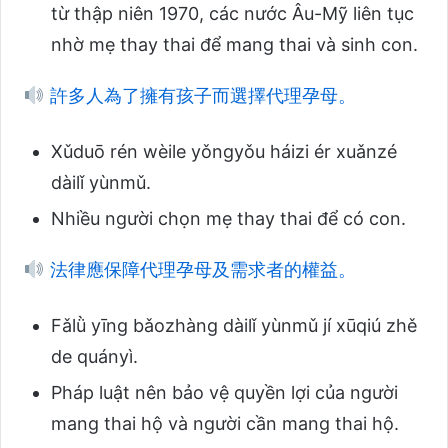
từ thập niên 1970, các nước Âu-Mỹ liên tục
nhờ mẹ thay thai để mang thai và sinh con.
許多人為了擁有孩子而選擇代理孕母。
Xǔduō rén wèile yǒngyǒu háizi ér xuǎnzé
dàilǐ yùnmǔ.
Nhiều người chọn mẹ thay thai để có con.
法律應保障代理孕母及需求者的權益。
Fǎlǜ yīng bǎozhàng dàilǐ yùnmǔ jí xūqiú zhě
de quányì.
Pháp luật nên bảo vệ quyền lợi của người
mang thai hộ và người cần mang thai hộ.