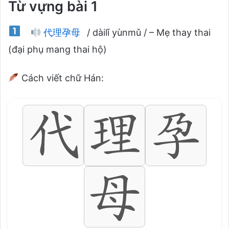
Từ vựng bài 1
代理孕母
/ dàilǐ yùnmǔ / – Mẹ thay thai
(đại phụ mang thai hộ)
Cách viết chữ Hán: