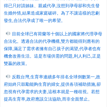
得已只好請姊妹、親戚代孕,沒想到孕母卻和先生發
生婚外情,結果造成家庭破碎。為了不讓這樣的悲劇
發生,合法代孕成了唯一的希望。
目前全球已有荷蘭等十個以上的國家將代理孕母
合法化。透過合法的代孕機構,雙方都能得到應有的
保障,滿足了需求者擁有自己孩子的渴望,代孕者也有
機會改善生活。這是市場供需的問題,利人利己,正是
雙贏的政策。
反觀台灣,生育率連續多年排名全球倒數第一,政
府始終只鼓勵能夠生育的婦女,提供各項補助措施,卻
忽視有代孕需求的夫妻,這根本就是一種歧視。若想
提高生育率,政府應該立法協助,而非全面禁止。