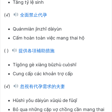
Tăng tỷ lệ sinh
(√)
全面禁止代孕
Quánmiàn jìnzhǐ dàiyùn
Cấm hoàn toàn việc mang thai hộ
( )
提供各項補助措施
Tígōng gè xiàng bǔzhù cuòshī
Cung cấp các khoản trợ cấp
(√)
忽視有代孕需求的夫妻
Hūshì yǒu dàiyùn xūqiú de fūqī
Bỏ qua những cặp vợ chồng cần mang thai