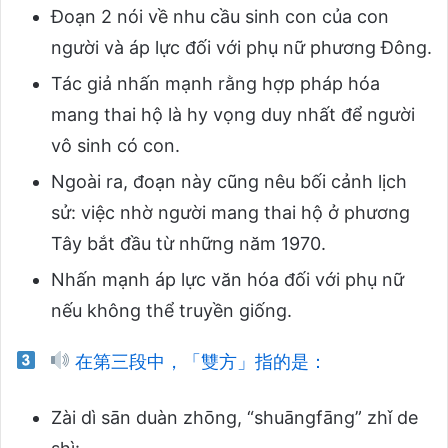
Đoạn 2 nói về nhu cầu sinh con của con
người và áp lực đối với phụ nữ phương Đông.
Tác giả nhấn mạnh rằng hợp pháp hóa
mang thai hộ là hy vọng duy nhất để người
vô sinh có con.
Ngoài ra, đoạn này cũng nêu bối cảnh lịch
sử: việc nhờ người mang thai hộ ở phương
Tây bắt đầu từ những năm 1970.
Nhấn mạnh áp lực văn hóa đối với phụ nữ
nếu không thể truyền giống.
在第三段中，「雙方」指的是：
Zài dì sān duàn zhōng, “shuāngfāng” zhǐ de