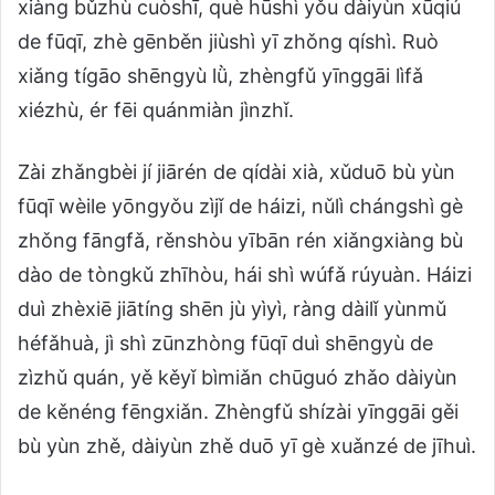
xiàng bǔzhù cuòshī, què hūshì yǒu dàiyùn xūqiú
de fūqī, zhè gēnběn jiùshì yī zhǒng qíshì. Ruò
xiǎng tígāo shēngyù lǜ, zhèngfǔ yīnggāi lìfǎ
xiézhù, ér fēi quánmiàn jìnzhǐ.
Zài zhǎngbèi jí jiārén de qídài xià, xǔduō bù yùn
fūqī wèile yōngyǒu zìjǐ de háizi, nǔlì chángshì gè
zhǒng fāngfǎ, rěnshòu yībān rén xiǎngxiàng bù
dào de tòngkǔ zhīhòu, hái shì wúfǎ rúyuàn. Háizi
duì zhèxiē jiātíng shēn jù yìyì, ràng dàilǐ yùnmǔ
héfǎhuà, jì shì zūnzhòng fūqī duì shēngyù de
zìzhǔ quán, yě kěyǐ bìmiǎn chūguó zhǎo dàiyùn
de kěnéng fēngxiǎn. Zhèngfǔ shízài yīnggāi gěi
bù yùn zhě, dàiyùn zhě duō yī gè xuǎnzé de jīhuì.