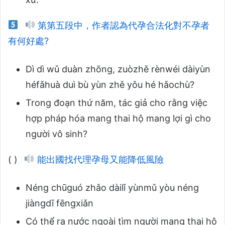
第第五段中，作者認為代孕合法化對不孕者
有何好處?
Dì dì wǔ duàn zhōng, zuòzhě rènwéi dàiyùn
héfǎhuà duì bù yùn zhě yǒu hé hǎochù?
Trong đoạn thứ năm, tác giả cho rằng việc
hợp pháp hóa mang thai hộ mang lợi gì cho
người vô sinh?
( )
能出國找代理孕母又能降低風險
Néng chūguó zhǎo dàilǐ yùnmǔ yòu néng
jiàngdī fēngxiǎn
Có thể ra nước ngoài tìm người mang thai hộ