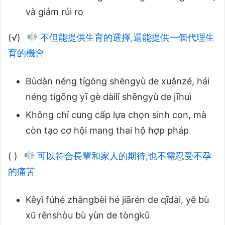
và giảm rủi ro
(√)
不但能提供生育的選擇,還能提供一個代理生
育的機會
Bùdàn néng tígōng shēngyù de xuǎnzé, hái
néng tígōng yī gè dàilǐ shēngyù de jīhuì
Không chỉ cung cấp lựa chọn sinh con, mà
còn tạo cơ hội mang thai hộ hợp pháp
( )
可以符合長輩和家人的期待,也不需忍受不孕
的痛苦
Kěyǐ fúhé zhǎngbèi hé jiārén de qīdài, yě bù
xū rěnshòu bù yùn de tòngkǔ