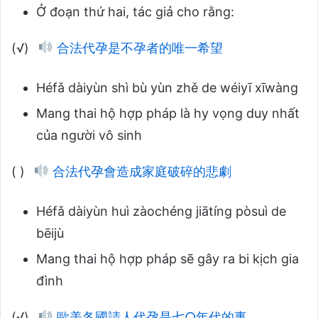
Ở đoạn thứ hai, tác giả cho rằng:
(√)
合法代孕是不孕者的唯一希望
Héfǎ dàiyùn shì bù yùn zhě de wéiyī xīwàng
Mang thai hộ hợp pháp là hy vọng duy nhất
của người vô sinh
( )
合法代孕會造成家庭破碎的悲劇
Héfǎ dàiyùn huì zàochéng jiātíng pòsuì de
bēijù
Mang thai hộ hợp pháp sẽ gây ra bi kịch gia
đình
(√)
歐美各國請人代孕是七○年代的事