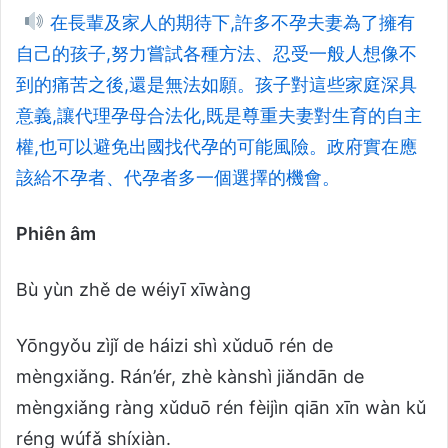
在長輩及家人的期待下,許多不孕夫妻為了擁有
自己的孩子,努力嘗試各種方法、忍受一般人想像不
到的痛苦之後,還是無法如願。孩子對這些家庭深具
意義,讓代理孕母合法化,既是尊重夫妻對生育的自主
權,也可以避免出國找代孕的可能風險。政府實在應
該給不孕者、代孕者多一個選擇的機會。
Phiên âm
Bù yùn zhě de wéiyī xīwàng
Yōngyǒu zìjǐ de háizi shì xǔduō rén de
mèngxiǎng. Rán’ér, zhè kànshì jiǎndān de
mèngxiǎng ràng xǔduō rén fèijìn qiān xīn wàn kǔ
réng wúfǎ shíxiàn.