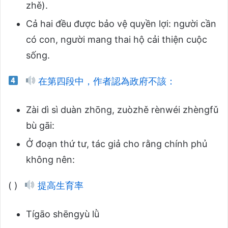
zhě).
Cả hai đều được bảo vệ quyền lợi: người cần
có con, người mang thai hộ cải thiện cuộc
sống.
在第四段中，作者認為政府不該：
Zài dì sì duàn zhōng, zuòzhě rènwéi zhèngfǔ
bù gāi:
Ở đoạn thứ tư, tác giả cho rằng chính phủ
không nên:
( )
提高生育率
Tígāo shēngyù lǜ