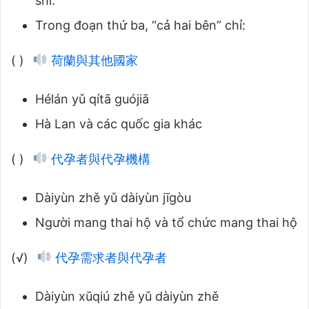
shì:
Trong đoạn thứ ba, “cả hai bên” chỉ:
( )
荷蘭與其他國家
Hélán yǔ qítā guójiā
Hà Lan và các quốc gia khác
( )
代孕者與代孕機構
Dàiyùn zhě yǔ dàiyùn jīgòu
Người mang thai hộ và tổ chức mang thai hộ
(√)
代孕需求者與代孕者
Dàiyùn xūqiú zhě yǔ dàiyùn zhě