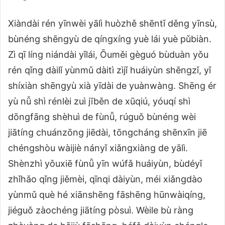
Xiàndài rén yīnwèi yālì huòzhě shēntǐ děng yīnsù,
bùnéng shēngyù de qíngxíng yuè lái yuè pǔbiàn.
Zì qī líng niándài yǐlái, Ōuměi gèguó bùduàn yǒu
rén qǐng dàilǐ yùnmǔ dàitì zìjǐ huáiyùn shēngzǐ, yǐ
shíxiàn shēngyù xià yīdài de yuànwàng. Shēng ér
yù nǚ shì rénlèi zuì jīběn de xūqiú, yóuqí shì
dōngfāng shèhuì de fùnǚ, rúguǒ bùnéng wèi
jiātíng chuánzōng jiēdài, tōngcháng shēnxīn jiē
chéngshòu wàijiè nányǐ xiǎngxiàng de yālì.
Shènzhì yǒuxiē fùnǚ yīn wúfǎ huáiyùn, bùdéyǐ
zhǐhǎo qǐng jiěmèi, qīnqi dàiyùn, méi xiǎngdào
yùnmǔ què hé xiānshēng fāshēng hūnwàiqíng,
jiéguǒ zàochéng jiātíng pòsuì. Wèile bù ràng