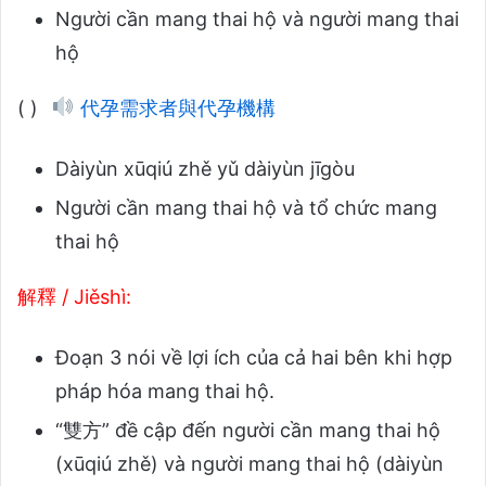
Người cần mang thai hộ và người mang thai
hộ
( )
代孕需求者與代孕機構
Dàiyùn xūqiú zhě yǔ dàiyùn jīgòu
Người cần mang thai hộ và tổ chức mang
thai hộ
解釋 / Jiěshì:
Đoạn 3 nói về lợi ích của cả hai bên khi hợp
pháp hóa mang thai hộ.
“雙方” đề cập đến người cần mang thai hộ
(xūqiú zhě) và người mang thai hộ (dàiyùn