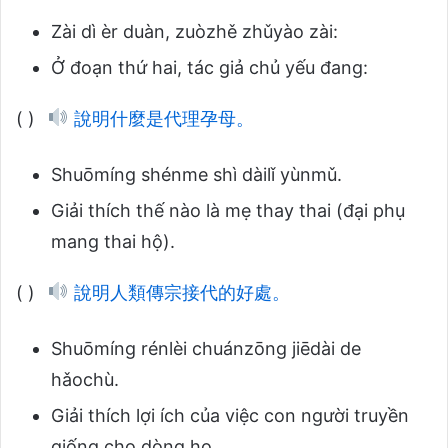
Zài dì èr duàn, zuòzhě zhǔyào zài:
Ở đoạn thứ hai, tác giả chủ yếu đang:
( )
說明什麼是代理孕母。
Shuōmíng shénme shì dàilǐ yùnmǔ.
Giải thích thế nào là mẹ thay thai (đại phụ
mang thai hộ).
( )
說明人類傳宗接代的好處。
Shuōmíng rénlèi chuánzōng jiēdài de
hǎochù.
Giải thích lợi ích của việc con người truyền
giống cho dòng họ.