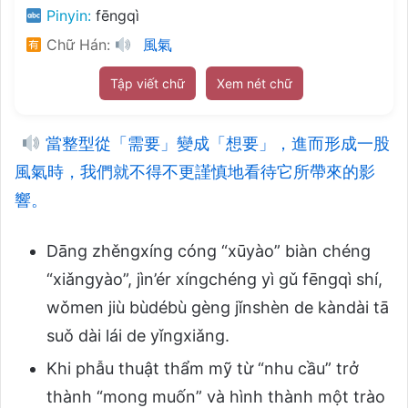
Pinyin:
fēngqì
Chữ Hán:
風氣
Tập viết chữ
Xem nét chữ
當整型從「需要」變成「想要」，進而形成一股
風氣時，我們就不得不更謹慎地看待它所帶來的影
響。
Dāng zhěngxíng cóng “xūyào” biàn chéng
“xiǎngyào”, jìn’ér xíngchéng yì gǔ fēngqì shí,
wǒmen jiù bùdébù gèng jǐnshèn de kàndài tā
suǒ dài lái de yǐngxiǎng.
Khi phẫu thuật thẩm mỹ từ “nhu cầu” trở
thành “mong muốn” và hình thành một trào