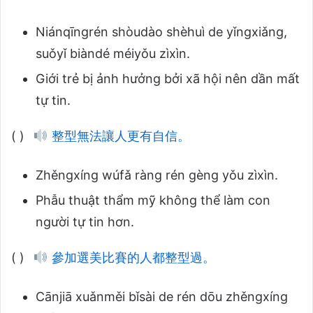
Niánqīngrén shòudào shèhuì de yǐngxiǎng,
suǒyǐ biàndé méiyǒu zìxìn.
Giới trẻ bị ảnh hưởng bởi xã hội nên dần mất
tự tin.
( )
整型無法讓人更有自信。
Zhěngxíng wúfǎ ràng rén gèng yǒu zìxìn.
Phẫu thuật thẩm mỹ không thể làm con
người tự tin hơn.
( )
參加選美比賽的人都整型過。
Cānjiā xuǎnměi bǐsài de rén dōu zhěngxíng