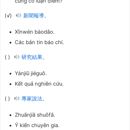
củng cố luận điểm?
(√)
新聞報導。
Xīnwén bàodǎo.
Các bản tin báo chí.
( )
研究結果。
Yánjiū jiéguǒ.
Kết quả nghiên cứu.
( )
專家說法。
Zhuānjiā shuōfǎ.
Ý kiến chuyên gia.