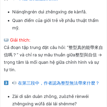
Niánqīngrén duì zhěngxíng de kànfǎ.
Quan điểm của giới trẻ về phẫu thuật thẩm
mỹ.
Giải thích:
Cả đoạn tập trung đặt câu hỏi: “整型真的能帶來自
信嗎？” và chỉ ra sự mâu thuẫn giữa整型與自信 →
trọng tâm là mối quan hệ giữa chỉnh hình và sự
tự tin.
在第三段中，作者認為整型無法帶來什麼？
Zài dì sān duàn zhōng, zuòzhě rènwéi
zhěngxíng wúfǎ dài lái shénme?