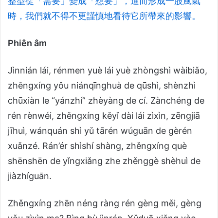
整型從「需要」變成「想要」，進而形成一股風氣
時，我們就不得不更謹慎地看待它所帶來的影響。
Phiên âm
Jìnnián lái, rénmen yuè lái yuè zhòngshì wàibiǎo,
zhěngxíng yǒu niánqīnghuà de qūshì, shènzhì
chūxiàn le “yánzhí” zhèyàng de cí. Zànchéng de
rén rènwéi, zhěngxíng kěyǐ dài lái zìxìn, zēngjiā
jīhuì, wánquán shì yǔ tārén wúguān de gèrén
xuǎnzé. Rán’ér shìshí shàng, zhěngxíng què
shēnshēn de yǐngxiǎng zhe zhěnggè shèhuì de
jiàzhíguān.
Zhěngxíng zhēn néng ràng rén gèng měi, gèng