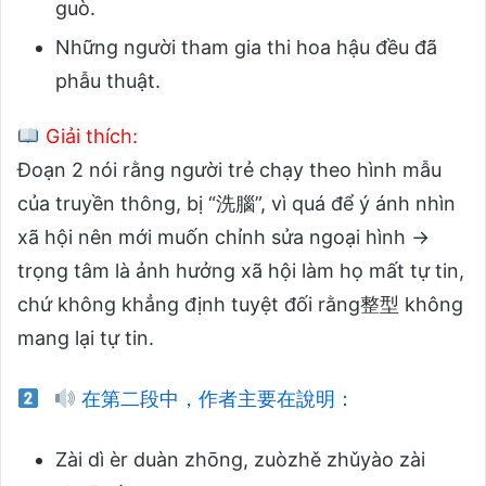
guò.
Những người tham gia thi hoa hậu đều đã
phẫu thuật.
Giải thích:
Đoạn 2 nói rằng người trẻ chạy theo hình mẫu
của truyền thông, bị “洗腦”, vì quá để ý ánh nhìn
xã hội nên mới muốn chỉnh sửa ngoại hình →
trọng tâm là ảnh hưởng xã hội làm họ mất tự tin,
chứ không khẳng định tuyệt đối rằng整型 không
mang lại tự tin.
在第二段中，作者主要在說明：
Zài dì èr duàn zhōng, zuòzhě zhǔyào zài