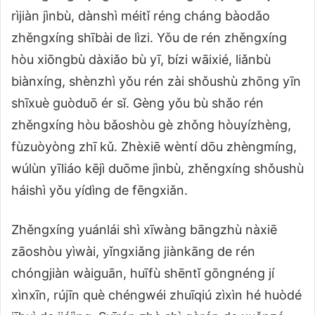
rìjiàn jìnbù, dànshì méitǐ réng cháng bàodǎo
zhěngxíng shībài de lìzi. Yǒu de rén zhěngxíng
hòu xiōngbù dàxiǎo bù yī, bízi wāixié, liǎnbù
biànxíng, shènzhì yǒu rén zài shǒushù zhōng yīn
shīxuè guòduō ér sǐ. Gèng yǒu bù shǎo rén
zhěngxíng hòu bǎoshòu gè zhǒng hòuyízhèng,
fùzuòyòng zhī kǔ. Zhèxiē wèntí dōu zhèngmíng,
wúlùn yīliáo kējì duōme jìnbù, zhěngxíng shǒushù
háishì yǒu yídìng de fēngxiǎn.
Zhěngxíng yuánlái shì xīwàng bāngzhù nàxiē
zāoshòu yìwài, yǐngxiǎng jiànkāng de rén
chóngjiàn wàiguān, huīfù shēntǐ gōngnéng jí
xìnxīn, rújīn què chéngwéi zhuīqiú zìxìn hé huòdé