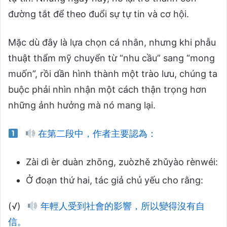
đường tắt để theo đuổi sự tự tin và cơ hội.
Mặc dù đây là lựa chọn cá nhân, nhưng khi phẫu
thuật thẩm mỹ chuyển từ “nhu cầu” sang “mong
muốn”, rồi dần hình thành một trào lưu, chúng ta
buộc phải nhìn nhận một cách thận trọng hơn
những ảnh hưởng mà nó mang lại.
在第二段中，作者主要認為：
Zài dì èr duàn zhōng, zuòzhě zhǔyào rènwéi:
Ở đoạn thứ hai, tác giả chủ yếu cho rằng:
(√)
年輕人受到社會的影響，所以變得沒有自
信。