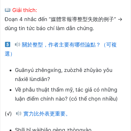
Giải thích:
Đoạn 4 nhắc đến “媒體常報導整型失敗的例子” →
dùng tin tức báo chí làm dẫn chứng.
關於整型，作者主要有哪些論點？（可複
選）
Guānyú zhěngxíng, zuòzhě zhǔyào yǒu
nǎxiē lùndiǎn?
Về phẫu thuật thẩm mỹ, tác giả có những
luận điểm chính nào? (có thể chọn nhiều)
(√)
實力比外表更重要。
Shílì bǐ wàibiǎo gèng zhòngyào.