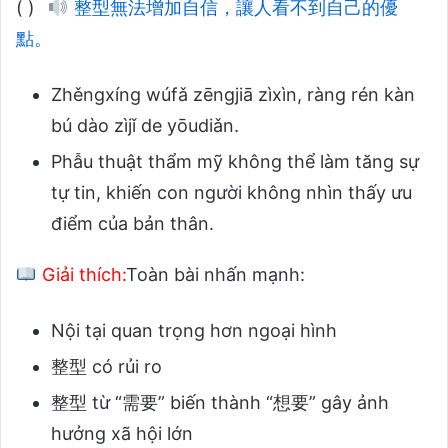
( )
整型無法增加自信，讓人看不到自己的優
點。
Zhěngxíng wúfǎ zēngjiā zìxìn, ràng rén kàn
bú dào zìjǐ de yōudiǎn.
Phẫu thuật thẩm mỹ không thể làm tăng sự
tự tin, khiến con người không nhìn thấy ưu
điểm của bản thân.
Giải thích:
Toàn bài nhấn mạnh:
Nội tại quan trọng hơn ngoại hình
整型 có rủi ro
整型 từ “需要” biến thành “想要” gây ảnh
hưởng xã hội lớn