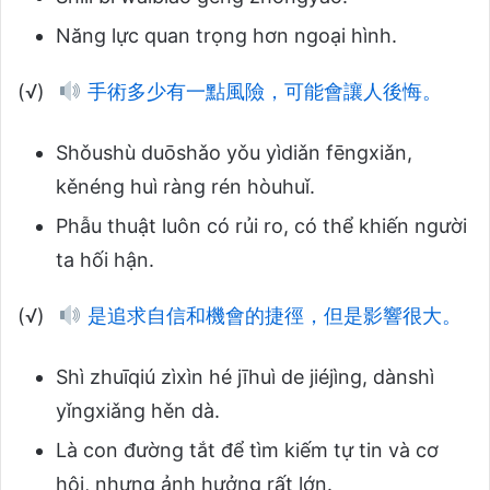
Năng lực quan trọng hơn ngoại hình.
(√)
手術多少有一點風險，可能會讓人後悔。
Shǒushù duōshǎo yǒu yìdiǎn fēngxiǎn,
kěnéng huì ràng rén hòuhuǐ.
Phẫu thuật luôn có rủi ro, có thể khiến người
ta hối hận.
(√)
是追求自信和機會的捷徑，但是影響很大。
Shì zhuīqiú zìxìn hé jīhuì de jiéjìng, dànshì
yǐngxiǎng hěn dà.
Là con đường tắt để tìm kiếm tự tin và cơ
hội, nhưng ảnh hưởng rất lớn.