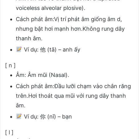
voiceless alveolar plosive).
Cách phát âm:Vị trí phát âm giống âm d,
nhưng bật hơi mạnh hơn.Không rung dây
thanh âm.
Ví dụ:
他 (tā) – anh ấy
[ n ]
Âm: Âm mũi (Nasal).
Cách phát âm:Đầu lưỡi chạm vào chân răng
trên.Hơi thoát qua mũi với rung dây thanh
âm.
Ví dụ:
你 (nǐ) – bạn
[ l ]