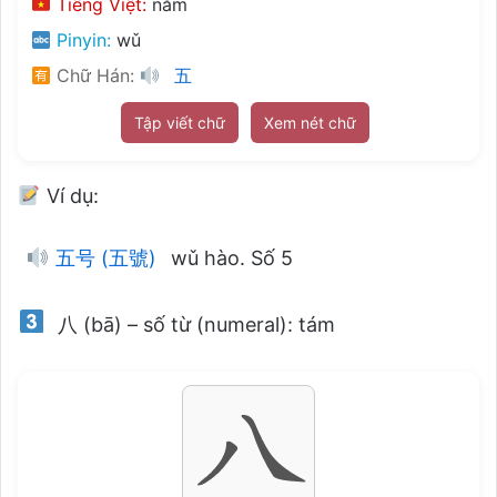
Tiếng Việt:
năm
Pinyin:
wǔ
Chữ Hán:
五
Tập viết chữ
Xem nét chữ
Ví dụ:
五号 (五號)
wǔ hào. Số 5
八 (bā) – số từ (numeral): tám