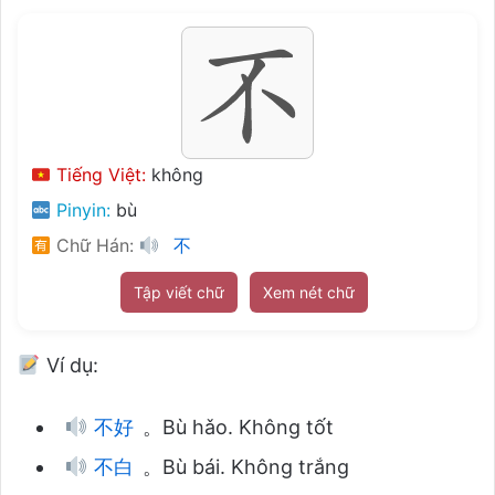
Tiếng Việt:
không
Pinyin:
bù
Chữ Hán:
不
Tập viết chữ
Xem nét chữ
Ví dụ:
不好
。Bù hǎo. Không tốt
不白
。Bù bái. Không trắng