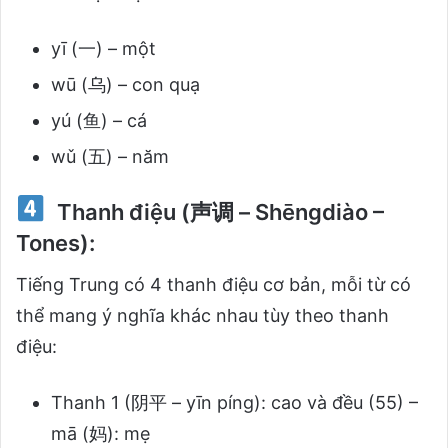
yī (一) – một
wū (乌) – con quạ
yú (鱼) – cá
wǔ (五) – năm
Thanh điệu (声调 – Shēngdiào –
Tones):
Tiếng Trung có 4 thanh điệu cơ bản, mỗi từ có
thể mang ý nghĩa khác nhau tùy theo thanh
điệu:
Thanh 1 (阴平 – yīn píng): cao và đều (55) –
mā (妈): mẹ