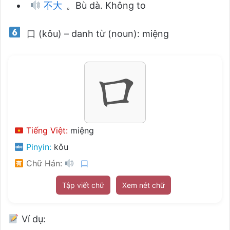
不大
。Bù dà. Không to
口 (kǒu) – danh từ (noun): miệng
Tiếng Việt:
miệng
Pinyin:
kǒu
Chữ Hán:
口
Tập viết chữ
Xem nét chữ
Ví dụ: