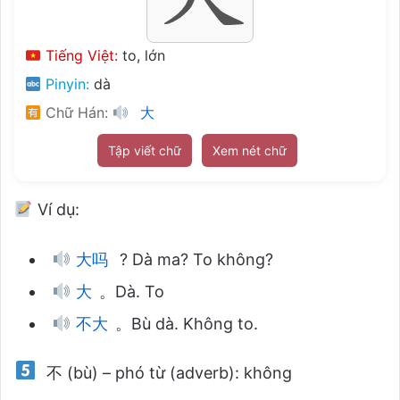
Tiếng Việt:
to, lớn
Pinyin:
dà
Chữ Hán:
大
Tập viết chữ
Xem nét chữ
Ví dụ:
大吗
? Dà ma? To không?
大
。Dà. To
不大
。Bù dà. Không to.
不 (bù) – phó từ (adverb): không