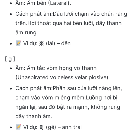
Âm: Âm bên (Lateral).
Cách phát âm:Đầu lưỡi chạm vào chân răng
trên.Hơi thoát qua hai bên lưỡi, dây thanh
âm rung.
Ví dụ:
来 (lái) – đến
[ g ]
Âm: Âm tắc vòm họng vô thanh
(Unaspirated voiceless velar plosive).
Cách phát âm:Phần sau của lưỡi nâng lên,
chạm vào vòm miệng mềm.Luồng hơi bị
ngăn lại, sau đó bật ra mạnh, không rung
dây thanh âm.
Ví dụ:
哥 (gē) – anh trai