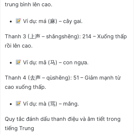
trung bình lên cao.
Ví dụ:
má (麻) – cây gai.
Thanh 3 (上声 – shǎngshēng): 214 – Xuống thấp
rồi lên cao.
Ví dụ:
mǎ (马) – con ngựa.
Thanh 4 (去声 – qùshēng): 51 – Giảm mạnh từ
cao xuống thấp.
Ví dụ:
mà (骂) – mắng.
Quy tắc đánh dấu thanh điệu và âm tiết trong
tiếng Trung