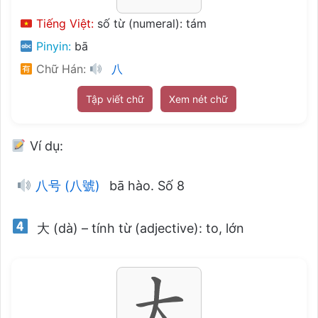
Tiếng Việt:
số từ (numeral): tám
Pinyin:
bā
Chữ Hán:
八
Tập viết chữ
Xem nét chữ
Ví dụ:
八号 (八號)
bā hào. Số 8
大 (dà) – tính từ (adjective): to, lớn