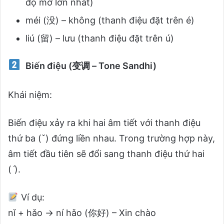
độ mở lớn nhất)
méi (没) – không (thanh điệu đặt trên é)
liú (留) – lưu (thanh điệu đặt trên ú)
Biến điệu (变调 – Tone Sandhi)
Khái niệm:
Biến điệu xảy ra khi hai âm tiết với thanh điệu
thứ ba (ˇ) đứng liền nhau. Trong trường hợp này,
âm tiết đầu tiên sẽ đổi sang thanh điệu thứ hai
(ˊ).
Ví dụ:
nǐ + hǎo → ní hǎo (你好) – Xin chào