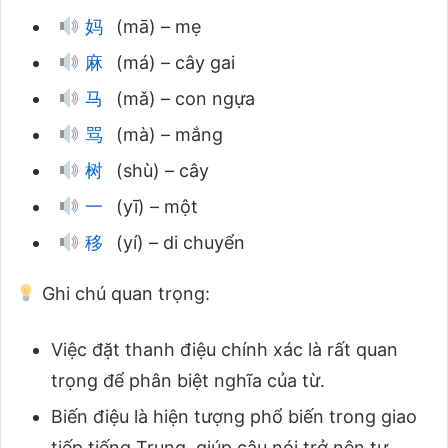
妈
(mā) – mẹ
麻
(má) – cây gai
马
(mǎ) – con ngựa
骂
(mà) – mắng
树
(shù) – cây
一
(yī) – một
移
(yí) – di chuyển
Ghi chú quan trọng:
Việc đặt thanh điệu chính xác là rất quan
trọng để phân biệt nghĩa của từ.
Biến điệu là hiện tượng phổ biến trong giao
tiếp tiếng Trung, giúp câu nói trở nên tự