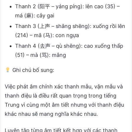
Thanh 2 (阳平 – yáng píng): lên cao (35) –
má (麻): cây gai
Thanh 3 (上声 – shǎng shēng): xuống rồi lên
(214) – mǎ (马): con ngựa
Thanh 4 (去声 – qù shēng): cao xuống thấp
(51) – mà (骂): mắng
Ghi chú bổ sung:
Việc phát âm chính xác thanh mẫu, vận mẫu và
thanh điệu là điều rất quan trọng trong tiếng
Trung vì cùng một âm tiết nhưng với thanh điệu
khác nhau sẽ mang nghĩa khác nhau.
Luyện tập từng âm tiết kết hợp với các thanh