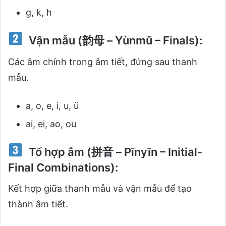
g, k, h
Vận mẫu (韵母 – Yùnmǔ – Finals):
Các âm chính trong âm tiết, đứng sau thanh
mẫu.
a, o, e, i, u, ü
ai, ei, ao, ou
Tổ hợp âm (拼音 – Pīnyīn – Initial-
Final Combinations):
Kết hợp giữa thanh mẫu và vận mẫu để tạo
thành âm tiết.