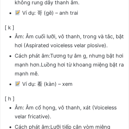
không rung dây thanh âm.
Ví dụ:
哥 (gē) – anh trai
[ k ]
Âm: Âm cuối lưỡi, vô thanh, trong và tắc, bật
hơi (Aspirated voiceless velar plosive).
Cách phát âm:Tương tự âm g, nhưng bật hơi
mạnh hơn.Luồng hơi từ khoang miệng bật ra
mạnh mẽ.
Ví dụ:
看 (kàn) – xem
[ h ]
Âm: Âm cổ họng, vô thanh, xát (Voiceless
velar fricative).
Cách phát âm:Lưỡi tiếp cận vòm miệng