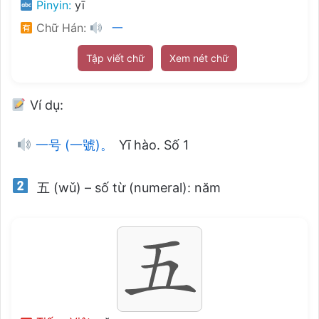
Pinyin:
yī
Chữ Hán:
一
Tập viết chữ
Xem nét chữ
Ví dụ:
一号 (一號)。
Yī hào. Số 1
五 (wǔ) – số từ (numeral): năm