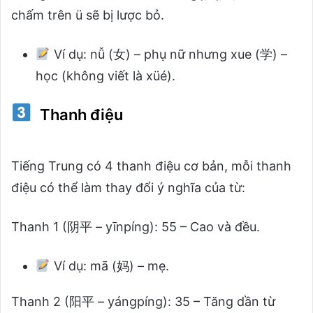
chấm trên ü sẽ bị lược bỏ.
Ví dụ:
nǚ (女) – phụ nữ nhưng xue (学) –
học (không viết là xüé).
Thanh điệu
Tiếng Trung có 4 thanh điệu cơ bản, mỗi thanh
điệu có thể làm thay đổi ý nghĩa của từ:
Thanh 1 (阴平 – yīnpíng): 55 – Cao và đều.
Ví dụ:
mā (妈) – mẹ.
Thanh 2 (阳平 – yángpíng): 35 – Tăng dần từ