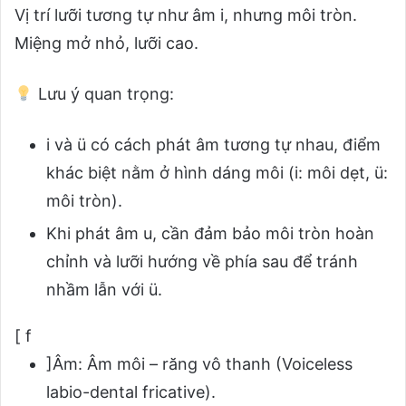
Vị trí lưỡi tương tự như âm i, nhưng môi tròn.
Miệng mở nhỏ, lưỡi cao.
Lưu ý quan trọng:
i và ü có cách phát âm tương tự nhau, điểm
khác biệt nằm ở hình dáng môi (i: môi dẹt, ü:
môi tròn).
Khi phát âm u, cần đảm bảo môi tròn hoàn
chỉnh và lưỡi hướng về phía sau để tránh
nhầm lẫn với ü.
[ f
]Âm: Âm môi – răng vô thanh (Voiceless
labio-dental fricative).