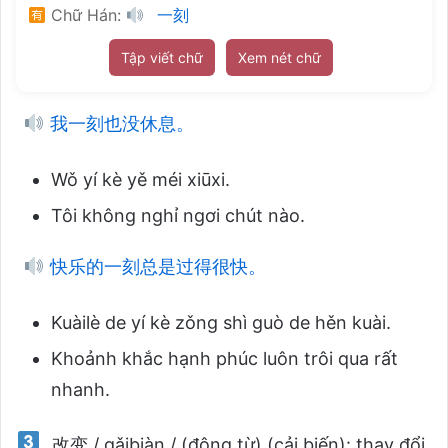
Chữ Hán:
一刻
Tập viết chữ
Xem nét chữ
我一刻也没休息。
Wǒ yí kè yě méi xiūxi.
Tôi không nghỉ ngơi chút nào.
快乐的一刻总是过得很快。
Kuàilè de yí kè zǒng shì guò de hěn kuài.
Khoảnh khắc hạnh phúc luôn trôi qua rất
nhanh.
改变 / gǎibiàn / (động từ) (cải biến): thay đổi