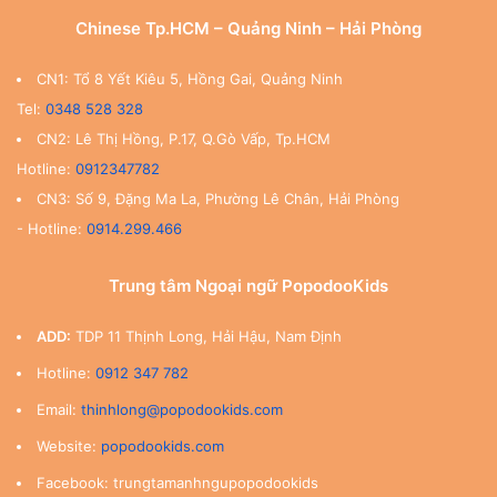
Chinese Tp.HCM – Quảng Ninh – Hải Phòng
CN1: Tổ 8 Yết Kiêu 5, Hồng Gai, Quảng Ninh
Tel:
0348 528 328
CN2: Lê Thị Hồng, P.17, Q.Gò Vấp, Tp.HCM
Hotline:
0912347782
CN3: Số 9, Đặng Ma La, Phường Lê Chân, Hải Phòng
- Hotline:
0914.299.466
Trung tâm Ngoại ngữ PopodooKids
ADD:
TDP 11 Thịnh Long, Hải Hậu, Nam Định
Hotline:
0912 347 782
Email:
thinhlong@popodookids.com
Website:
popodookids.com
Facebook: trungtamanhngupopodookids