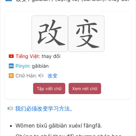
Tiếng Việt:
thay đổi
Pinyin:
gǎibiàn
Chữ Hán:
改变
Tập viết chữ
Xem nét chữ
我们必须改变学习方法。
Wǒmen bìxū gǎibiàn xuéxí fāngfǎ.