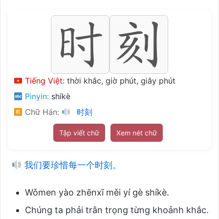
Tiếng Việt:
thời khắc, giờ phút, giây phút
Pinyin:
shíkè
Chữ Hán:
时刻
Tập viết chữ
Xem nét chữ
我们要珍惜每一个时刻。
Wǒmen yào zhēnxī měi yí gè shíkè.
Chúng ta phải trân trọng từng khoảnh khắc.