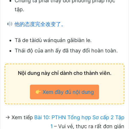
Chúng ta phải thay đổi phương pháp học
tập.
他的态度完全改变了。
Tā de tàidù wánquán gǎibiàn le.
Thái độ của anh ấy đã thay đổi hoàn toàn.
Nội dung này chỉ dành cho thành viên.
Xem đầy đủ nội dung
→ Xem tiếp
Bài 10: PTHN Tổng hợp Sơ cấp 2 Tập
1
– Vui vẻ, thực ra rất đơn giản