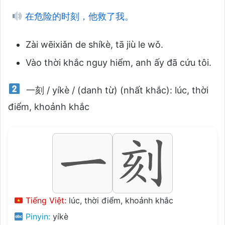
在危险的时刻，他救了我。
Zài wēixiǎn de shíkè, tā jiù le wǒ.
Vào thời khắc nguy hiểm, anh ấy đã cứu tôi.
一刻 / yíkè / (danh từ) (nhất khắc): lúc, thời
điểm, khoảnh khắc
Tiếng Việt:
lúc, thời điểm, khoảnh khắc
Pinyin:
yíkè