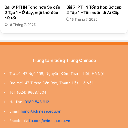
Bài 6: PTHN Tổng hợp Sơ cấp
Bài 7: PTHN Tổng hợp Sơ cấp
2 Tập 1 – Ở đây, mội thứ đều
2 Tập 1 – Tôi muốn đi Ai Cập
rất tốt
18 Tháng 7, 2025
18 Tháng 7, 2025
Trung tâm tiếng Trung Chinese
Trụ sở: 47 Ngõ 168, Nguyễn Xiển, Thanh Liệt, Hà Nội
D/c mới: 47 Tưởng Dân Bảo, Thanh Liệt, Hà Nội
Tel: (024) 6668.1234
Hotline:
0989 543 912
Email:
hanoi@chinese.edu.vn
Facebook:
fb.com/chinese.edu.vn