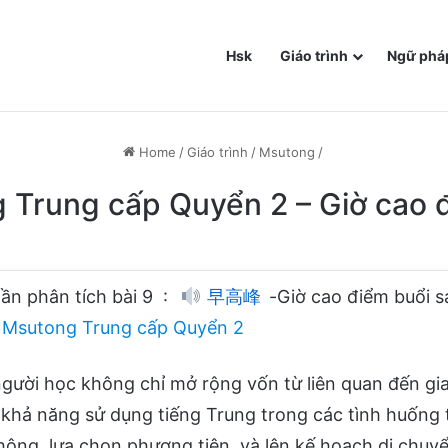
Hsk
Giáo trình
Ngữ phá
Home
/
Giáo trình
/
Msutong
/
g Trung cấp Quyển 2 – Giờ cao 
hần phân tích bài 9 :
早高峰
-Giờ cao điểm buổi 
ữ Msutong Trung cấp Quyển 2
người học không chỉ mở rộng vốn từ liên quan đến g
khả năng sử dụng tiếng Trung trong các tình huống 
thông, lựa chọn phương tiện, và lên kế hoạch di chuy