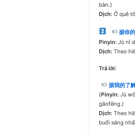
bàn.)
Dịch:
Ở quê tô
据你的
Pinyin:
Jù nǐ d
Dịch:
Theo hiể
Trả lời:
据我的了解
(
Pinyin:
Jù wǒ 
gāofēng.)
Dịch:
Theo hiể
buổi sáng nhấ