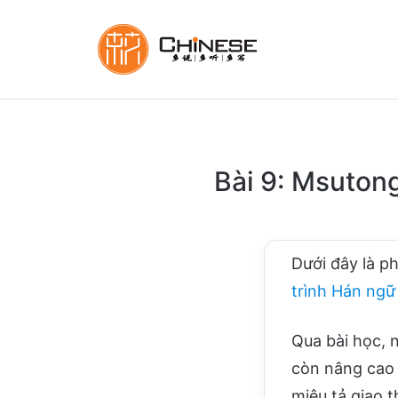
Bài 9: Msuton
Dưới đây là p
trình Hán ng
Qua bài học, 
còn nâng cao 
miêu tả giao 