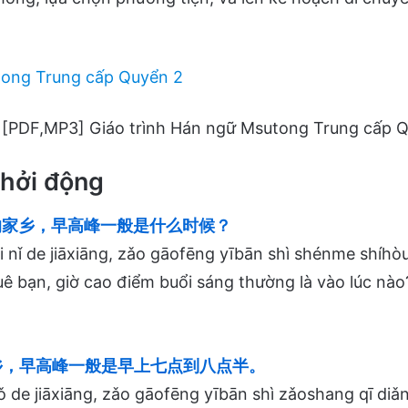
tong Trung cấp Quyển 2
 [PDF,MP3] Giáo trình Hán ngữ Msutong Trung cấp 
hởi động
家乡，早高峰一般是什么时候？
i nǐ de jiāxiāng, zǎo gāofēng yībān shì shénme shíhò
ê bạn, giờ cao điểm buổi sáng thường là vào lúc nào
，早高峰一般是早上七点到八点半。
 de jiāxiāng, zǎo gāofēng yībān shì zǎoshang qī diǎ