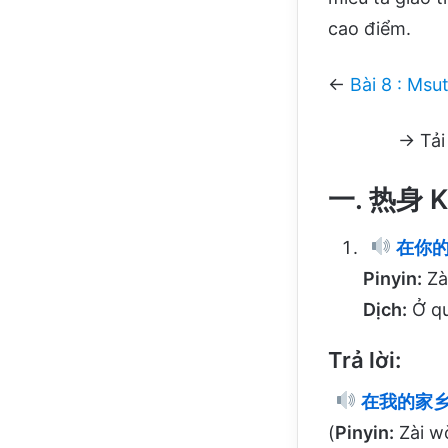
cao điểm.
←
Bài 8 : Msu
→ Tải
一. 热身 K
在你的
Pinyin:
Zà
Dịch:
Ở qu
Trả lời:
在我的家乡
(
Pinyin:
Zài wǒ