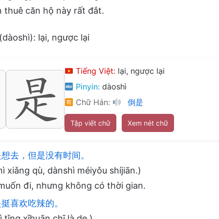
 thuê căn hộ này rất đắt.
(dàoshì): lại, ngược lại
Tiếng Việt:
lại, ngược lại
Pinyin:
dàoshì
Chữ Hán:
倒是
Tập viết chữ
Xem nét chữ
想去，但是没有时间。
 xiǎng qù, dànshì méiyǒu shíjiān.)
 muốn đi, nhưng không có thời gian.
挺喜欢吃辣的。
 tǐng xǐhuān chī là de.)