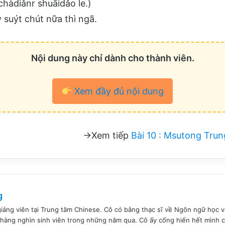
chàdiǎnr shuāidǎo le.)
 suýt chút nữa thì ngã.
Nội dung này chỉ dành cho thành viên.
Xem đầy đủ nội dung
→Xem tiếp
Bài 10 : Msutong Tru
g
giảng viên tại Trung tâm Chinese. Cô có bằng thạc sĩ về Ngôn ngữ học
hàng nghìn sinh viên trong những năm qua. Cô ấy cống hiến hết mình c