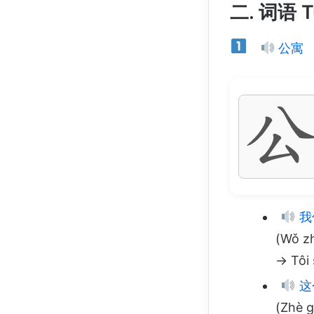
二. 词语 T
公寓
我
(Wǒ zh
→ Tôi 
这
(Zhè g