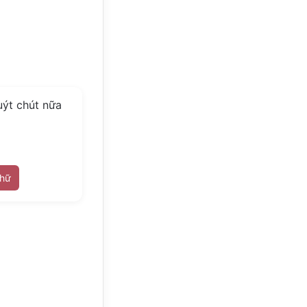
uýt chút nữa
chữ