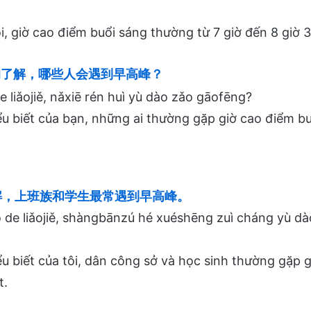
i, giờ cao điểm buổi sáng thường từ 7 giờ đến 8 giờ 3
了解，哪些人会遇到早高峰？
e liǎojiě, nǎxiē rén huì yù dào zǎo gāofēng?
u biết của bạn, những ai thường gặp giờ cao điểm b
，上班族和学生最常遇到早高峰。
de liǎojiě, shàngbānzú hé xuéshēng zuì cháng yù dà
u biết của tôi, dân công sở và học sinh thường gặp 
t.