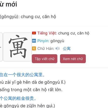
ừ mới
(gōngyù): chung cư, căn hộ
Tiếng Việt:
chung cư, căn hộ
Pinyin:
gōngyù
Chữ Hán:
公寓
Tập viết chữ
Xem nét chữ
住在一个很大的公寓里。
ù zài yī gè hěn dà de gōngyù lǐ.)
sống trong một căn hộ rất lớn.
个公寓的租金很贵。
è gōngyù de zūjīn hěn guì.)