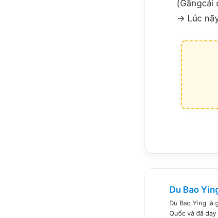
(Gāngcái 
→ Lúc nãy
Du Bao Yin
Du Bao Ying là 
Quốc và đã dạy 