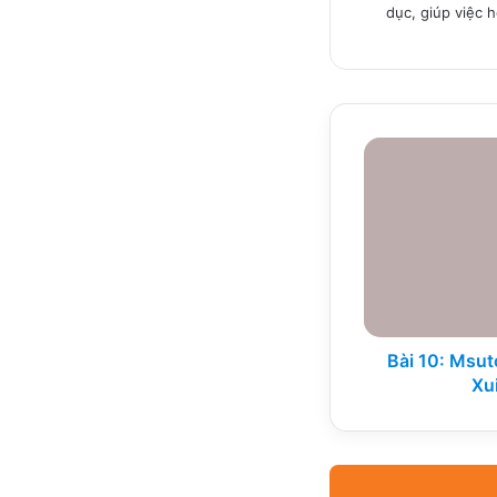
dục, giúp việc 
Bài
10:
Msutong
Trung
cấp
Quyển
2
-
Xui
xẻo
Bài 10: Msut
đủ
Xu
đường