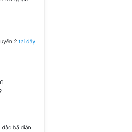
Quyển 2
tại đây
u?
?
n dào bā diǎn