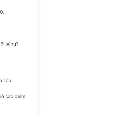
0.
uổi sáng?
o zǎo
giờ cao điểm