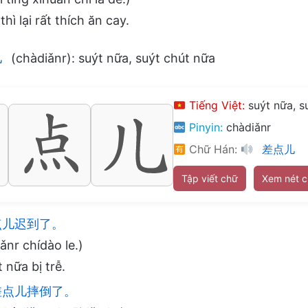
hì lại rất thích ăn cay.
儿
(chàdiǎnr): suýt nữa, suýt chút nữa
Tiếng Việt:
suýt nữa, s
Pinyin:
chàdiǎnr
Chữ Hán:
差点儿
Tập viết chữ
Xem nét 
儿迟到了。
ǎnr chídào le.)
 nữa bị trễ.
点儿摔倒了。