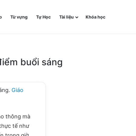
p
Từ vựng
Tự Học
Tài liệu
Khóa học
điểm buổi sáng
sáng.
Giáo
iao thông mà
thực tế như
ển trong giờ