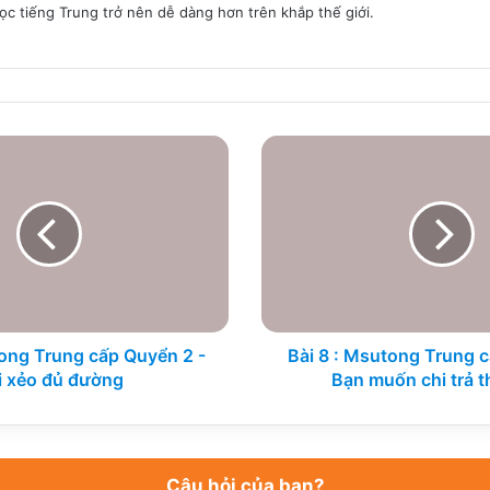
học tiếng Trung trở nên dễ dàng hơn trên khắp thế giới.
Bài
8
:
Msutong
Trung
cấp
Quyển
2
-
Bạn
ong Trung cấp Quyển 2 -
Bài 8 : Msutong Trung c
muốn
i xẻo đủ đường
Bạn muốn chi trả t
chi
trả
thế
nào?
Câu hỏi của bạn?