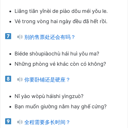
Liǎng tiān yǐnèi de piào dōu méi yǒu le.
Vé trong vòng hai ngày đều đã hết rồi.
别的售票处还会有吗？
Biéde shòupiàochù hái huì yǒu ma?
Những phòng vé khác còn có không?
你要卧铺还是硬座？
Nǐ yào wòpù háishi yìngzuò?
Bạn muốn giường nằm hay ghế cứng?
全程需要多长时间？