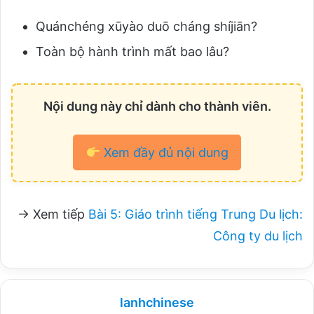
Quánchéng xūyào duō cháng shíjiān?
Toàn bộ hành trình mất bao lâu?
Nội dung này chỉ dành cho thành viên.
Xem đầy đủ nội dung
→ Xem tiếp
Bài 5: Giáo trình tiếng Trung Du lịch:
Công ty du lịch
lanhchinese