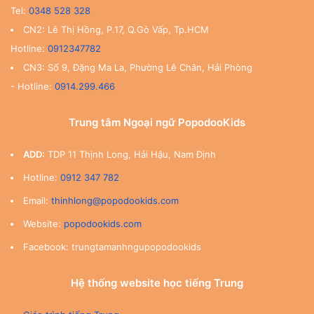
Tel:
0348 528 328
CN2: Lê Thị Hồng, P.17, Q.Gò Vấp, Tp.HCM
Hotline:
0912347782
CN3: Số 9, Đặng Ma La, Phường Lê Chân, Hải Phòng
- Hotline:
0914.299.466
Trung tâm Ngoại ngữ PopodooKids
ADD:
TDP 11 Thịnh Long, Hải Hậu, Nam Định
Hotline:
0912 347 782
Email:
thinhlong@popodookids.com
Website:
popodookids.com
Facebook: trungtamanhngupopodookids
Hệ thống website học tiếng Trung