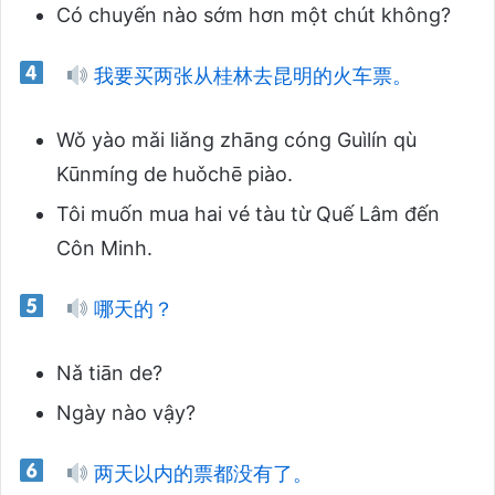
Có chuyến nào sớm hơn một chút không?
我要买两张从桂林去昆明的火车票。
Wǒ yào mǎi liǎng zhāng cóng Guìlín qù
Kūnmíng de huǒchē piào.
Tôi muốn mua hai vé tàu từ Quế Lâm đến
Côn Minh.
哪天的？
Nǎ tiān de?
Ngày nào vậy?
两天以内的票都没有了。