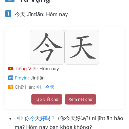
今天 Jīntiān: Hôm nay
Tiếng Việt:
Hôm nay
Pinyin:
Jīntiān
Chữ Hán:
今天
Tập viết chữ
Xem nét chữ
你今天好吗？
(你今天好嗎?) nǐ jīntiān hǎo
ma? Hôm nay bạn khỏe không?