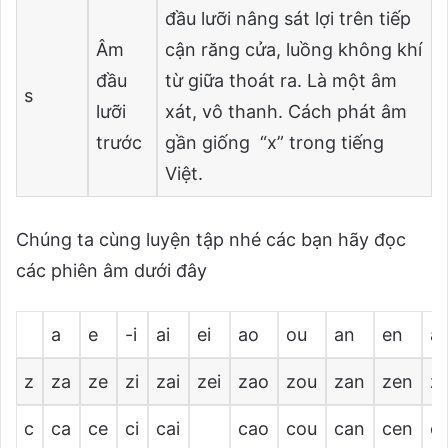
đầu lưỡi nâng sát lợi trên tiếp
Âm
cận răng cửa, luồng không khí
đầu
từ giữa thoát ra. Là một âm
s
lưỡi
xát, vô thanh. Cách phát âm
trước
gần giống “x” trong tiếng
Việt.
Chúng ta cùng luyện tập nhé các bạn hãy đọc
các phiên âm dưới đây
a
e
-i
ai
ei
ao
ou
an
en
a
z
za
ze
zi
zai
zei
zao
zou
zan
zen
z
c
ca
ce
ci
cai
cao
cou
can
cen
c