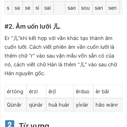
s
sa
se
si
sai
sao
sou
san
sen
s
#2. Âm uốn lưỡi 儿.
Er “儿”khi kết hợp với vần khác tạo thành âm
cuốn lưỡi. Cách viết phiên âm vần cuốn lưỡi là
thêm chữ “r” vào sau vận mẫu vốn sẵn có của
nó, cách viết chữ Hán là thêm “儿” vào sau chữ
Hán nguyên gốc.
értóng
érzi
ěrjī
ěrduo
èr bǎi
Qùnǎr
qùnàr
huà huàr
yíxiàr
hǎo wánr
Từ vựng