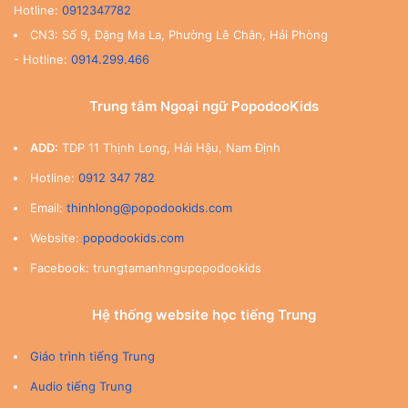
Hotline:
0912347782
CN3: Số 9, Đặng Ma La, Phường Lê Chân, Hải Phòng
- Hotline:
0914.299.466
Trung tâm Ngoại ngữ PopodooKids
ADD:
TDP 11 Thịnh Long, Hải Hậu, Nam Định
Hotline:
0912 347 782
Email:
thinhlong@popodookids.com
Website:
popodookids.com
Facebook: trungtamanhngupopodookids
Hệ thống website học tiếng Trung
Giáo trình tiếng Trung
Audio tiếng Trung