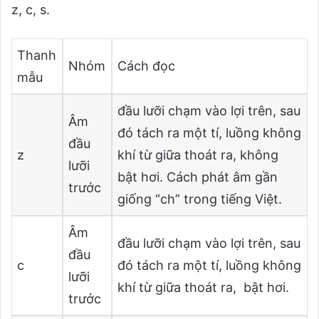
z, c, s.
Thanh
Nhóm
Cách đọc
mẫu
đầu lưỡi chạm vào lợi trên, sau
Âm
đó tách ra một tí, luồng không
đầu
z
khí từ giữa thoát ra, không
lưỡi
bật hơi. Cách phát âm gần
trước
giống “ch” trong tiếng Việt.
Âm
đầu lưỡi chạm vào lợi trên, sau
đầu
c
đó tách ra một tí, luồng không
lưỡi
khí từ giữa thoát ra, bật hơi.
trước