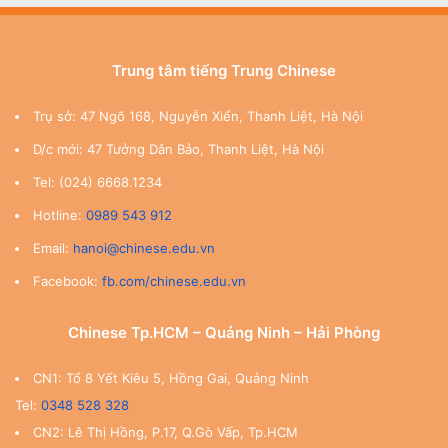
Trung tâm tiếng Trung Chinese
Trụ sở: 47 Ngõ 168, Nguyễn Xiển, Thanh Liệt, Hà Nội
D/c mới: 47 Tưởng Dân Bảo, Thanh Liệt, Hà Nội
Tel: (024) 6668.1234
Hotline:
0989 543 912
Email:
hanoi@chinese.edu.vn
Facebook:
fb.com/chinese.edu.vn
Chinese Tp.HCM – Quảng Ninh – Hải Phòng
CN1: Tổ 8 Yết Kiêu 5, Hồng Gai, Quảng Ninh
Tel:
0348 528 328
CN2: Lê Thị Hồng, P.17, Q.Gò Vấp, Tp.HCM