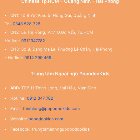
Chinese Tp.HCM – Quảng Ninh – Hải Phòng
CN1: Tổ 8 Yết Kiêu 5, Hồng Gai, Quảng Ninh
Tel:
0348 528 328
CN2: Lê Thị Hồng, P.17, Q.Gò Vấp, Tp.HCM
Hotline:
0912347782
CN3: Số 9, Đặng Ma La, Phường Lê Chân, Hải Phòng
- Hotline:
0914.299.466
Trung tâm Ngoại ngữ PopodooKids
ADD:
TDP 11 Thịnh Long, Hải Hậu, Nam Định
Hotline:
0912 347 782
Email:
thinhlong@popodookids.com
Website:
popodookids.com
Facebook: trungtamanhngupopodookids