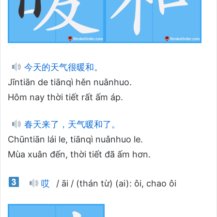
今天的天气很暖和。
Jīntiān de tiānqì hěn nuǎnhuo.
Hôm nay thời tiết rất ấm áp.
春天来了，天气暖和了。
Chūntiān lái le, tiānqì nuǎnhuo le.
Mùa xuân đến, thời tiết đã ấm hơn.
哎
/ āi / (thán từ) (ai): ôi, chao ôi