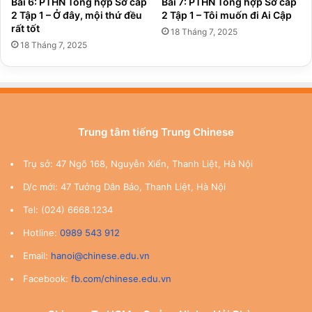
Bài 6: PTHN Tổng hợp Sơ cấp
Bài 7: PTHN Tổng hợp Sơ cấp
2 Tập 1 – Ở đây, mội thứ đều
2 Tập 1 – Tôi muốn đi Ai Cập
rất tốt
18 Tháng 7, 2025
18 Tháng 7, 2025
Trung tâm tiếng Trung Chinese
Trụ sở: 47 Ngõ 168, Nguyễn Xiển, Thanh Liệt, Hà Nội
D/c mới: 47 Tưởng Dân Bảo, Thanh Liệt, Hà Nội
Tel: (024) 6668.1234
Hotline:
0989 543 912
Email:
hanoi@chinese.edu.vn
Facebook:
fb.com/chinese.edu.vn