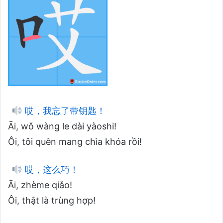
哎，我忘了带钥匙！
Āi, wǒ wàng le dài yàoshi!
Ôi, tôi quên mang chìa khóa rồi!
哎，这么巧！
Āi, zhème qiǎo!
Ôi, thật là trùng hợp!