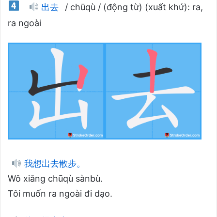
出去
/ chūqù / (động từ) (xuất khứ): ra,
ra ngoài
我想出去散步。
Wǒ xiǎng chūqù sànbù.
Tôi muốn ra ngoài đi dạo.