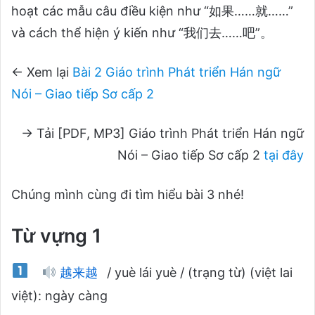
hoạt các mẫu câu điều kiện như “如果……就……”
và cách thể hiện ý kiến như “我们去……吧”。
← Xem lại
Bài 2 Giáo trình Phát triển Hán ngữ
Nói – Giao tiếp Sơ cấp 2
→ Tải [PDF, MP3] Giáo trình Phát triển Hán ngữ
Nói – Giao tiếp Sơ cấp 2
tại đây
Chúng mình cùng đi tìm hiểu bài 3 nhé!
Từ vựng 1
越来越
/ yuè lái yuè / (trạng từ) (việt lai
việt): ngày càng