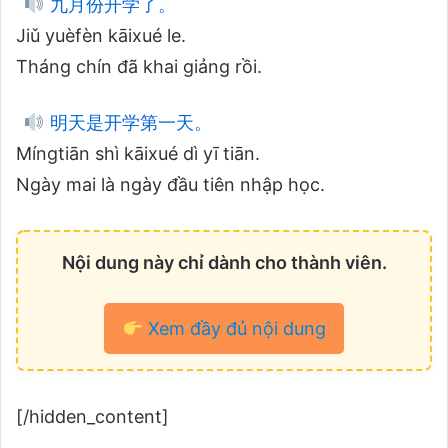
九月份开学了。
Jiǔ yuèfèn kāixué le.
Tháng chín đã khai giảng rồi.
明天是开学第一天。
Míngtiān shì kāixué dì yī tiān.
Ngày mai là ngày đầu tiên nhập học.
Nội dung này chỉ dành cho thành viên.
Xem đầy đủ nội dung
[/hidden_content]