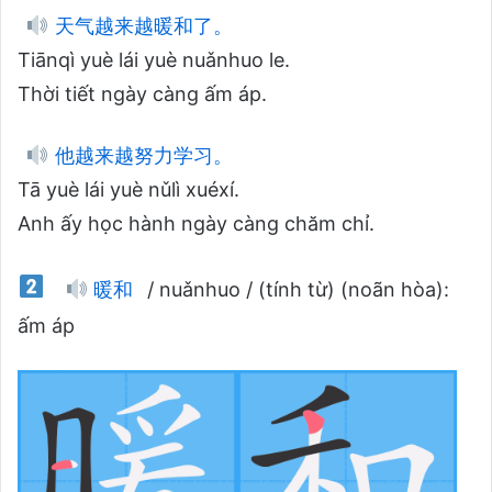
天气越来越暖和了。
Tiānqì yuè lái yuè nuǎnhuo le.
Thời tiết ngày càng ấm áp.
他越来越努力学习。
Tā yuè lái yuè nǔlì xuéxí.
Anh ấy học hành ngày càng chăm chỉ.
暖和
/ nuǎnhuo / (tính từ) (noãn hòa):
ấm áp