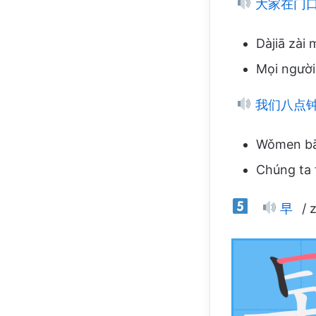
大家在门
Dàjiā zài 
Mọi người
我们八点
Wǒmen bā 
Chúng ta 
早
/ z