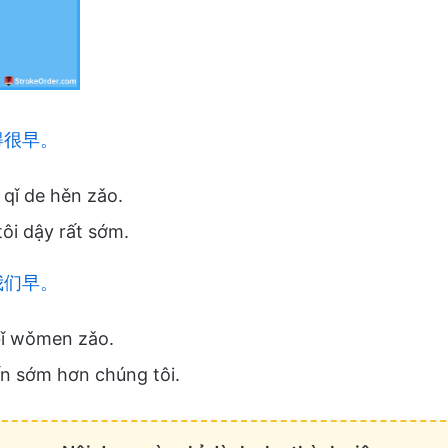
得很早。
 qǐ de hěn zǎo.
ôi dậy rất sớm.
我们早。
 bǐ wǒmen zǎo.
n sớm hơn chúng tôi.