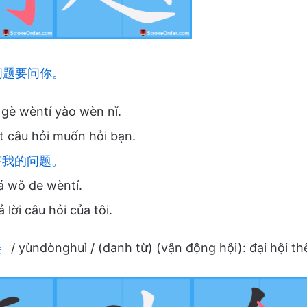
问题要问你。
 gè wèntí yào wèn nǐ.
t câu hỏi muốn hỏi bạn.
我的问题。
á wǒ de wèntí.
ả lời câu hỏi của tôi.
会
/ yùndònghuì / (danh từ) (vận động hội): đại hội th