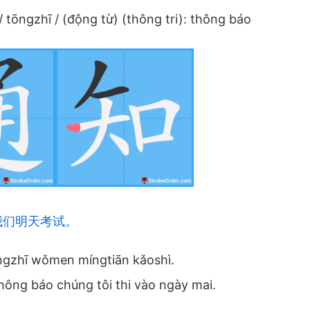
/ tōngzhī / (động từ) (thông tri): thông báo
我们明天考试。
ngzhī wǒmen míngtiān kǎoshì.
hông báo chúng tôi thi vào ngày mai.