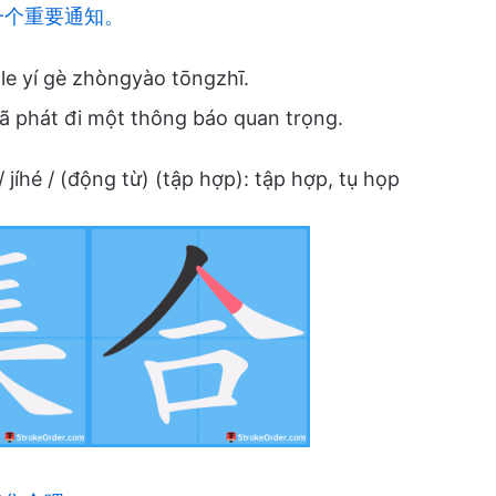
一个重要通知。
 le yí gè zhòngyào tōngzhī.
ã phát đi một thông báo quan trọng.
/ jíhé / (động từ) (tập hợp): tập hợp, tụ họp