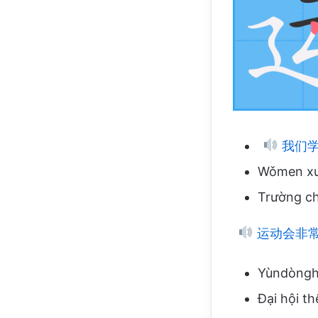
我们学
Wǒmen xué
Trường ch
运动会非
Yùndònghu
Đại hội th