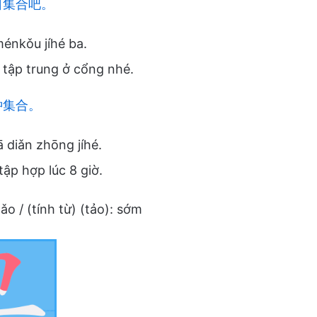
口集合吧。
ménkǒu jíhé ba.
 tập trung ở cổng nhé.
钟集合。
diǎn zhōng jíhé.
tập hợp lúc 8 giờ.
ǎo / (tính từ) (tảo): sớm