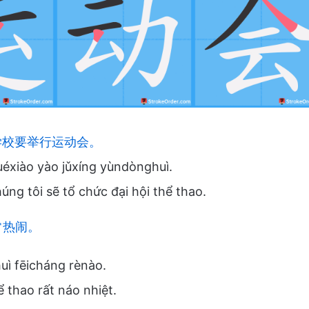
校要举行运动会。
xiào yào jǔxíng yùndònghuì.
úng tôi sẽ tổ chức đại hội thể thao.
常热闹。
ì fēicháng rènào.
ể thao rất náo nhiệt.