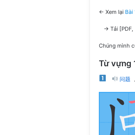
← Xem lại
Bài
→ Tải [PDF, 
Chúng mình cù
Từ vựng 
问题