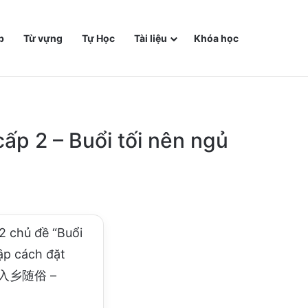
p
Từ vựng
Tự Học
Tài liệu
Khóa học
cấp 2 – Buổi tối nên ngủ
 2 chủ đề “Buổi
ập cách đặt
ng “入乡随俗 –