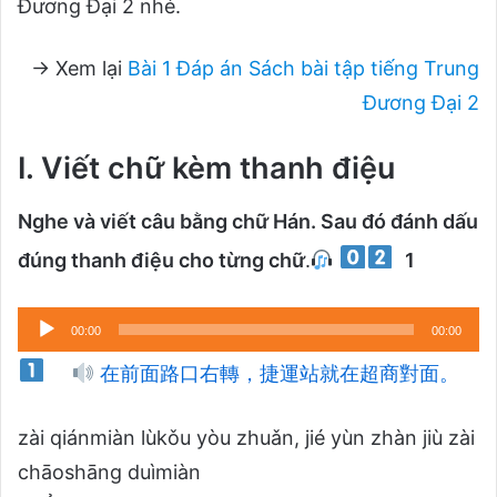
Đương Đại 2 nhé.
→ Xem lại
Bài 1 Đáp án Sách bài tập tiếng Trung
Đương Đại 2
I. Viết chữ kèm thanh điệu
Nghe và viết câu bằng chữ Hán. Sau đó đánh dấu
đúng thanh điệu cho từng chữ
.
1
Trình
00:00
00:00
phát
在前面路口右轉，捷運站就在超商對面。
âm
thanh
zài qiánmiàn lùkǒu yòu zhuǎn, jié yùn zhàn jiù zài
chāoshāng duìmiàn