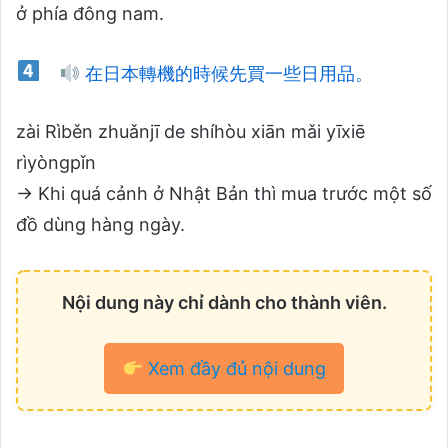
ở phía đông nam.
在日本轉機的時候先買一些日用品。
zài Rìběn zhuǎnjī de shíhòu xiān mǎi yīxiē
rìyòngpǐn
→ Khi quá cảnh ở Nhật Bản thì mua trước một số
đồ dùng hàng ngày.
Nội dung này chỉ dành cho thành viên.
Xem đầy đủ nội dung