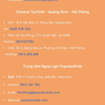
Chinese Tp.HCM – Quảng Ninh – Hải Phòng
CN1: Tổ 8 Yết Kiêu 5, Hồng Gai, Quảng Ninh
Tel:
0348 528 328
CN2: Lê Thị Hồng, P.17, Q.Gò Vấp, Tp.HCM
Hotline:
0912347782
CN3: Số 9, Đặng Ma La, Phường Lê Chân, Hải Phòng
- Hotline:
0914.299.466
Trung tâm Ngoại ngữ PopodooKids
ADD:
TDP 11 Thịnh Long, Hải Hậu, Nam Định
Hotline:
0912 347 782
Email:
thinhlong@popodookids.com
Website:
popodookids.com