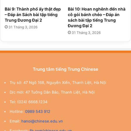
Bài 9: Thành phố ấy thật đẹp
Bài 10: Hoan nghênh đến nhà
– Đáp án Sách bài tập tiếng
cô gói bánh chẻo – Đáp án
Trung Đương Đại 2
sách bài tập tiếng Trung
Đương Đại 2
31 Tháng 3, 2026
31 Tháng 3, 2026
Trung tâm tiếng Trung Chinese
Trụ sở: 47 Ngõ 168, Nguyễn Xiển, Thanh Liệt, Hà Nội
D/c mới: 47 Tưởng Dân Bảo, Thanh Liệt, Hà Nội
Tel: (024) 6668.1234
Hotline:
0989 543 912
Email:
hanoi@chinese.edu.vn
Facebook:
fb.com/chinese.edu.vn