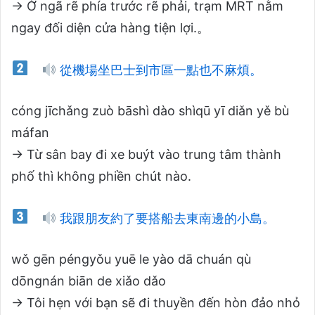
→ Ở ngã rẽ phía trước rẽ phải, trạm MRT nằm
ngay đối diện cửa hàng tiện lợi.。
從機場坐巴士到市區一點也不麻煩。
cóng jīchǎng zuò bāshì dào shìqū yī diǎn yě bù
máfan
→ Từ sân bay đi xe buýt vào trung tâm thành
phố thì không phiền chút nào.
我跟朋友約了要搭船去東南邊的小島。
wǒ gēn péngyǒu yuē le yào dā chuán qù
dōngnán biān de xiǎo dǎo
→ Tôi hẹn với bạn sẽ đi thuyền đến hòn đảo nhỏ