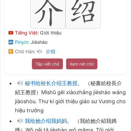
Tiếng Việt:
Giới thiệu
Pinyin:
Jièshào
Chữ Hán:
介绍
Tập viết chữ
Xem nét chữ
秘书给校长介绍王教授。
（秘書給校長介
紹王教授）Mìshū gěi xiàozhǎng jièshào wáng
jiàoshòu. Thư kí giới thiệu giáo sư Vương cho
hiệu trưởng
我给她介绍我妈妈。
（我給她介紹我媽
媽）Wǒ gěi tā jièshào wǒ māma. Tôi giới