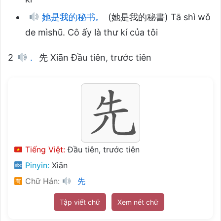
她是我的秘书。
(她是我的秘書) Tā shì wǒ
de mìshū. Cô ấy là thư kí của tôi
2
.
先 Xiān Đầu tiên, trước tiên
Tiếng Việt:
Đầu tiên, trước tiên
Pinyin:
Xiān
Chữ Hán:
先
Tập viết chữ
Xem nét chữ