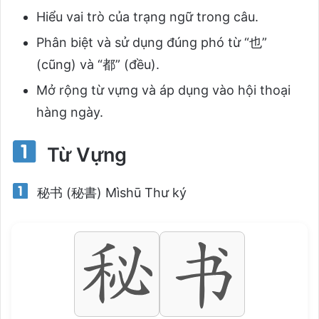
Hiểu vai trò của trạng ngữ trong câu.
Phân biệt và sử dụng đúng phó từ “也”
(cũng) và “都” (đều).
Mở rộng từ vựng và áp dụng vào hội thoại
hàng ngày.
Từ Vựng
秘书 (秘書) Mìshū Thư ký