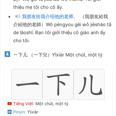
thiệu mẹ tôi cho cô ấy.
我朋友给我介绍他的老师。
（我朋友給我
介紹他的老師）Wǒ péngyou gěi wǒ jièshào tā
de lǎoshī. Bạn tôi giới thiệu cô giáo anh ấy
cho tôi.
一下儿 （一下兒）Yīxiàr Một chút, một tý
Tiếng Việt:
Một chút, một tý
Pinyin:
Yīxiàr