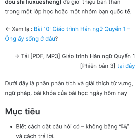
dōu shì liúxuéshēng)
để giới thiệu bản thân
trong một lớp học hoặc một nhóm bạn quốc tế.
← Xem lại:
Bài 10: Giáo trình Hán ngữ Quyển 1 –
Ông ấy sống ở đâu
?
→ Tải [PDF, MP3] Giáo trình Hán ngữ Quyển 1
[Phiên bản 3]
tại đây
Dưới đây là phần phân tích và giải thích từ vựng,
ngữ pháp, bài khóa của bài học ngày hôm nay
Mục tiêu
Biết cách đặt câu hỏi có – không bằng “吗”
và cách trả lời.