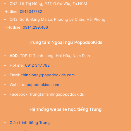
CN2: Lê Thị Hồng, P.17, Q.Gò Vấp, Tp.HCM
Hotline:
0912347782
CN3: Số 9, Đặng Ma La, Phường Lê Chân, Hải Phòng
- Hotline:
0914.299.466
Trung tâm Ngoại ngữ PopodooKids
ADD:
TDP 11 Thịnh Long, Hải Hậu, Nam Định
Hotline:
0912 347 782
Email:
thinhlong@popodookids.com
Website:
popodookids.com
Facebook: trungtamanhngupopodookids
Hệ thống website học tiếng Trung
Giáo trình tiếng Trung