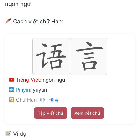
ngôn ngữ
Cách viết chữ Hán:
Tiếng Việt:
ngôn ngữ
Pinyin:
yǔyán
Chữ Hán:
语言
Tập viết chữ
Xem nét chữ
Ví dụ: