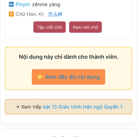
Pinyin:
zěnme yàng
Chữ Hán:
怎么样
Tập viết chữ
Xem nét chữ
Nội dung này chỉ dành cho thành viên.
Xem đầy đủ nội dung
→ Xem tiếp
bài 13 Giáo trình Hán ngữ Quyển 1