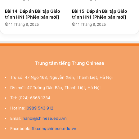
Bài 14: Đáp án Bài tập Giáo
Bài 15: Đáp án Bài tập Giáo
trình HN1 [Phiên bản mới]
trình HN1 [Phiên bản mới]
11 Tháng 8, 2025
11 Tháng 8, 2025
Trung tâm tiếng Trung Chinese
Trụ sở: 47 Ngõ 168, Nguyễn Xiển, Thanh Liệt, Hà Nội
D/c mới: 47 Tưởng Dân Bảo, Thanh Liệt, Hà Nội
Tel: (024) 6668.1234
Hotline:
0989 543 912
Email:
hanoi@chinese.edu.vn
Facebook:
fb.com/chinese.edu.vn