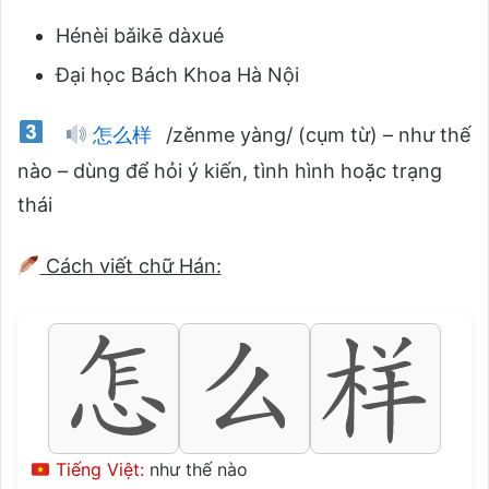
Hénèi bǎikē dàxué
Đại học Bách Khoa Hà Nội
怎么样
/zěnme yàng/ (cụm từ) – như thế
nào – dùng để hỏi ý kiến, tình hình hoặc trạng
thái
Cách viết chữ Hán:
Tiếng Việt:
như thế nào