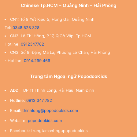
Chinese Tp.HCM – Quảng Ninh – Hải Phòng
CN1: Tổ 8 Yết Kiêu 5, Hồng Gai, Quảng Ninh
Tel:
0348 528 328
CN2: Lê Thị Hồng, P.17, Q.Gò Vấp, Tp.HCM
Hotline:
0912347782
CN3: Số 9, Đặng Ma La, Phường Lê Chân, Hải Phòng
- Hotline:
0914.299.466
Trung tâm Ngoại ngữ PopodooKids
ADD:
TDP 11 Thịnh Long, Hải Hậu, Nam Định
Hotline:
0912 347 782
Email:
thinhlong@popodookids.com
Website:
popodookids.com
Facebook: trungtamanhngupopodookids