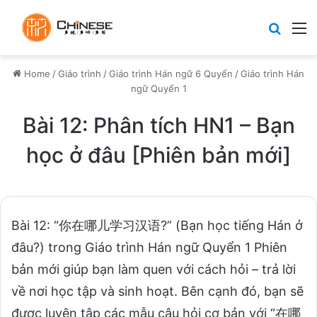
Search
M
Home
/
Giáo trình
/
Giáo trình Hán ngữ 6 Quyển
/
Giáo trình Hán
ngữ Quyển 1
Bài 12: Phân tích HN1 – Bạn
học ở đâu [Phiên bản mới]
Bài 12: “你在哪儿学习汉语?” (Bạn học tiếng Hán ở
đâu?) trong Giáo trình Hán ngữ Quyển 1 Phiên
bản mới giúp bạn làm quen với cách hỏi – trả lời
về nơi học tập và sinh hoạt. Bên cạnh đó, bạn sẽ
được luyện tập các mẫu câu hỏi cơ bản với “在哪