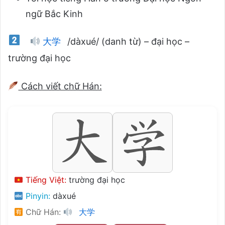
ngữ Bắc Kinh
大学
/dàxué/ (danh từ) – đại học –
trường đại học
Cách viết chữ Hán:
Tiếng Việt:
trường đại học
Pinyin:
dàxué
Chữ Hán:
大学