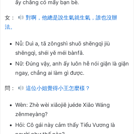
ấy chẳng có mấy bạn bè.
女：
對啊，他總是說生氣就生氣，誰也沒辦
法。
Nǚ: Duì a, tā zǒngshì shuō shēngqì jiù
shēngqì, shéi yě méi bànfǎ.
Nữ: Đúng vậy, anh ấy luôn hễ nói giận là giận
ngay, chẳng ai làm gì được.
問：
這位小姐覺得小王怎麼樣？
Wèn: Zhè wèi xiǎojiě juéde Xiǎo Wáng
zěnmeyàng?
Hỏi: Cô gái này cảm thấy Tiểu Vương là