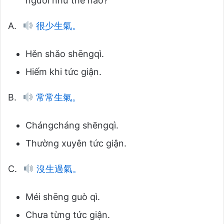
người như thế nào?
A.
很少生氣。
Hěn shǎo shēngqì.
Hiếm khi tức giận.
B.
常常生氣。
Chángcháng shēngqì.
Thường xuyên tức giận.
C.
沒生過氣。
Méi shēng guò qì.
Chưa từng tức giận.