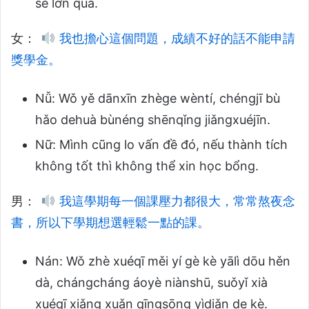
sẽ lớn quá.
女：
我也擔心這個問題，成績不好的話不能申請
獎學金。
Nǚ: Wǒ yě dānxīn zhège wèntí, chéngjī bù
hǎo dehuà bùnéng shēnqǐng jiǎngxuéjīn.
Nữ: Mình cũng lo vấn đề đó, nếu thành tích
không tốt thì không thể xin học bổng.
男：
我這學期每一個課壓力都很大，常常熬夜念
書，所以下學期想選輕鬆一點的課。
Nán: Wǒ zhè xuéqī měi yí gè kè yālì dōu hěn
dà, chángcháng áoyè niànshū, suǒyǐ xià
xuéqī xiǎng xuǎn qīngsōng yìdiǎn de kè.