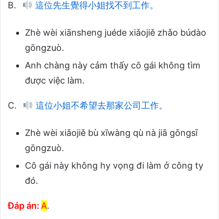
B.
這位先生覺得小姐找不到工作。
Zhè wèi xiānsheng juéde xiǎojiě zhǎo búdào
gōngzuò.
Anh chàng này cảm thấy cô gái không tìm
được việc làm.
C.
這位小姐不希望去那家公司工作。
Zhè wèi xiǎojiě bù xīwàng qù nà jiā gōngsī
gōngzuò.
Cô gái này không hy vọng đi làm ở công ty
đó.
Đáp án:
A
.