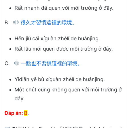
Rất nhanh đã quen với môi trường ở đây.
B.
很久才習慣這裡的環境。
Hěn jiǔ cái xíguàn zhèlǐ de huánjìng.
Rất lâu mới quen được môi trường ở đây.
C.
一點也不習慣這裡的環境。
Yìdiǎn yě bù xíguàn zhèlǐ de huánjìng.
Một chút cũng không quen với môi trường ở
đây.
Đáp án:
B
.