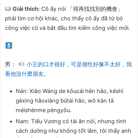
Giải thích:
Cô ấy nói 「得再找找別的機會」
phải tìm cơ hội khác, cho thấy cô ấy đã từ bỏ
công việc cũ và bắt đầu tìm kiếm công việc mới.
男：
小王的口才很好，可是個性好像不太好，我
看他沒什麼朋友。
Nán: Xiǎo Wáng de kǒucái hěn hǎo, kěshì
gèxìng hǎoxiàng bútài hǎo, wǒ kàn tā
méishénme péngyǒu.
Nam: Tiểu Vương có tài ăn nói, nhưng tính
cách dường như không tốt lắm, tôi thấy anh