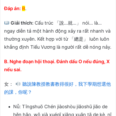
Đáp án:
B
.
Giải thích:
Cấu trúc 「說…就…」 nói… là…
ngay diễn tả một hành động xảy ra rất nhanh và
thường xuyên. Kết hợp với từ 「總是」 luôn luôn
khẳng định Tiểu Vương là người rất dễ nóng nảy.
B. Nghe đoạn hội thoại. Đánh dấu O nếu đúng, X
nếu sai.
女：
聽說陳教授教書教得很好，我下學期想選他
的課，你呢？
Nǚ: Tīngshuō Chén jiàoshòu jiāoshū jiāo de
hěn hǎo, wǒ xià xuéqī xiǎng xuǎn tā de kè, nǐ