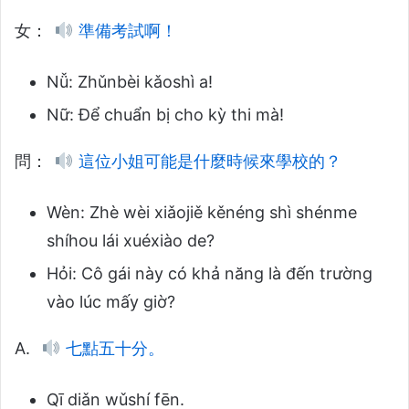
女：
準備考試啊！
Nǚ: Zhǔnbèi kǎoshì a!
Nữ: Để chuẩn bị cho kỳ thi mà!
問：
這位小姐可能是什麼時候來學校的？
Wèn: Zhè wèi xiǎojiě kěnéng shì shénme
shíhou lái xuéxiào de?
Hỏi: Cô gái này có khả năng là đến trường
vào lúc mấy giờ?
A.
七點五十分。
Qī diǎn wǔshí fēn.