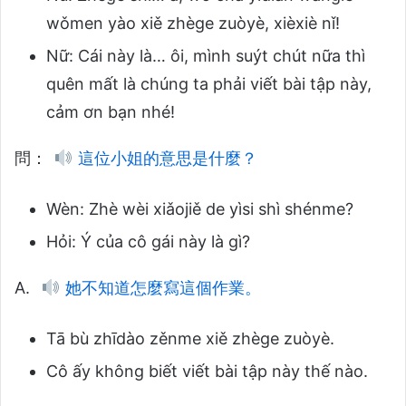
wǒmen yào xiě zhège zuòyè, xièxiè nǐ!
Nữ: Cái này là… ôi, mình suýt chút nữa thì
quên mất là chúng ta phải viết bài tập này,
cảm ơn bạn nhé!
問：
這位小姐的意思是什麼？
Wèn: Zhè wèi xiǎojiě de yìsi shì shénme?
Hỏi: Ý của cô gái này là gì?
A.
她不知道怎麼寫這個作業。
Tā bù zhīdào zěnme xiě zhège zuòyè.
Cô ấy không biết viết bài tập này thế nào.