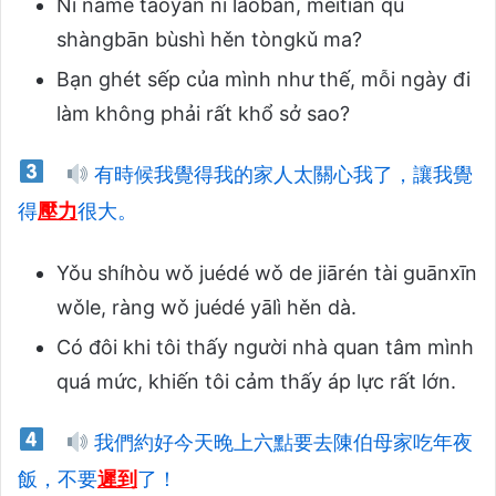
Nǐ nàme tǎoyàn nǐ lǎobǎn, měitiān qù
shàngbān bùshì hěn tòngkǔ ma?
Bạn ghét sếp của mình như thế, mỗi ngày đi
làm không phải rất khổ sở sao?
有時候我覺得我的家人太關心我了，讓我覺
得
壓力
很大。
Yǒu shíhòu wǒ juédé wǒ de jiārén tài guānxīn
wǒle, ràng wǒ juédé yālì hěn dà.
Có đôi khi tôi thấy người nhà quan tâm mình
quá mức, khiến tôi cảm thấy áp lực rất lớn.
我們約好今天晚上六點要去陳伯母家吃年夜
飯，不要
遲到
了！