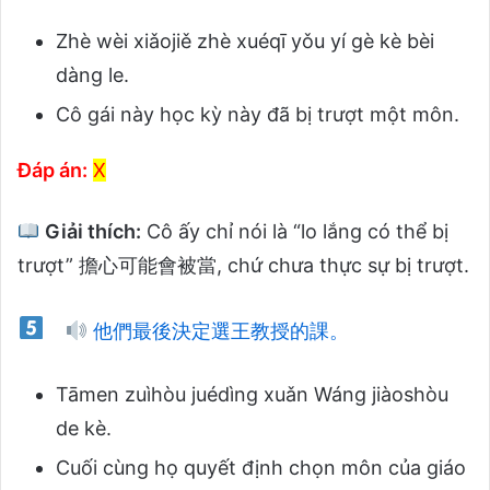
Zhè wèi xiǎojiě zhè xuéqī yǒu yí gè kè bèi
dàng le.
Cô gái này học kỳ này đã bị trượt một môn.
Đáp án:
X
Giải thích:
Cô ấy chỉ nói là “lo lắng có thể bị
trượt” 擔心可能會被當, chứ chưa thực sự bị trượt.
他們最後決定選王教授的課。
Tāmen zuìhòu juédìng xuǎn Wáng jiàoshòu
de kè.
Cuối cùng họ quyết định chọn môn của giáo