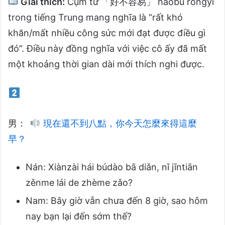
Giải thích:
Cụm từ 「好不容易」 hǎobù róngyì
trong tiếng Trung mang nghĩa là “rất khó
khăn/mất nhiều công sức mới đạt được điều gì
đó”. Điều này đồng nghĩa với việc cô ấy đã mất
một khoảng thời gian dài mới thích nghi được.
男：
現在還不到八點，你今天怎麼來得這麼
早？
Nán: Xiànzài hái búdào bā diǎn, nǐ jīntiān
zěnme lái de zhème zǎo?
Nam: Bây giờ vẫn chưa đến 8 giờ, sao hôm
nay bạn lại đến sớm thế?