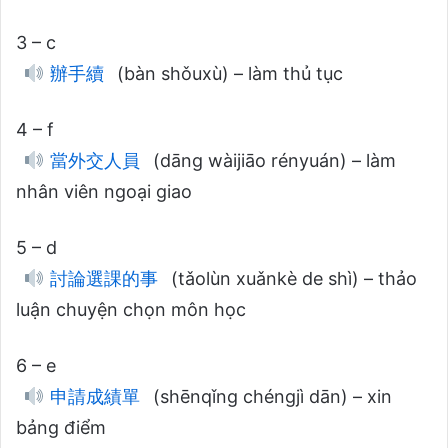
3 – c
辦手續
(bàn shǒuxù) – làm thủ tục
4 – f
當外交人員
(dāng wàijiāo rényuán) – làm
nhân viên ngoại giao
5 – d
討論選課的事
(tǎolùn xuǎnkè de shì) – thảo
luận chuyện chọn môn học
6 – e
申請成績單
(shēnqǐng chéngjì dān) – xin
bảng điểm