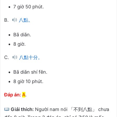
7 giờ 50 phút.
B.
八點。
Bā diǎn.
8 giờ.
C.
八點十分。
Bā diǎn shí fēn.
8 giờ 10 phút.
Đáp án:
A
.
Giải thích:
Người nam nói 「不到八點」 chưa