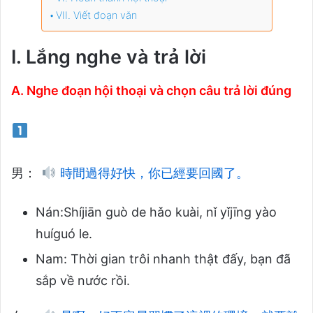
VII. Viết đoạn văn
I. Lắng nghe và trả lời
A. Nghe đoạn hội thoại và chọn câu trả lời đúng
男：
時間過得好快，你已經要回國了。
Nán:Shíjiān guò de hǎo kuài, nǐ yǐjīng yào
huíguó le.
Nam: Thời gian trôi nhanh thật đấy, bạn đã
sắp về nước rồi.