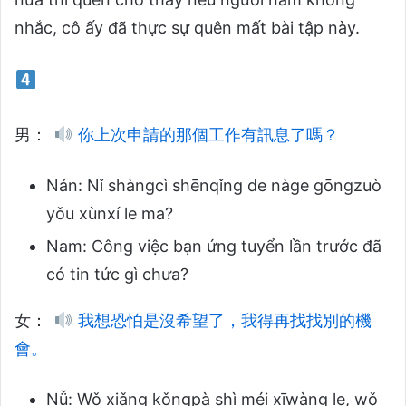
nhắc, cô ấy đã thực sự quên mất bài tập này.
男：
你上次申請的那個工作有訊息了嗎？
Nán: Nǐ shàngcì shēnqǐng de nàge gōngzuò
yǒu xùnxí le ma?
Nam: Công việc bạn ứng tuyển lần trước đã
có tin tức gì chưa?
女：
我想恐怕是沒希望了，我得再找找別的機
會。
Nǚ: Wǒ xiǎng kǒngpà shì méi xīwàng le, wǒ