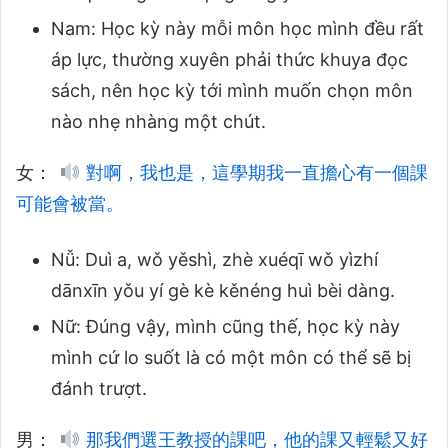
Nam: Học kỳ này mỗi môn học mình đều rất
áp lực, thường xuyên phải thức khuya đọc
sách, nên học kỳ tới mình muốn chọn môn
nào nhẹ nhàng một chút.
女：
對啊，我也是，這學期我一直擔心有一個課
可能會被當。
Nǚ: Duì a, wǒ yěshì, zhè xuéqī wǒ yìzhí
dānxīn yǒu yí gè kè kěnéng huì bèi dàng.
Nữ: Đúng vậy, mình cũng thế, học kỳ này
mình cứ lo suốt là có một môn có thể sẽ bị
đánh trượt.
男：
那我們選王教授的課吧，他的課又輕鬆又好