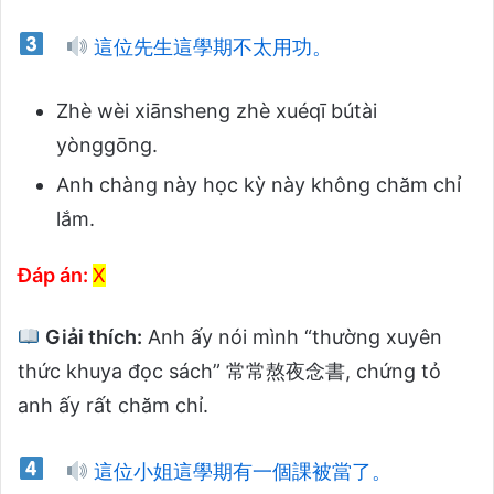
這位先生這學期不太用功。
Zhè wèi xiānsheng zhè xuéqī bútài
yònggōng.
Anh chàng này học kỳ này không chăm chỉ
lắm.
Đáp án:
X
Giải thích:
Anh ấy nói mình “thường xuyên
thức khuya đọc sách” 常常熬夜念書, chứng tỏ
anh ấy rất chăm chỉ.
這位小姐這學期有一個課被當了。