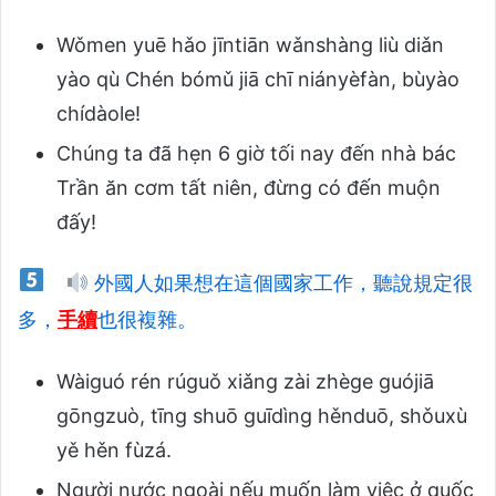
Wǒmen yuē hǎo jīntiān wǎnshàng liù diǎn
yào qù Chén bómǔ jiā chī niányèfàn, bùyào
chídàole!
Chúng ta đã hẹn 6 giờ tối nay đến nhà bác
Trần ăn cơm tất niên, đừng có đến muộn
đấy!
外國人如果想在這個國家工作，聽說規定很
多，
手續
也很複雜。
Wàiguó rén rúguǒ xiǎng zài zhège guójiā
gōngzuò, tīng shuō guīdìng hěnduō, shǒuxù
yě hěn fùzá.
Người nước ngoài nếu muốn làm việc ở quốc