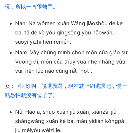
玩，所以一直很熱門。
Nán: Nà wǒmen xuǎn Wáng jiàoshòu de kè
ba, tā de kè yòu qīngsōng yòu hǎowán,
suǒyǐ yìzhí hěn rèmén.
Nam: Vậy chúng mình chọn môn của giáo sư
Vương đi, môn của thầy vừa nhẹ nhàng vừa
vui, nên lúc nào cũng rất “hot”.
女：
好啊，說選就選，現在就上網選課吧，慢一
點恐怕就沒有位子了。
Nǚ: Hǎo a, shuō xuǎn jiù xuǎn, xiànzài jiù
shàngwǎng xuǎn kè ba, màn yìdiǎn kǒngpà
jiù méiyǒu wèizi le.