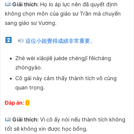
Giải thích:
Họ lo áp lực nên đã quyết định
không chọn môn của giáo sư Trần mà chuyển
sang giáo sư Vương.
這位小姐覺得成績非常重要。
Zhè wèi xiǎojiě juéde chéngjī fēicháng
zhòngyào.
Cô gái này cảm thấy thành tích vô cùng
quan trọng.
Đáp án:
O
Giải thích:
Vì cô ấy nói nếu thành tích không
tốt sẽ không xin được học bổng.