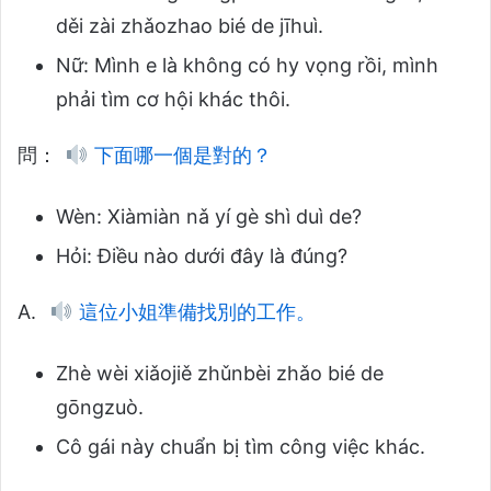
děi zài zhǎozhao bié de jīhuì.
Nữ: Mình e là không có hy vọng rồi, mình
phải tìm cơ hội khác thôi.
問：
下面哪一個是對的？
Wèn: Xiàmiàn nǎ yí gè shì duì de?
Hỏi: Điều nào dưới đây là đúng?
A.
這位小姐準備找別的工作。
Zhè wèi xiǎojiě zhǔnbèi zhǎo bié de
gōngzuò.
Cô gái này chuẩn bị tìm công việc khác.