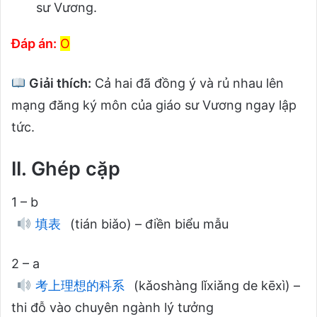
sư Vương.
Đáp án:
O
Giải thích:
Cả hai đã đồng ý và rủ nhau lên
mạng đăng ký môn của giáo sư Vương ngay lập
tức.
II. Ghép cặp
1 – b
填表
(tián biǎo) – điền biểu mẫu
2 – a
考上理想的科系
(kǎoshàng lǐxiǎng de kēxì) –
thi đỗ vào chuyên ngành lý tưởng