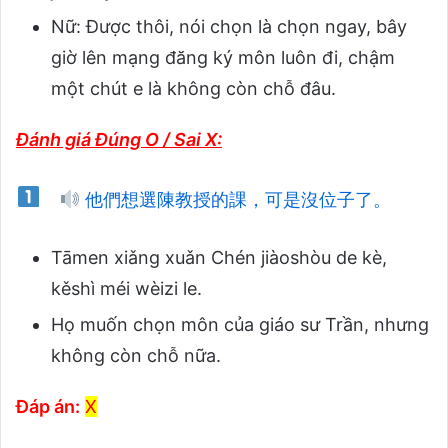
Nữ: Được thôi, nói chọn là chọn ngay, bây
giờ lên mạng đăng ký môn luôn đi, chậm
một chút e là không còn chỗ đâu.
Đánh giá Đúng O / Sai X:
他們想選陳教授的課，可是沒位子了。
Tāmen xiǎng xuǎn Chén jiàoshòu de kè,
kěshì méi wèizi le.
Họ muốn chọn môn của giáo sư Trần, nhưng
không còn chỗ nữa.
Đáp án:
X