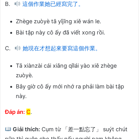
B.
這個作業她已經寫完了。
Zhège zuòyè tā yǐjīng xiě wán le.
Bài tập này cô ấy đã viết xong rồi.
C.
她現在才想起來要寫這個作業。
Tā xiànzài cái xiǎng qǐlái yào xiě zhège
zuòyè.
Bây giờ cô ấy mới nhớ ra phải làm bài tập
này.
Đáp án:
C
.
Giải thích:
Cụm từ 「差一點忘了」 suýt chút
nữa thì quên cho thấy nếu người nam không