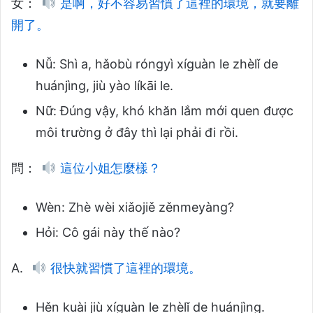
女：
是啊，好不容易習慣了這裡的環境，就要離
開了。
Nǚ: Shì a, hǎobù róngyì xíguàn le zhèlǐ de
huánjìng, jiù yào líkāi le.
Nữ: Đúng vậy, khó khăn lắm mới quen được
môi trường ở đây thì lại phải đi rồi.
問：
這位小姐怎麼樣？
Wèn: Zhè wèi xiǎojiě zěnmeyàng?
Hỏi: Cô gái này thế nào?
A.
很快就習慣了這裡的環境。
Hěn kuài jiù xíguàn le zhèlǐ de huánjìng.