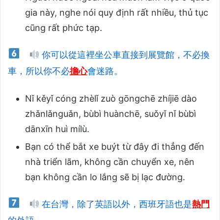
gia này, nghe nói quy định rất nhiều, thủ tục
cũng rất phức tạp.
你可以從這裡坐公車直接到展覽館，不必換
車，所以你不必
擔心
會迷路。
Nǐ kěyǐ cóng zhèlǐ zuò gōngchē zhíjiē dào
zhǎnlǎnguǎn, bùbì huànchē, suǒyǐ nǐ bùbì
dānxīn huì mílù.
Bạn có thể bắt xe buýt từ đây đi thẳng đến
nhà triển lãm, không cần chuyển xe, nên
bạn không cần lo lắng sẽ bị lạc đường.
在台灣，除了英語以外，西班牙語也是
熱門