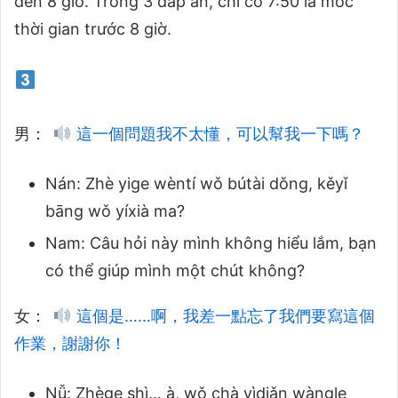
đến 8 giờ. Trong 3 đáp án, chỉ có 7:50 là mốc
thời gian trước 8 giờ.
男：
這一個問題我不太懂，可以幫我一下嗎？
Nán: Zhè yige wèntí wǒ bútài dǒng, kěyǐ
bāng wǒ yíxià ma?
Nam: Câu hỏi này mình không hiểu lắm, bạn
có thể giúp mình một chút không?
女：
這個是……啊，我差一點忘了我們要寫這個
作業，謝謝你！
Nǚ: Zhège shì… à, wǒ chà yìdiǎn wàngle