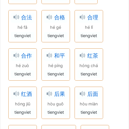
合法
合格
合理
hé fǎ
hé gé
hé lǐ
tiengviet
tiengviet
tiengviet
合作
和平
红茶
hé zuò
hé píng
hóng chá
tiengviet
tiengviet
tiengviet
红酒
后果
后面
hóng jiǔ
hòu guǒ
hòu miàn
tiengviet
tiengviet
tiengviet