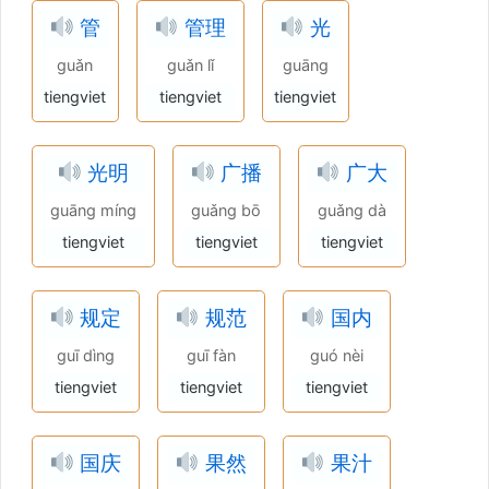
管
管理
光
guǎn
guǎn lǐ
guāng
tiengviet
tiengviet
tiengviet
光明
广播
广大
guāng míng
guǎng bō
guǎng dà
tiengviet
tiengviet
tiengviet
规定
规范
国内
guī dìng
guī fàn
guó nèi
tiengviet
tiengviet
tiengviet
国庆
果然
果汁