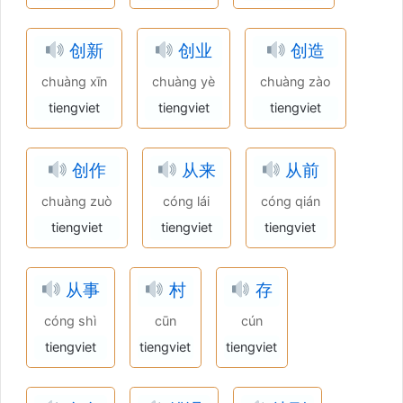
创新
创业
创造
chuàng xīn
chuàng yè
chuàng zào
tiengviet
tiengviet
tiengviet
创作
从来
从前
chuàng zuò
cóng lái
cóng qián
tiengviet
tiengviet
tiengviet
从事
村
存
cóng shì
cūn
cún
tiengviet
tiengviet
tiengviet