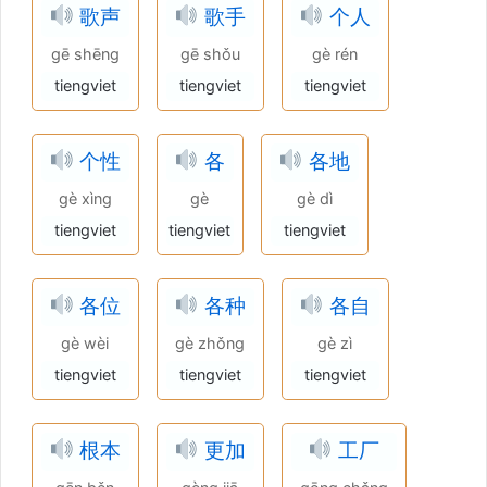
歌声
歌手
个人
gē shēng
gē shǒu
gè rén
tiengviet
tiengviet
tiengviet
个性
各
各地
gè xìng
gè
gè dì
tiengviet
tiengviet
tiengviet
各位
各种
各自
gè wèi
gè zhǒng
gè zì
tiengviet
tiengviet
tiengviet
根本
更加
工厂