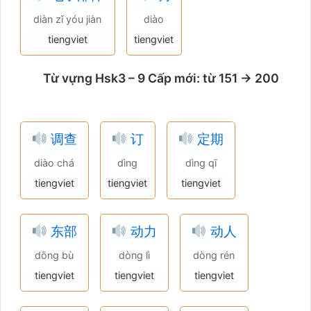
diàn zǐ yóu jiàn
diào
tiengviet
tiengviet
Từ vựng Hsk3 – 9 Cấp mới: từ 151 → 200
调查
订
定期
diào chá
dìng
dìng qī
tiengviet
tiengviet
tiengviet
东部
动力
动人
dōng bù
dòng lì
dòng rén
tiengviet
tiengviet
tiengviet