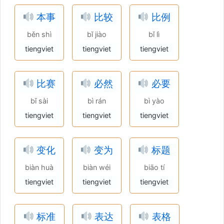
本事
比较
比例
běn shì
bǐ jiào
bǐ lì
tiengviet
tiengviet
tiengviet
比赛
必然
必要
bǐ sài
bì rán
bì yào
tiengviet
tiengviet
tiengviet
变化
变为
标题
biàn huà
biàn wéi
biāo tí
tiengviet
tiengviet
tiengviet
标准
表达
表格