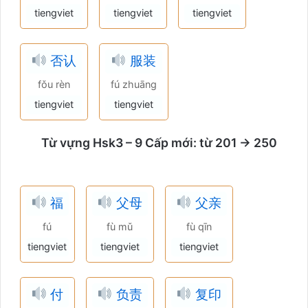
tiengviet
tiengviet
tiengviet
否认
服装
fǒu rèn
fú zhuāng
tiengviet
tiengviet
Từ vựng Hsk3 – 9 Cấp mới: từ 201 → 250
福
父母
父亲
fú
fù mǔ
fù qīn
tiengviet
tiengviet
tiengviet
付
负责
复印