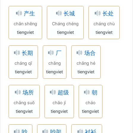
产生
长城
长处
chǎn shēng
Cháng chéng
cháng chù
tiengviet
tiengviet
tiengviet
长期
厂
场合
cháng qī
chǎng
chǎng hé
tiengviet
tiengviet
tiengviet
场所
超级
朝
chǎng suǒ
chāo jí
cháo
tiengviet
tiengviet
tiengviet
吵
吵架
衬衫