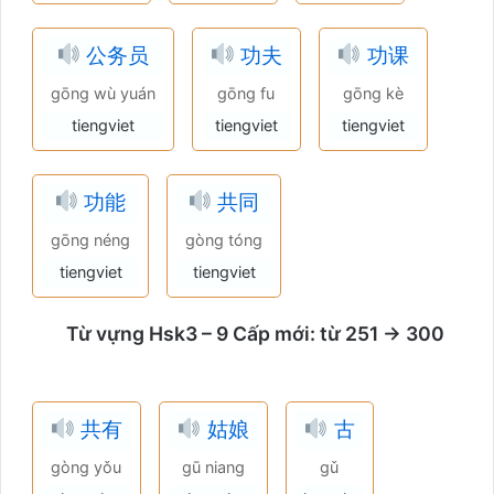
公务员
功夫
功课
gōng wù yuán
gōng fu
gōng kè
tiengviet
tiengviet
tiengviet
功能
共同
gōng néng
gòng tóng
tiengviet
tiengviet
Từ vựng Hsk3 – 9 Cấp mới: từ 251 → 300
共有
姑娘
古
gòng yǒu
gū niang
gǔ