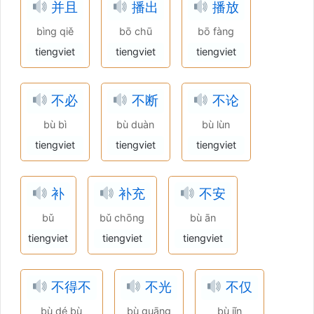
并且
播出
播放
bìng qiě
bō chū
bō fàng
tiengviet
tiengviet
tiengviet
不必
不断
不论
bù bì
bù duàn
bù lùn
tiengviet
tiengviet
tiengviet
补
补充
不安
bǔ
bǔ chōng
bù ān
tiengviet
tiengviet
tiengviet
不得不
不光
不仅
bù dé bù
bù guāng
bù jǐn