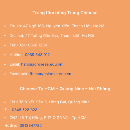
Trung tâm tiếng Trung Chinese
Trụ sở: 47 Ngõ 168, Nguyễn Xiển, Thanh Liệt, Hà Nội
D/c mới: 47 Tưởng Dân Bảo, Thanh Liệt, Hà Nội
Tel: (024) 6668.1234
Hotline:
0989 543 912
Email:
hanoi@chinese.edu.vn
Facebook:
fb.com/chinese.edu.vn
Chinese Tp.HCM – Quảng Ninh – Hải Phòng
CN1: Tổ 8 Yết Kiêu 5, Hồng Gai, Quảng Ninh
Tel:
0348 528 328
CN2: Lê Thị Hồng, P.17, Q.Gò Vấp, Tp.HCM
Hotline:
0912347782