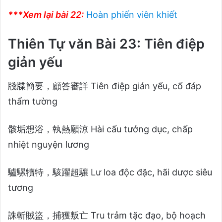
***Xem lại bài 22:
Hoàn phiến viên khiết
Thiên Tự văn Bài 23: Tiên điệp
giản yếu
牋牒簡要，顧答審詳 Tiên điệp giản yếu, cố đáp
thẩm tường
骸垢想浴，執熱願涼 Hài cấu tưởng dục, chấp
nhiệt nguyện lương
驢騾犢特，駭躍超驤 Lư loa độc đặc, hãi dược siêu
tương
誅斬賊盜，捕獲叛亡 Tru trảm tặc đạo, bộ hoạch