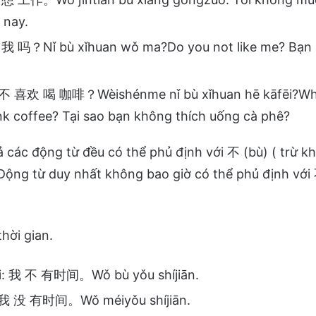
 nay.
 吗？Nǐ bù xǐhuan wǒ ma?Do you not like me? Bạn 
喜欢 喝 咖啡？Wèishénme nǐ bù xǐhuan hē kāfēi?Why
rink coffee? Tại sao bạn không thích uống cà phê?
ả các động từ đều có thể phủ định với 不 (bù) ( trừ kh
 Động từ duy nhất không bao giờ có thể phủ định với
hời gian.
i: 我 不 有时间。Wǒ bù yǒu shíjiān.
 我 没 有时间。Wǒ méiyǒu shíjiān.