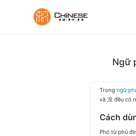
Ngữ 
Trong
ngữ ph
và 没 đều có n
Cách dùn
Phó từ phủ đị