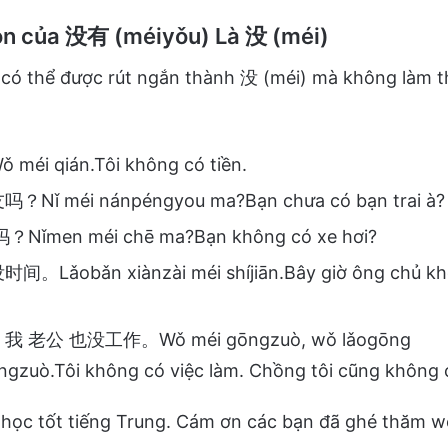
ọn của 没有 (méiyǒu) Là 没 (méi)
ó thể được rút ngắn thành 没 (méi) mà không làm th
éi qián.Tôi không có tiền.
ǐ méi nánpéngyou ma?Bạn chưa có bạn trai à?
ǐmen méi chē ma?Bạn không có xe hơi?
Lǎobǎn xiànzài méi shíjiān.Bây giờ ông chủ khô
老公 也没工作。Wǒ méi gōngzuò, wǒ lǎogōng
ngzuò.Tôi không có việc làm. Chồng tôi cũng không c
học tốt tiếng Trung. Cám ơn các bạn đã ghé thăm w