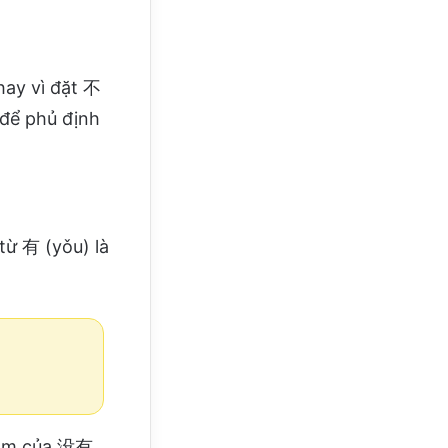
hay vì đặt 不
 để phủ định
từ 有 (yǒu) là
n âm của 没有