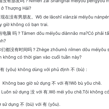
有朋友吗？Nǐmen zài Shànghǎi méiyǒu péngyou m
 ở Thượng Hải?
现在没有男朋友。Wǒ de lǎoshī xiànzài méiyǒu nánpéng
y giờ không có bạn trai.
 吗？Tāmen dōu méiyǒu diànnǎo ma?Có phải tất
nh?
没有时间吗？Zhège zhōumò nǐmen dōu méiyǒu shí
n không có thời gian vào cuối tuần này?
有 (yǒu) không dùng với phủ định 不 (bù) :
ông bao giờ sử dụng 不 với 有!Wǒ bù yǒu chē.
n sử dụng 没 với 有.Wǒ méi yǒu chē.Tôi không có 
 sử dụng 不 (bù) với 有 (yǒu).