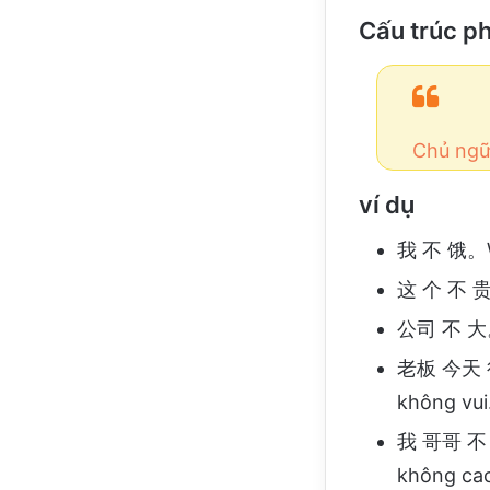
Cấu trúc ph
Chủ ngữ
ví dụ
我 不 饿。Wǒ
这 个 不 贵。
公司 不 大。G
老板 今天 很 
không vui
我 哥哥 不 高
không cao