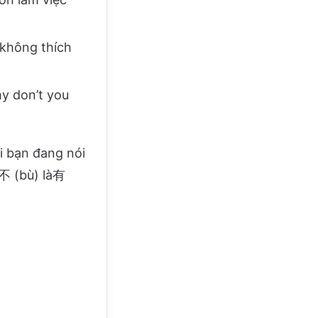
không thích
 don’t you
i bạn đang nói
 不 (bù) là有