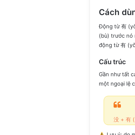
Cách dùn
Động từ 有 (yǒ
(bù) trước nó
động từ 有 (yǒ
Cấu trúc
Gần như tất c
một ngoại lệ 
没 + 有 (
Lưu ý:
do m