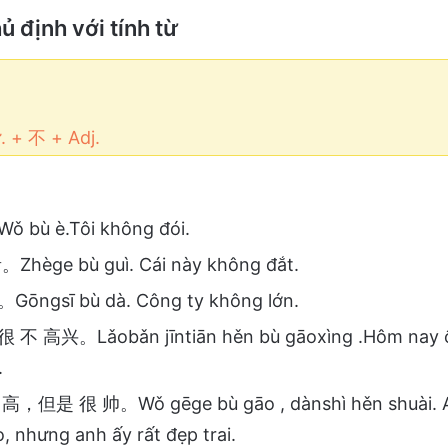
ủ định với tính từ
. + 不 + Adj.
 bù è.Tôi không đói.
Zhège bù guì. Cái này không đắt.
ōngsī bù dà. Công ty không lớn.
不 高兴。Lǎobǎn jīntiān hěn bù gāoxìng .Hôm nay 
.
，但是 很 帅。Wǒ gēge bù gāo , dànshì hěn shuài. Anh
, nhưng anh ấy rất đẹp trai.