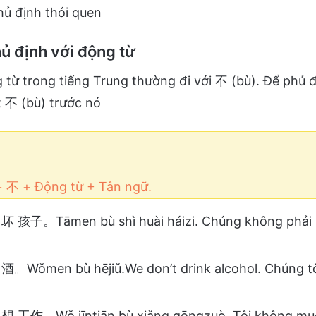
hủ định thói quen
ủ định với động từ
 từ trong tiếng Trung thường đi với 不 (bù). Để phủ
t 不 (bù) trước nó
+ 不 + Động từ + Tân ngữ.
 孩子。Tāmen bù shì huài háizi. Chúng không phải 
。Wǒmen bù hējiǔ.We don’t drink alcohol. Chúng t
 工作。Wǒ jīntiān bù xiǎng gōngzuò. Tôi không muố