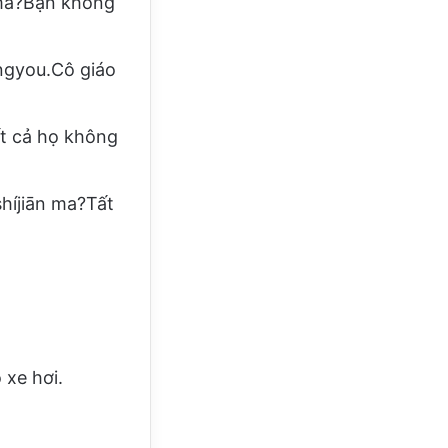
a?Bạn không
you.Cô giáo
 cả họ không
jiān ma?Tất
xe hơi.