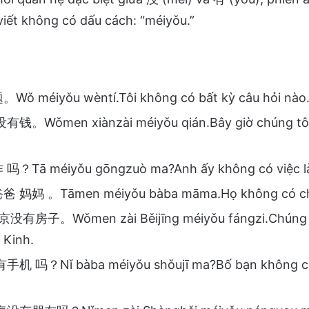
iết không có dấu cách: “méiyǒu.”
 méiyǒu wèntí.Tôi không có bất kỳ câu hỏi nào
。Wǒmen xiànzài méiyǒu qián.Bây giờ chúng tôi
Tā méiyǒu gōngzuò ma?Anh ấy không có việc l
妈妈 。Tāmen méiyǒu bàba māma.Họ không có ch
有房子。Wǒmen zài Běijīng méiyǒu fángzi.Chúng t
 Kinh.
 吗？Nǐ bàba méiyǒu shǒujī ma?Bố bạn không có 