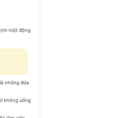
 định một động
là những đứa
ôi không uống
n làm việc