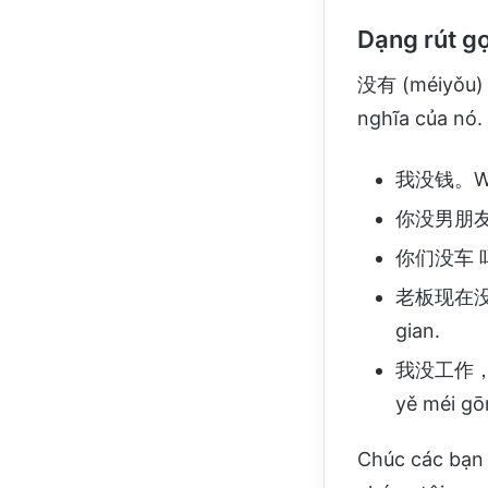
Dạng rút g
没有 (méiyǒu) c
nghĩa của nó.
我没钱。Wǒ m
你没男朋友吗？N
你们没车 吗？N
老板现在没时间。
gian.
我没工作，我 
yě méi gō
Chúc các bạn 