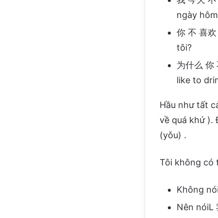
ngày hôm
你 不 喜欢 我
tôi?
为什么 你 不 
like to d
Hầu như tất c
về quá khứ ).
(yǒu) .
Tôi không có t
Không nó
Nên nóiL