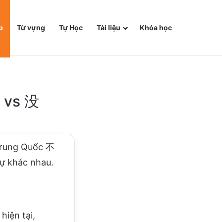
p
Từ vựng
Tự Học
Tài liệu
Khóa học
 vs 没
Trung Quốc 不
sự khác nhau.
hiện tại,