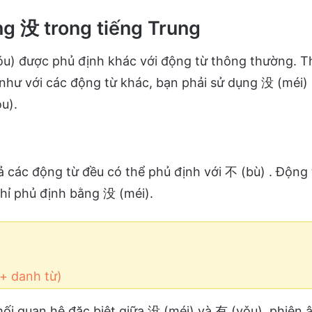
g 没 trong tiếng Trung
u) được phủ định khác với động từ thông thường. T
 như với các động từ khác, bạn phải sử dụng 没 (méi)
u).
ả các động từ đều có thể phủ định với 不 (bù) . Động 
chỉ phủ định bằng 没 (méi).
+ danh từ)
ối quan hệ đặc biệt giữa 没 (méi) và 有 (yǒu), phiê