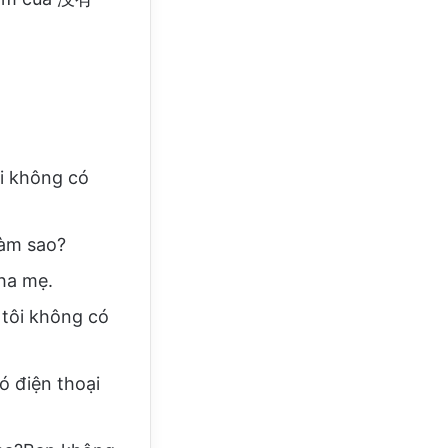
.
 không có
àm sao?
a mẹ.
ôi không có
điện thoại