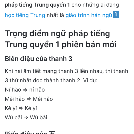
pháp tiếng Trung quyển 1
cho những ai đang
học tiếng Trung
nhất là
giáo trình hán ngữ
Trọng điểm ngữ pháp tiếng
Trung quyển 1 phiên bản mới
Biến điệu của thanh 3
Khi hai âm tiết mang thanh 3 liền nhau, thì thanh
3 thứ nhất đọc thành thanh 2. Ví dụ:
Nǐ hǎo ⇒ ní hǎo
Měi hǎo ⇒ Méi hǎo
Kě yǐ ⇒ Ké yǐ
Wǔ bǎi ⇒ Wú bǎi
Biến điệu của 不