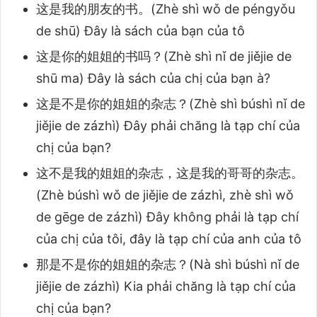
这是我的朋友的书。(Zhè shì wǒ de péngyǒu
de shū) Đây là sách của bạn của tô
这是你的姐姐的书吗？(Zhè shì nǐ de jiějie de
shū ma) Đây là sách của chị của bạn à?
这是不是你的姐姐的杂志？(Zhè shì búshì nǐ de
jiějie de zázhì) Đây phải chăng là tạp chí của
chị của bạn?
这不是我的姐姐的杂志，这是我的哥哥的杂志。
(Zhè búshì wǒ de jiějie de zázhì, zhè shì wǒ
de gēge de zázhì) Đây không phải là tạp chí
của chị của tôi, đây là tạp chí của anh của tô
那是不是你的姐姐的杂志？(Nà shì búshì nǐ de
jiějie de zázhì) Kia phải chăng là tạp chí của
chị của bạn?