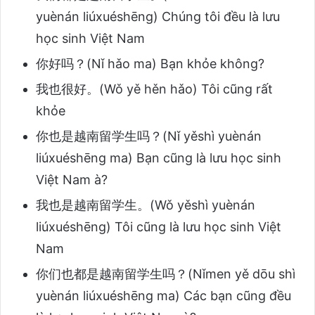
yuènán liúxuéshēng) Chúng tôi đều là lưu
học sinh Việt Nam
你好吗？(Nǐ hǎo ma) Bạn khỏe không?
我也很好。(Wǒ yě hěn hǎo) Tôi cũng rất
khỏe
你也是越南留学生吗？(Nǐ yěshì yuènán
liúxuéshēng ma) Bạn cũng là lưu học sinh
Việt Nam à?
我也是越南留学生。(Wǒ yěshì yuènán
liúxuéshēng) Tôi cũng là lưu học sinh Việt
Nam
你们也都是越南留学生吗？(Nǐmen yě dōu shì
yuènán liúxuéshēng ma) Các bạn cũng đều