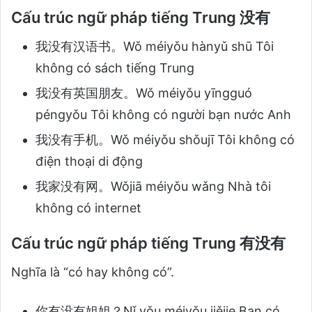
Cấu trúc ngữ pháp tiếng Trung 没有
我没有汉语书。Wǒ méiyǒu hànyǔ shū Tôi
không có sách tiếng Trung
我没有英国朋友。Wǒ méiyǒu yīngguó
péngyǒu Tôi không có người bạn nước Anh
我没有手机。Wǒ méiyǒu shǒujī Tôi không có
điện thoại di động
我家没有网。Wǒjiā méiyǒu wǎng Nhà tôi
không có internet
Cấu trúc ngữ pháp tiếng Trung 有没有
Nghĩa là “có hay không có”.
你有没有姐姐？Nǐ yǒu méiyǒu jiějie Bạn có