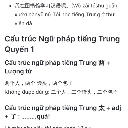
我在图书馆学习汉语呢。(Wǒ zài túshū guǎn
xuéxí hànyǔ ní) Tôi học tiếng Trung ở thư
viện đâ
Cấu trúc Ngữ pháp tiếng Trung
Quyển 1
Cấu trúc ngữ pháp tiếng Trung 两 +
Lượng từ
两个人，两个 馒头，两个包子
Không được dùng: 二个人，二个馒头，二个包子
Cấu trúc ngữ pháp tiếng Trung 太 + adj
+ 了
: ………quá!