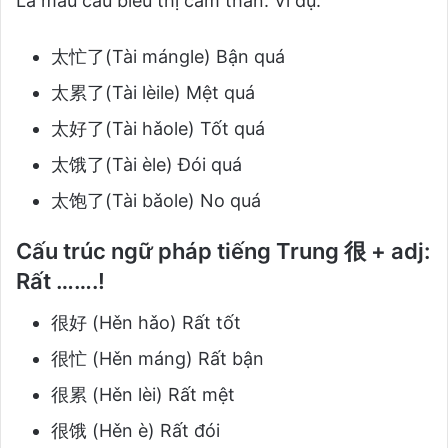
Là mẫu câu biểu thị cảm thán. Ví dụ:
太忙了(Tài mángle) Bận quá
太累了(Tài lèile) Mệt quá
太好了(Tài hǎole) Tốt quá
太饿了(Tài èle) Đói quá
太饱了(Tài bǎole) No quá
Cấu trúc ngữ pháp tiếng Trung 很 + adj:
Rất …….!
很好 (Hěn hǎo) Rất tốt
很忙 (Hěn máng) Rất bận
很累 (Hěn lèi) Rất mệt
很饿 (Hěn è) Rất đói