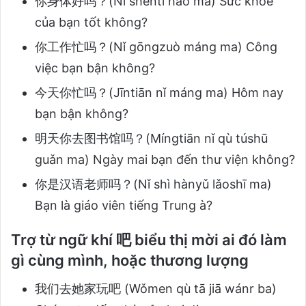
你身体好吗？(Nǐ shēntǐ hǎo ma) Sức khỏe
của bạn tốt không?
你工作忙吗？(Nǐ gōngzuò máng ma) Công
việc bạn bận không?
今天你忙吗？(Jīntiān nǐ máng ma) Hôm nay
bạn bận không?
明天你去图书馆吗？(Míngtiān nǐ qù túshū
guǎn ma) Ngày mai bạn đến thư viện không?
你是汉语老师吗？(Nǐ shì hànyǔ lǎoshī ma)
Bạn là giáo viên tiếng Trung à?
Trợ từ ngữ khí 吧 biểu thị mời ai đó làm
gì cùng mình, hoặc thương lượng
我们去她家玩吧 (Wǒmen qù tā jiā wánr ba)