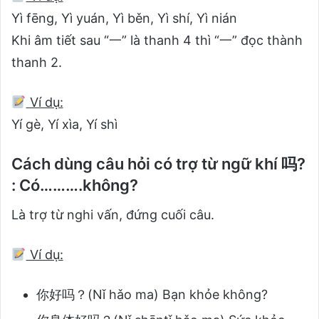
Yì fēng, Yì yuán, Yì běn, Yì shí, Yì nián
Khi âm tiết sau “一” là thanh 4 thì “一” đọc thành
thanh 2.
Ví dụ:
Yí gè, Yí xìa, Yí shì
Cách dùng câu hỏi có trợ từ ngữ khí 吗?
:
Có……….không?
Là trợ từ nghi vấn, đứng cuối câu.
Ví dụ:
你好吗？(Nǐ hǎo ma) Bạn khỏe không?