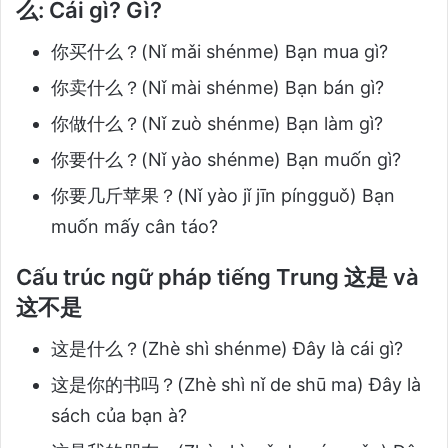
么: Cái gì? Gì?
你买什么？(Nǐ mǎi shénme) Bạn mua gì?
你卖什么？(Nǐ mài shénme) Bạn bán gì?
你做什么？(Nǐ zuò shénme) Bạn làm gì?
你要什么？(Nǐ yào shénme) Bạn muốn gì?
你要几斤苹果？(Nǐ yào jǐ jīn píngguǒ) Bạn
muốn mấy cân táo?
Cấu trúc ngữ pháp tiếng Trung 这是 và
这不是
这是什么？(Zhè shì shénme) Đây là cái gì?
这是你的书吗？(Zhè shì nǐ de shū ma) Đây là
sách của bạn à?