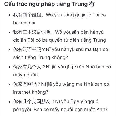
Cấu trúc ngữ pháp tiếng Trung 有
我有两个姐姐。Wǒ yǒu liǎng gè jiějie Tôi có
hai chị gái
我有三本汉语词典。Wǒ yǒusān běn hànyǔ
cídiǎn Tôi có ba quyển từ điển tiếng Trung
你有汉语书吗？Nǐ yǒu hànyǔ shū ma Bạn có
sách tiếng Trung không?
你家有几个人？Nǐ jiā yǒu jǐ ge rén Nhà bạn có
mấy người?
你家有网吗？Nǐ jiā yǒu wǎng ma Nhà bạn có
internet không?
你有几个英国朋友？Nǐ yǒu jǐ ge yīngguó
péngyǒu Bạn có mấy người bạn nước Anh?