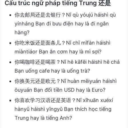
Cấu trúc ngữ pháp tiếng Trung 还是
你去邮局还是去银行？Nǐ qù yóujú háishì qù
yínháng Bạn đi bưu điện hay là đi ngân
hàng?
你吃米饭还是面条儿？Nǐ chī mǐfàn háishì
miàntiáor Bạn ăn cơm hay là mì sợi?
你喝咖啡还是喝茶？Nǐ hē kāfēi háishì hē chá
Bạn uống cafe hay là uống trà?
你换美元还是欧元？Nǐ huàn měiyuán háishì
ōuyuán Bạn đổi tiền USD hay là Euro?
你喜欢学习汉语还是英语？Nǐ xǐhuān xuéxí
hànyǔ háishì yīngyǔ Bạn thích học tiếng
Trung hay là tiếng Anh?