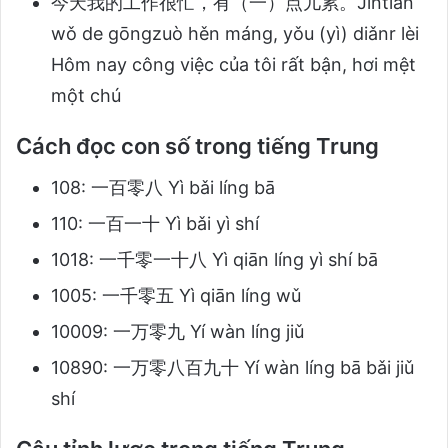
今天我的工作很忙，有（一）点儿累。Jīntiān
wǒ de gōngzuò hěn máng, yǒu (yì) diǎnr lèi
Hôm nay công việc của tôi rất bận, hơi mệt
một chú
Cách đọc con số trong tiếng Trung
108: 一百零八 Yì bǎi líng bā
110: 一百一十 Yì bǎi yì shí
1018: 一千零一十八 Yì qiān líng yì shí bā
1005: 一千零五 Yì qiān líng wǔ
10009: 一万零九 Yí wàn líng jiǔ
10890: 一万零八百九十 Yí wàn líng bā bǎi jiǔ
shí