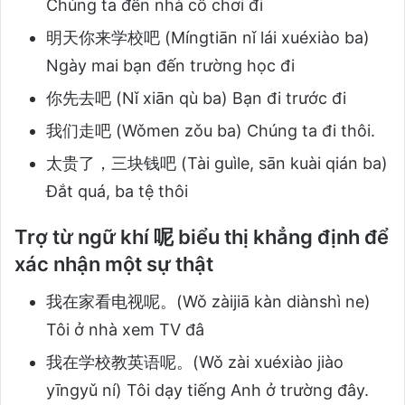
Chúng ta đến nhà cô chơi đi
明天你来学校吧 (Míngtiān nǐ lái xuéxiào ba)
Ngày mai bạn đến trường học đi
你先去吧 (Nǐ xiān qù ba) Bạn đi trước đi
我们走吧 (Wǒmen zǒu ba) Chúng ta đi thôi.
太贵了，三块钱吧 (Tài guìle, sān kuài qián ba)
Đắt quá, ba tệ thôi
Trợ từ ngữ khí 呢 biểu thị khẳng định để
xác nhận một sự thật
我在家看电视呢。(Wǒ zàijiā kàn diànshì ne)
Tôi ở nhà xem TV đâ
我在学校教英语呢。(Wǒ zài xuéxiào jiào
yīngyǔ ní) Tôi dạy tiếng Anh ở trường đây.