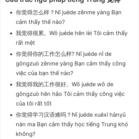
你觉得怎么样？Nǐ juéde zěnme yàng Bạn
cảm thấy thế nào?
我觉得很累。Wǒ juéde hěn lèi Tôi cảm thấy
rất mệt
你觉得你的工作怎么样? Nǐ juéde nǐ de
gōngzuò zěnme yàng Bạn cảm thấy công
việc của bạn thế nào?
我觉得我的工作很好。Wǒ juéde wǒ de
gōngzuò hěn hǎo Tôi cảm thấy công việc
của tôi rất tốt
你觉得学习汉语难吗？Nǐ juéde xuéxí hànyǔ
nán ma Bạn cảm thấy học tiếng Trung khó
không?