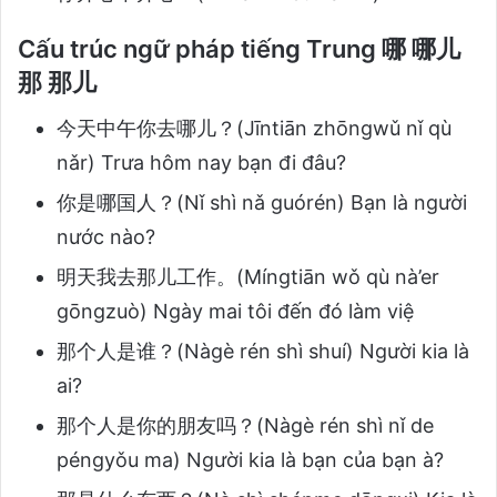
Cấu trúc ngữ pháp tiếng Trung 哪 哪儿
那 那儿
今天中午你去哪儿？(Jīntiān zhōngwǔ nǐ qù
nǎr) Trưa hôm nay bạn đi đâu?
你是哪国人？(Nǐ shì nǎ guórén) Bạn là người
nước nào?
明天我去那儿工作。(Míngtiān wǒ qù nà’er
gōngzuò) Ngày mai tôi đến đó làm việ
那个人是谁？(Nàgè rén shì shuí) Người kia là
ai?
那个人是你的朋友吗？(Nàgè rén shì nǐ de
péngyǒu ma) Người kia là bạn của bạn à?