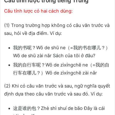
Câu tỉnh lược trong tiếng Trung
Câu tỉnh lược có hai cách dùng:
(1) Trong trường hợp không có câu văn trước và
sau, hỏi về địa điểm. Ví dụ:
我的书呢？Wǒ de shū ne（=我的书在哪儿？）
Wǒ de shū zài nǎr Sách của tôi ở đâu?
我的自行车呢？Wǒ de zìxíngchē ne（=我的自
行车在哪儿？）Wǒ de zìxíngchē zài nǎr
(2) Khi có câu văn trước và sau, ngữ nghĩa quyết
định dựa theo câu văn trước và sau đó. Ví dụ:
这是谁的包？Zhè shì shuí de bāo Đây là cái