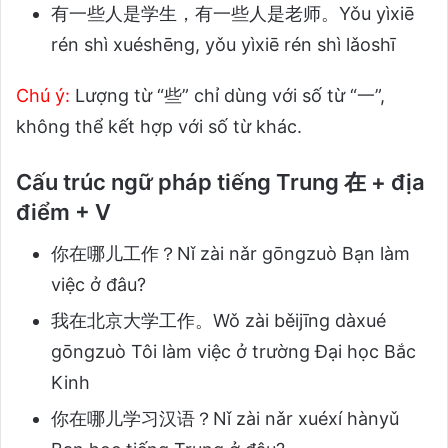
有一些人是学生，有一些人是老师。Yǒu yìxiē
rén shì xuéshēng, yǒu yìxiē rén shì lǎoshī
Chú ý:
Lượng từ “些” chỉ dùng với số từ “一”,
không thể kết hợp với số từ khác.
Cấu trúc ngữ pháp tiếng Trung 在 + địa
điểm + V
你在哪儿工作？Nǐ zài nǎr gōngzuò Bạn làm
việc ở đâu?
我在北京大学工作。Wǒ zài běijīng dàxué
gōngzuò Tôi làm việc ở trường Đại học Bắc
Kinh
你在哪儿学习汉语？Nǐ zài nǎr xuéxí hànyǔ