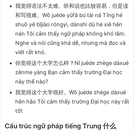
我觉得语法不太难。听和说也比较容易，但是读
和写很难。Wǒ juéde yǔfǎ bú tài ná Tīng hé
shuō yě bǐjiào róngyì, dànshì dú hé xiě hěn
nán Tôi cảm thấy ngữ pháp không khó lắm.
Nghe và nói cũng khá dễ, nhưng mà đọc và
viết rất khó.
你觉得这个大学怎么样？Nǐ juéde zhège dàxué
zěnme yàng Bạn cảm thấy trường Đại học
này thế nào?
我觉得这个大学很好。Wǒ juéde zhège dàxué
hěn hǎo Tôi cảm thấy trường Đại học này rất
tốt
Cấu trúc ngữ pháp tiếng Trung 什么