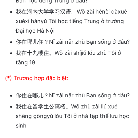
Bạn học tiếng Trung ở đâu?
我在河内大学学习汉语。Wǒ zài hénèi dàxué
xuéxí hànyǔ Tôi học tiếng Trung ở trường
Đại học Hà Nội
你在哪儿住？Nǐ zài nǎr zhù Bạn sống ở đâu?
我在十九楼住。Wǒ zài shíjiǔ lóu zhù Tôi ở
tầng 19
(*) Trường hợp đặc biệt:
你住在哪儿？Nǐ zài nǎr zhù Bạn sống ở đâu?
我住在留学生公寓楼。Wǒ zhù zài liú xué
shēng gōngyù lóu Tôi ở nhà tập thể lưu học
sinh