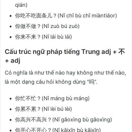
qián)
你吃不吃面条儿？(Nǐ chī bù chī miàntiáor)
你做不做？(Nǐ zuò bú zuò)
你来不来？(Nǐ lái bù lái)
Cấu trúc ngữ pháp tiếng Trung adj + 不
+ adj
Có nghĩa là như thế nào hay không như thế nào,
là một dạng câu hỏi không dùng “吗”.
你忙不忙？(Nǐ máng bù máng)
你累不累？(Nǐ lèi bú lèi)
你高兴不高兴？(Nǐ gāoxìng bù gāoxìng)
你开心不开心？(Nǐ kāixīn bù kāixīn)