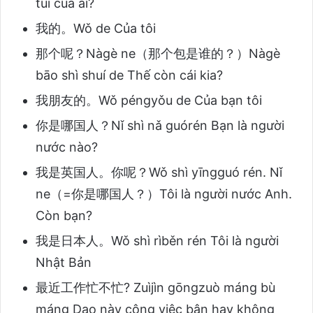
túi của ai?
我的。Wǒ de Của tôi
那个呢？Nàgè ne（那个包是谁的？）Nàgè
bāo shì shuí de Thế còn cái kia?
我朋友的。Wǒ péngyǒu de Của bạn tôi
你是哪国人？Nǐ shì nǎ guórén Bạn là người
nước nào?
我是英国人。你呢？Wǒ shì yīngguó rén. Nǐ
ne（=你是哪国人？）Tôi là người nước Anh.
Còn bạn?
我是日本人。Wǒ shì rìběn rén Tôi là người
Nhật Bản
最近工作忙不忙? Zuìjìn gōngzuò máng bù
máng Dạo này công việc bận hay không