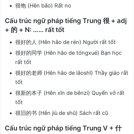
很饱 (Hěn bǎo) Rất no
Cấu trúc ngữ pháp tiếng Trung 很 + adj
+ 的 + N: …… rất tốt
很好的人 (Hěn hǎo de rén) Người rất tốt
很好的同学 (Hěn hǎo de tóngxué) Bạn học
rất tốt
很好的老师 (Hěn hǎo de lǎoshī) Thầy giáo rất
tốt
很新的本子 (Hěn xīn de běnzi) Quyển vở rất
tốt
很旧的书 (Hěn jiù de shū) Sách rất cũ
Cấu trúc ngữ pháp tiếng Trung V + 什