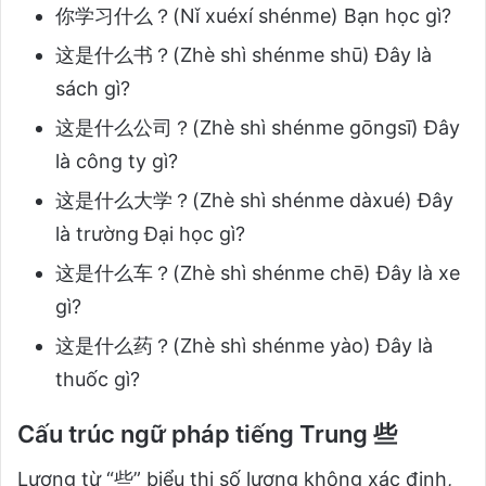
你学习什么？(Nǐ xuéxí shénme) Bạn học gì?
这是什么书？(Zhè shì shénme shū) Đây là
sách gì?
这是什么公司？(Zhè shì shénme gōngsī) Đây
là công ty gì?
这是什么大学？(Zhè shì shénme dàxué) Đây
là trường Đại học gì?
这是什么车？(Zhè shì shénme chē) Đây là xe
gì?
这是什么药？(Zhè shì shénme yào) Đây là
thuốc gì?
Cấu trúc ngữ pháp tiếng Trung 些
Lượng từ “些” biểu thị số lượng không xác định,