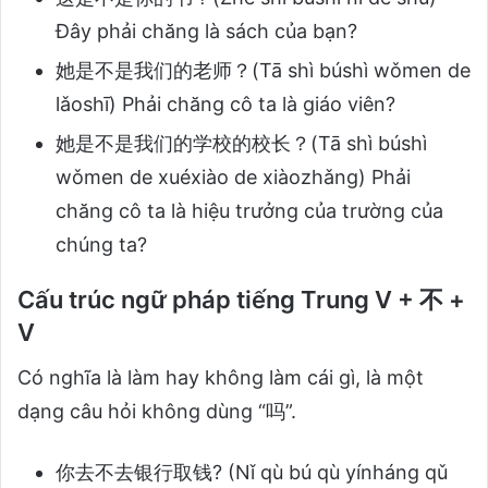
Đây phải chăng là sách của bạn?
她是不是我们的老师？(Tā shì búshì wǒmen de
lǎoshī) Phải chăng cô ta là giáo viên?
她是不是我们的学校的校长？(Tā shì búshì
wǒmen de xuéxiào de xiàozhǎng) Phải
chăng cô ta là hiệu trưởng của trường của
chúng ta?
Cấu trúc ngữ pháp tiếng Trung V + 不 +
V
Có nghĩa là làm hay không làm cái gì, là một
dạng câu hỏi không dùng “吗”.
你去不去银行取钱? (Nǐ qù bú qù yínháng qǔ