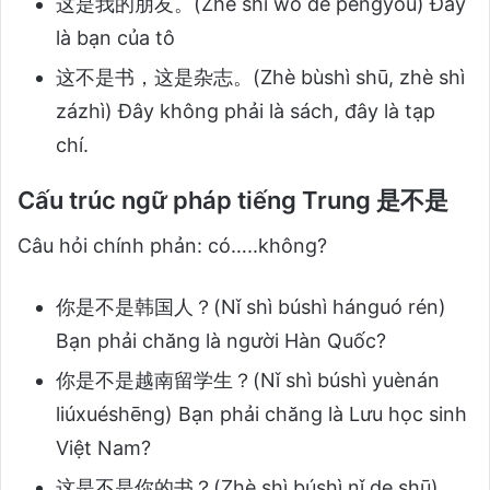
这是我的朋友。(Zhè shì wǒ de péngyǒu) Đây
là bạn của tô
这不是书，这是杂志。(Zhè bùshì shū, zhè shì
zázhì) Đây không phải là sách, đây là tạp
chí.
Cấu trúc ngữ pháp tiếng Trung 是不是
Câu hỏi chính phản: có…..không?
你是不是韩国人？(Nǐ shì búshì hánguó rén)
Bạn phải chăng là người Hàn Quốc?
你是不是越南留学生？(Nǐ shì búshì yuènán
liúxuéshēng) Bạn phải chăng là Lưu học sinh
Việt Nam?
这是不是你的书？(Zhè shì búshì nǐ de shū)