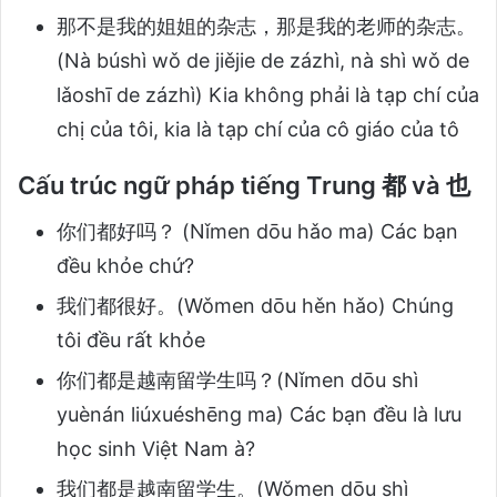
那不是我的姐姐的杂志，那是我的老师的杂志。
(Nà búshì wǒ de jiějie de zázhì, nà shì wǒ de
lǎoshī de zázhì) Kia không phải là tạp chí của
chị của tôi, kia là tạp chí của cô giáo của tô
Cấu trúc ngữ pháp tiếng Trung 都 và 也
你们都好吗？ (Nǐmen dōu hǎo ma) Các bạn
đều khỏe chứ?
我们都很好。(Wǒmen dōu hěn hǎo) Chúng
tôi đều rất khỏe
你们都是越南留学生吗？(Nǐmen dōu shì
yuènán liúxuéshēng ma) Các bạn đều là lưu
học sinh Việt Nam à?
我们都是越南留学生。(Wǒmen dōu shì