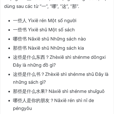
dùng sau các từ “一”, “哪”, “这”, “那”.
一些人 Yìxiē rén Một số người
一些书 Yìxiē shū Một số sách
哪些书 Nǎxiē shū Những sách nào
那些书 Nàxiē shū Những sách kia
这些是什么东西？Zhèxiē shì shénme dōngxi
Đây là những đồ gì?
这些是什么书？Zhèxiē shì shénme shū Đây là
những sách gì?
那些是什么水果? Nàxiē shì shénme shuǐguǒ
哪些人是你的朋友？Nǎxiē rén shì nǐ de
péngyǒu