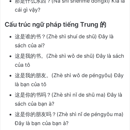
那是什么东西？(Nà shì shénme dōngxi) Kia là
cái gì vậy?
Cấu trúc ngữ pháp tiếng Trung 的
这是谁的书？(Zhè shì shuí de shū) Đây là
sách của ai?
这是我的书。(Zhè shì wǒ de shū) Đây là sách
của tô
这是我的朋友。(Zhè shì wǒ de péngyǒu) Đây
là bạn của tô
这是你的书吗？(Zhè shì nǐ de shū ma) Đây là
sách của bạn à?
这是你的朋友吗？(Zhè shì nǐ de péngyǒu ma)
Đây là bạn của bạn à?