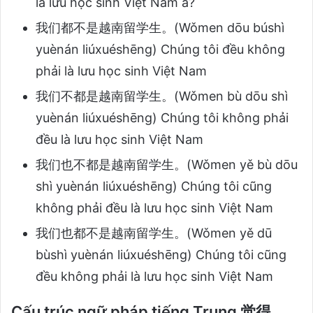
là lưu học sinh Việt Nam à?
我们都不是越南留学生。(Wǒmen dōu búshì
yuènán liúxuéshēng) Chúng tôi đều không
phải là lưu học sinh Việt Nam
我们不都是越南留学生。(Wǒmen bù dōu shì
yuènán liúxuéshēng) Chúng tôi không phải
đều là lưu học sinh Việt Nam
我们也不都是越南留学生。(Wǒmen yě bù dōu
shì yuènán liúxuéshēng) Chúng tôi cũng
không phải đều là lưu học sinh Việt Nam
我们也都不是越南留学生。(Wǒmen yě dū
bùshì yuènán liúxuéshēng) Chúng tôi cũng
đều không phải là lưu học sinh Việt Nam
Cấu trúc ngữ pháp tiếng Trung 觉得