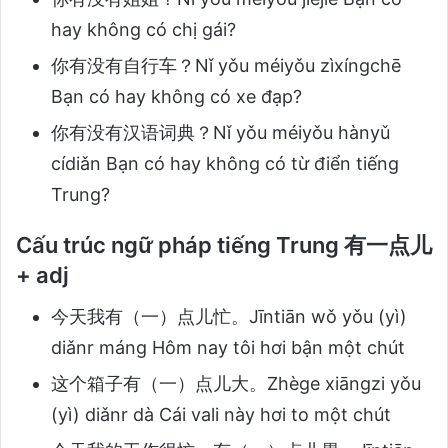
hay không có chị gái?
你有没有自行车？Nǐ yǒu méiyǒu zìxíngchē
Bạn có hay không có xe đạp?
你有没有汉语词典？Nǐ yǒu méiyǒu hànyǔ
cídiǎn Bạn có hay không có từ điển tiếng
Trung?
Cấu trúc ngữ pháp tiếng Trung 有一点儿
+ adj
今天我有（一）点儿忙。Jīntiān wǒ yǒu (yì)
diǎnr máng Hôm nay tôi hơi bận một chút
这个箱子有（一）点儿大。Zhège xiāngzi yǒu
(yì) diǎnr dà Cái vali này hơi to một chút