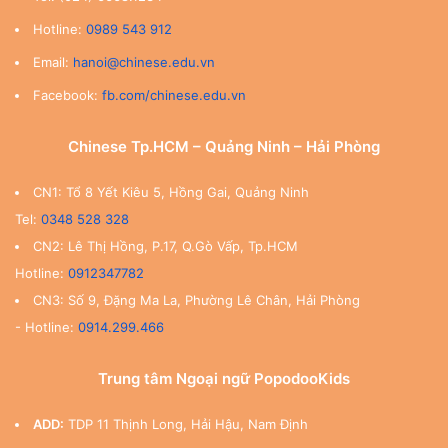
Hotline:
0989 543 912
Email:
hanoi@chinese.edu.vn
Facebook:
fb.com/chinese.edu.vn
Chinese Tp.HCM – Quảng Ninh – Hải Phòng
CN1: Tổ 8 Yết Kiêu 5, Hồng Gai, Quảng Ninh
Tel:
0348 528 328
CN2: Lê Thị Hồng, P.17, Q.Gò Vấp, Tp.HCM
Hotline:
0912347782
CN3: Số 9, Đặng Ma La, Phường Lê Chân, Hải Phòng
- Hotline:
0914.299.466
Trung tâm Ngoại ngữ PopodooKids
ADD:
TDP 11 Thịnh Long, Hải Hậu, Nam Định