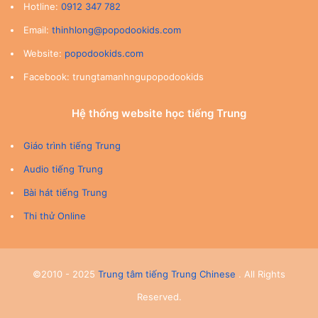
Hotline:
0912 347 782
Email:
thinhlong@popodookids.com
Website:
popodookids.com
Facebook: trungtamanhngupopodookids
Hệ thống website học tiếng Trung
Giáo trình tiếng Trung
Audio tiếng Trung
Bài hát tiếng Trung
Thi thử Online
©2010 - 2025
Trung tâm tiếng Trung Chinese
. All Rights
Reserved.