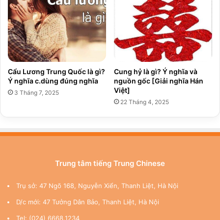
Cẩu Lương Trung Quốc là gì?
Cung hỷ là gì? Ý nghĩa và
Ý nghĩa c.dùng đúng nghĩa
nguồn gốc [Giải nghĩa Hán
Việt]
3 Tháng 7, 2025
22 Tháng 4, 2025
Trung tâm tiếng Trung Chinese
Trụ sở: 47 Ngõ 168, Nguyễn Xiển, Thanh Liệt, Hà Nội
D/c mới: 47 Tưởng Dân Bảo, Thanh Liệt, Hà Nội
Tel: (024) 6668.1234