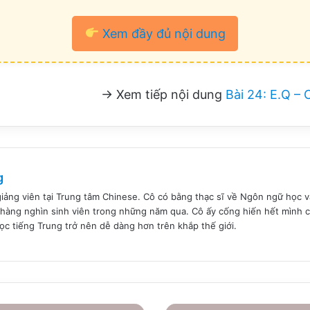
Xem đầy đủ nội dung
→ Xem tiếp nội dung
Bài 24: E.Q – 
g
giảng viên tại Trung tâm Chinese. Cô có bằng thạc sĩ về Ngôn ngữ học
hàng nghìn sinh viên trong những năm qua. Cô ấy cống hiến hết mình c
học tiếng Trung trở nên dễ dàng hơn trên khắp thế giới.
Bài