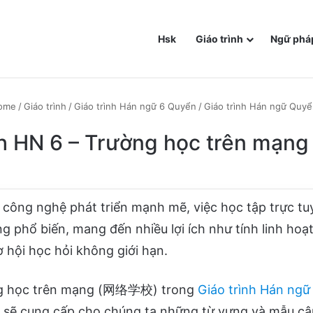
Hsk
Giáo trình
Ngữ phá
ome
/
Giáo trình
/
Giáo trình Hán ngữ 6 Quyển
/
Giáo trình Hán ngữ Quyể
ch HN 6 – Trường học trên mạng
i công nghệ phát triển mạnh mẽ, việc học tập trực tu
 phổ biến, mang đến nhiều lợi ích như tính linh hoạt,
ơ hội học hỏi không giới hạn.
ng học trên mạng (网络学校) trong
Giáo trình Hán ngữ
 sẽ cung cấp cho chúng ta những từ vựng và mẫu câu