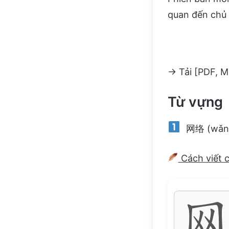
quan đến chủ 
→ Tải [PDF, M
Từ vựng
网络 (wǎngl
Cách viết 