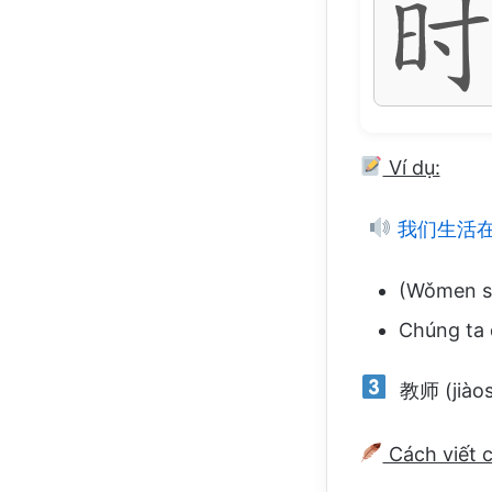
Ví dụ:
我们生活
(Wǒmen sh
Chúng ta 
教师 (jiàosh
Cách viết 