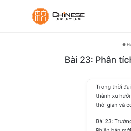
H
Bài 23: Phân tí
Trong thời đạ
thành xu hướng
thời gian và c
Bài 23: Trườ
Phiên bản mới