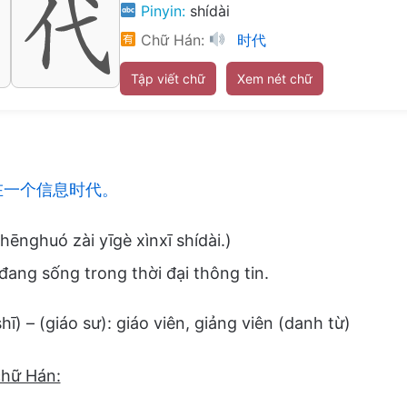
Pinyin:
shídài
Chữ Hán:
时代
Tập viết chữ
Xem nét chữ
在一个信息时代。
ēnghuó zài yīgè xìnxī shídài.)
đang sống trong thời đại thông tin.
ī) – (giáo sư): giáo viên, giảng viên (danh từ)
chữ Hán: