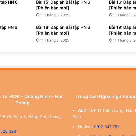
 tập HN 6
Bài 15: Đáp án Bài tập HN 6
Bài 16: Đáp á
[Phiên bản mới]
[Phiên bản m
11 Tháng 8, 2025
11 Tháng 8, 
 tập HN 6
Bài 18: Đáp án Bài tập HN 6
Bài 19: Đáp á
[Phiên bản mới]
[Phiên bản m
11 Tháng 8, 2025
11 Tháng 8, 
 Tp.HCM – Quảng Ninh – Hải
Trung tâm Ngoại ngữ Popo
Phòng
ADD:
TDP 11 Thịnh Long, Hải 
ổ 8 Yết Kiêu 5, Hồng Gai, Quảng
Định
Hotline:
0912 347 782
 528 328