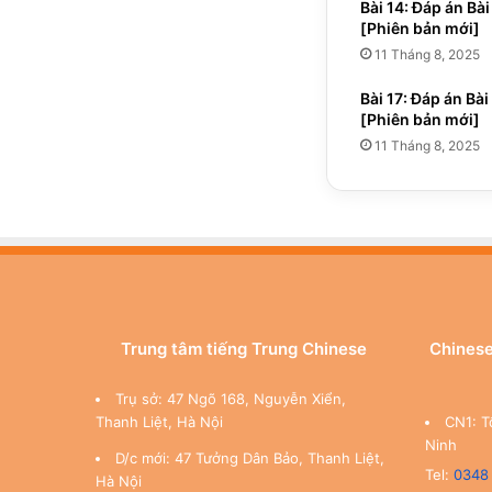
Bài 14: Đáp án Bài
[Phiên bản mới]
11 Tháng 8, 2025
Bài 17: Đáp án Bài
[Phiên bản mới]
11 Tháng 8, 2025
Trung tâm tiếng Trung Chinese
Chinese
Trụ sở: 47 Ngõ 168, Nguyễn Xiển,
Thanh Liệt, Hà Nội
CN1: T
Ninh
D/c mới: 47 Tưởng Dân Bảo, Thanh Liệt,
Tel:
0348
Hà Nội