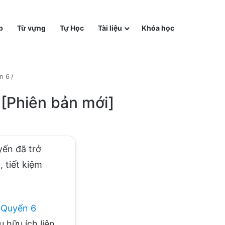
p
Từ vựng
Tự Học
Tài liệu
Khóa học
n 6
/
 [Phiên bản mới]
yến đã trở
 tiết kiệm
 Quyển 6
 hữu ích liên