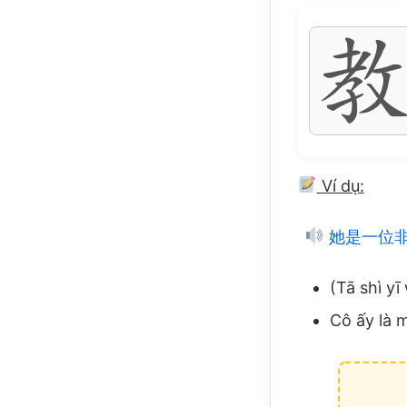
Ví dụ:
她是一位
(Tā shì yī
Cô ấy là m