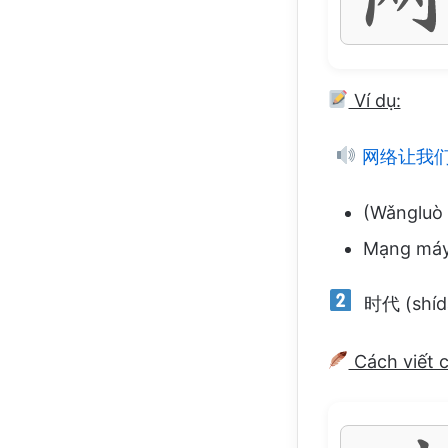
Ví dụ:
网络让我
(Wǎngluò 
Mạng máy 
时代 (shídài
Cách viết 