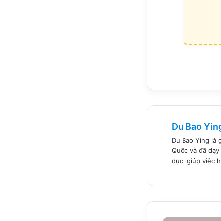
Du Bao Yin
Du Bao Ying là 
Quốc và đã dạy 
dục, giúp việc 
Bài