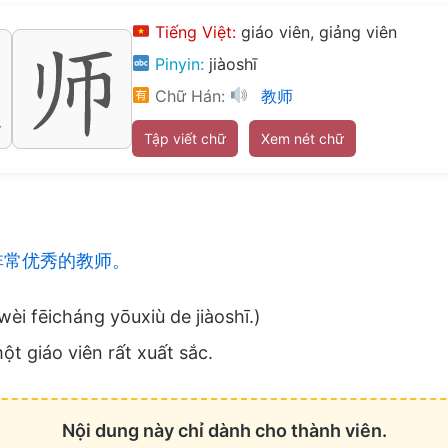
Tiếng Việt:
giáo viên, giảng viên
Pinyin:
jiàoshī
Chữ Hán:
教师
Tập viết chữ
Xem nét chữ
非常优秀的教师。
 wèi fēicháng yōuxiù de jiàoshī.)
ột giáo viên rất xuất sắc.
Nội dung này chỉ dành cho thành viên.