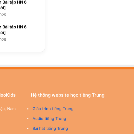
n Bài tập HN 6
ới]
2025
n Bài tập HN 6
ới]
2025
dooKids
Hệ thống website học tiếng Trung
Hậu, Nam
Giáo trình tiếng Trung
Audio tiếng Trung
Bài hát tiếng Trung