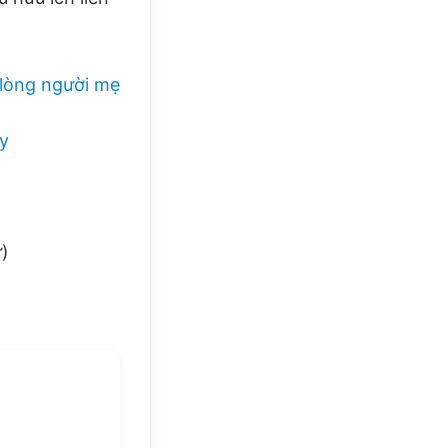
 lòng người mẹ
ây
)