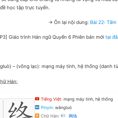
đề học tập trực tuyến.
→ Ôn lại nội dung:
Bài 22: Tấm
P3] Giáo trình Hán ngữ Quyển 6 Phiên bản mới
tại đ
uò) – (võng lạc): mạng máy tính, hệ thống (danh từ
chữ Hán:
Tiếng Việt:
mạng máy tính, hệ thống
Pinyin:
wǎngluò
Chữ Hán:
网络