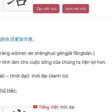
Tập viết chữ
Xem nét chữ
们的生活更加方便。
ràng wǒmen de shēnghuó gèngjiā fāngbiàn.)
tính làm cho cuộc sống của chúng ta tiện lợi hơn.
) – (thời đại): thời đại (danh từ)
chữ Hán:
Tiếng Việt:
thời đại