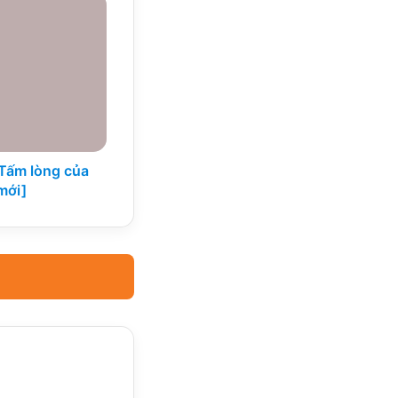
 Tấm lòng của
mới]