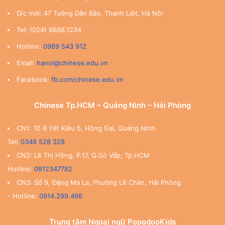
D/c mới: 47 Tưởng Dân Bảo, Thanh Liệt, Hà Nội
Tel: (024) 6668.1234
Hotline:
0989 543 912
Email:
hanoi@chinese.edu.vn
Facebook:
fb.com/chinese.edu.vn
Chinese Tp.HCM – Quảng Ninh – Hải Phòng
CN1: Tổ 8 Yết Kiêu 5, Hồng Gai, Quảng Ninh
Tel:
0348 528 328
CN2: Lê Thị Hồng, P.17, Q.Gò Vấp, Tp.HCM
Hotline:
0912347782
CN3: Số 9, Đặng Ma La, Phường Lê Chân, Hải Phòng
- Hotline:
0914.299.466
Trung tâm Ngoại ngữ PopodooKids