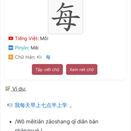
Tiếng Việt:
Mỗi
Pinyin:
Měi
Chữ Hán:
每
Tập viết chữ
Xem nét chữ
Ví dụ:
我每天早上七点半上学
。
/Wǒ měitiān zǎoshang qī diǎn bàn
shàngxué./