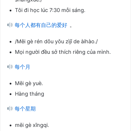
Tôi đi học lúc 7:30 mỗi sáng.
每个人都有自己的爱好
。
/Měi gè rén dōu yǒu zìjǐ de àihào./
Mọi người đều sở thích riêng của mình.
每个月
Měi gè yuè.
Hàng tháng
每个星期
měi gè xīngqi.