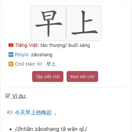
Tiếng Việt:
tảo thượng/ buổi sáng
Pinyin:
zǎoshang
Chữ Hán:
早上
Tập viết chữ
Xem nét chữ
Ví dụ:
今天早上他晚起
。
/Jīntiān zǎoshang tā wǎn qǐ./