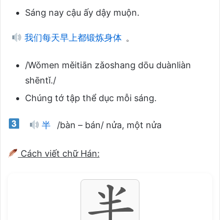
Sáng nay cậu ấy dậy muộn.
我们每天早上都锻炼身体
。
/Wǒmen měitiān zǎoshang dōu duànliàn
shēntǐ./
Chúng tớ tập thể dục mỗi sáng.
半
/bàn – bán/ nửa, một nửa
Cách viết chữ Hán: