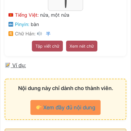
Tiếng Việt:
nửa, một nửa
Pinyin:
bàn
Chữ Hán:
半
Tập viết chữ
Xem nét chữ
Ví dụ:
Nội dung này chỉ dành cho thành viên.
Xem đầy đủ nội dung