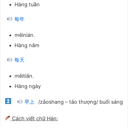
Hàng tuần
每年
měinián.
Hàng năm
每天
měitiān.
Hàng ngày
早上
/zǎoshang – tảo thượng/ buổi sáng
Cách viết chữ Hán: