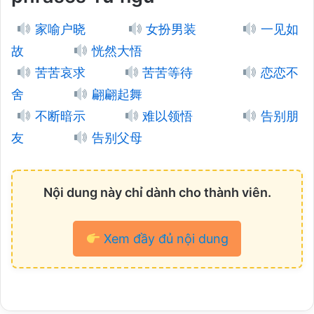
家喻户晓
女扮男装
一见如
故
恍然大悟
苦苦哀求
苦苦等待
恋恋不
舍
翩翩起舞
不断暗示
难以领悟
告别朋
友
告别父母
Nội dung này chỉ dành cho thành viên.
Xem đầy đủ nội dung