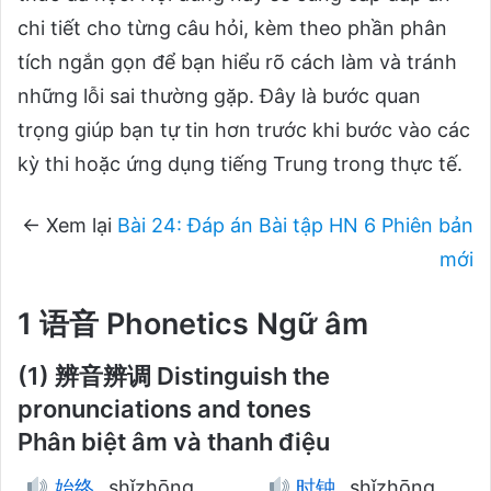
chi tiết cho từng câu hỏi, kèm theo phần phân
tích ngắn gọn để bạn hiểu rõ cách làm và tránh
những lỗi sai thường gặp. Đây là bước quan
trọng giúp bạn tự tin hơn trước khi bước vào các
kỳ thi hoặc ứng dụng tiếng Trung trong thực tế.
← Xem lại
Bài 24: Đáp án Bài tập HN 6 Phiên bản
mới
1 语音 Phonetics Ngữ âm
(1) 辨音辨调 Distinguish the
pronunciations and tones
Phân biệt âm và thanh điệu
始终
shǐzhōng
时钟
shǐzhōng