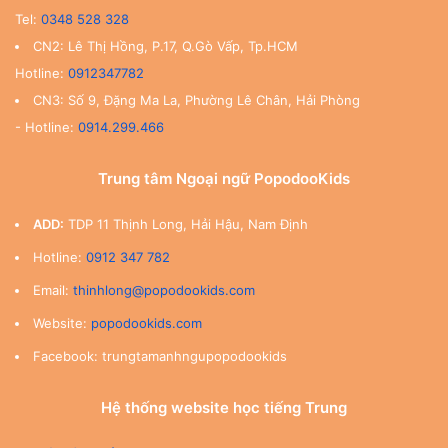
Tel:
0348 528 328
CN2: Lê Thị Hồng, P.17, Q.Gò Vấp, Tp.HCM
Hotline:
0912347782
CN3: Số 9, Đặng Ma La, Phường Lê Chân, Hải Phòng
- Hotline:
0914.299.466
Trung tâm Ngoại ngữ PopodooKids
ADD:
TDP 11 Thịnh Long, Hải Hậu, Nam Định
Hotline:
0912 347 782
Email:
thinhlong@popodookids.com
Website:
popodookids.com
Facebook: trungtamanhngupopodookids
Hệ thống website học tiếng Trung