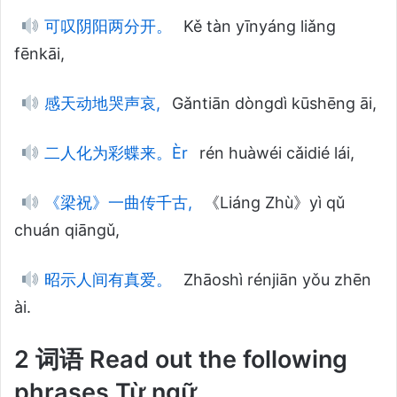
可叹阴阳两分开。
Kě tàn yīnyáng liǎng
fēnkāi,
感天动地哭声哀,
Gǎntiān dòngdì kūshēng āi,
二人化为彩蝶来。Èr
rén huàwéi cǎidié lái,
《梁祝》一曲传千古,
《Liáng Zhù》yì qǔ
chuán qiāngǔ,
昭示人间有真爱。
Zhāoshì rénjiān yǒu zhēn
ài.
2 词语 Read out the following
phrases Từ ngữ