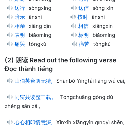
送行
sòngxíng
送信
sòng xìn
暗示
ānshì
按时
ānshì
相亲
xiāng qīn
相信
xiāngxìn
表明
biǎomíng
标明
biǎomíng
痛哭
tòngkǔ
痛苦
tòngkǔ
(2) 朗读 Read out the following verse
Đọc thành tiếng
山伯英台两无猜,
Shānbó Yīngtái liǎng wú cāi,
同窗共读整三载。
Tóngchuāng gòng dú
zhěng sān zǎi,
心心相印情意深,
Xīnxīn xiāngyìn qíngyì shēn,