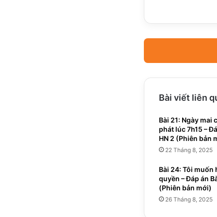
không
[Phiên
bản
mới]
Bài viết liên 
Bài 21: Ngày mai 
phát lúc 7h15 – Đá
HN 2 (Phiên bản 
22 Tháng 8, 2025
Bài 24: Tôi muốn 
quyền – Đáp án Bà
(Phiên bản mới)
26 Tháng 8, 2025