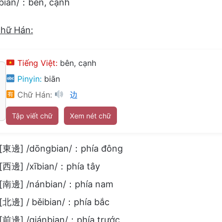
biān/：bên, cạnh
chữ Hán:
Tiếng Việt:
bên, cạnh
Pinyin:
biān
Chữ Hán:
边
Tập viết chữ
Xem nét chữ
[東邊] /dōngbian/：phía đông
[西邊] /xībian/：phía tây
[南邊] /nánbian/：phía nam
[北邊] / běibian/：phía bắc
[前邊] /qiánbian/：phía trước