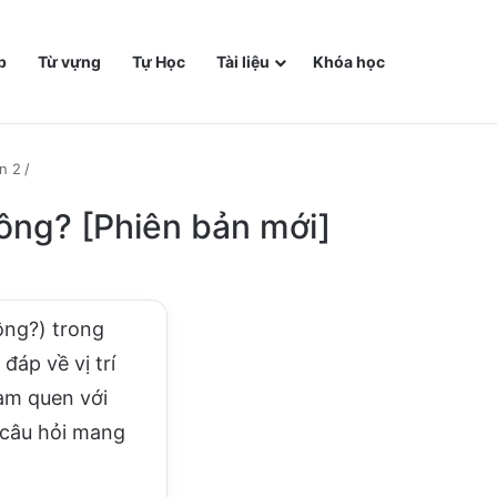
p
Từ vựng
Tự Học
Tài liệu
Khóa học
n 2
/
hông? [Phiên bản mới]
ng?) trong
đáp về vị trí
làm quen với
câu hỏi mang