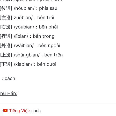
[後邊] /hòubian/：phía sau
[左邊] zuǒbian/：bên trái
[右邊] /yòubian/：bên phải
[裡邊] /lǐbian/：bên trong
[外邊] /wàibian/：bên ngoài
[上邊] /shàngbian/：bên trên
[下邊] /xiàbian/：bên dưới
í/：cách
chữ Hán:
Tiếng Việt:
cách