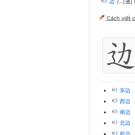
边
/…[邊] 
Cách viết 
东边
西边
南边
北边
前边