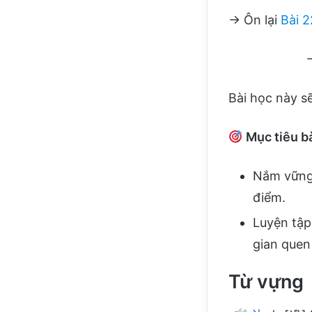
→ Ôn lại
Bài 2
Bài học này s
Mục tiêu bà
Nắm vững
điểm.
Luyện tập 
gian quen
Từ vựng