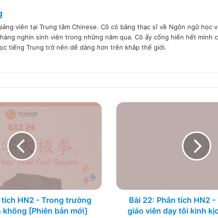
g
giảng viên tại Trung tâm Chinese. Cô có bằng thạc sĩ về Ngôn ngữ học
hàng nghìn sinh viên trong những năm qua. Cô ấy cống hiến hết mình c
học tiếng Trung trở nên dễ dàng hơn trên khắp thế giới.
Bài
22:
Phân
tích
HN2
-
Tôi
định
mời
giáo
 tích HN2 - Trong trường
Bài 22: Phân tích HN2 -
viên
 không [Phiên bản mới]
giáo viên dạy tôi kinh k