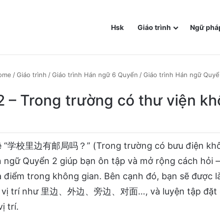
Hsk
Giáo trình
Ngữ phá
ome
/
Giáo trình
/
Giáo trình Hán ngữ 6 Quyển
/
Giáo trình Hán ngữ Quyể
2 – Trong trường có thư viện k
 đề “学校里边有邮局吗？” (Trong trường có bưu điện khô
n ngữ Quyển 2 giúp bạn ôn tập và mở rộng cách hỏi – 
ịa điểm trong không gian. Bên cạnh đó, bạn sẽ được 
chỉ vị trí như 里边、外边、旁边、对面…, và luyện tập đặt 
ị trí.