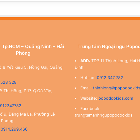
 Tp.HCM – Quảng Ninh – Hải
Trung tâm Ngoại ngữ Popo
Phòng
ADD:
TDP 11 Thịnh Long, Hải 
ổ 8 Yết Kiêu 5, Hồng Gai, Quảng
Định
Hotline:
0912 347 782
 528 328
Email:
thinhlong@popodookid
ê Thị Hồng, P.17, Q.Gò Vấp,
Website:
popodookids.com
912347782
Facebook:
ố 9, Đặng Ma La, Phường Lê
trungtamanhngupopodookids
i Phòng
:
0914.299.466