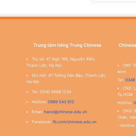
Trung tâm tiếng Trung Chinese
Chinese
Trụ sở: 47 Ngõ 168, Nguyễn Xiển,
Thanh Liệt, Hà Nội
CN1: T
Ninh
D/c mới: 47 Tưởng Dân Bảo, Thanh Liệt,
Tel:
0348
Hà Nội
CN2: L
Tel: (024) 6668.1234
Tp.HCM
Hotline:
0989 543 912
Hotline:
0
CN3: S
Email:
hanoi@chinese.edu.vn
Chân, Hả
Facebook:
fb.com/chinese.edu.vn
- Hotline