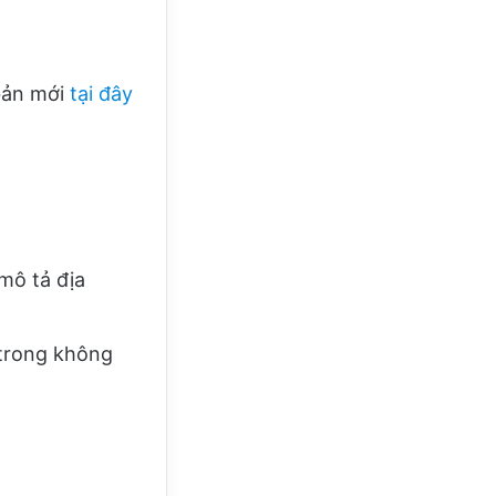
bản mới
tại đây
ô tả địa
n trong không