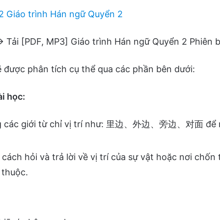
2 Giáo trình Hán ngữ Quyển 2
→ Tải [PDF, MP3] Giáo trình Hán ngữ Quyển 2 Phiên 
ẽ được phân tích cụ thể qua các phần bên dưới:
i học:
 các giới từ chỉ vị trí như: 里边、外边、旁边、对面 để m
cách hỏi và trả lời về vị trí của sự vật hoặc nơi chố
 thuộc.