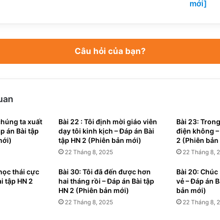
dạy
mới]
tôi
kinh
kịch
[Phiên
Câu hỏi của bạn?
bản
mới]
quan
chúng ta xuất
Bài 22 : Tôi định mời giáo viên
Bài 23: Tron
p án Bài tập
dạy tôi kinh kịch – Đáp án Bài
điện không –
mới)
tập HN 2 (Phiên bản mới)
2 (Phiên bản
22 Tháng 8, 2025
22 Tháng 8, 
học thái cực
Bài 30: Tôi đã đến được hơn
Bài 20: Chúc 
i tập HN 2
hai tháng rồi – Đáp án Bài tập
vẻ – Đáp án B
HN 2 (Phiên bản mới)
bản mới)
22 Tháng 8, 2025
22 Tháng 8, 