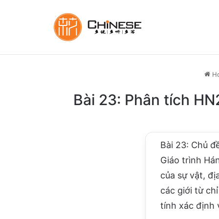
H
Bài 23: Phân tích HN
Bài 23: Chủ
Giáo trình Há
của sự vật, đ
các giới từ 
tính xác định v