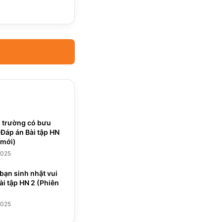
g trường có bưu
 Đáp án Bài tập HN
 mới)
2025
bạn sinh nhật vui
ài tập HN 2 (Phiên
2025