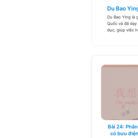
Du Bao Yin
Du Bao Ying là 
Quốc và đã dạy 
dục, giúp việc 
Bài
24:
Phân
tích
HN2
-
Trong
trường
có
bưu
Bài 24: Phân
điện
có bưu điện