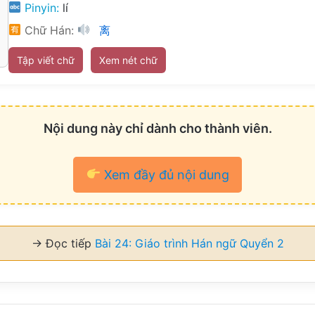
Pinyin:
lí
Chữ Hán:
离
Tập viết chữ
Xem nét chữ
Nội dung này chỉ dành cho thành viên.
Xem đầy đủ nội dung
→ Đọc tiếp
Bài 24: Giáo trình Hán ngữ Quyển 2