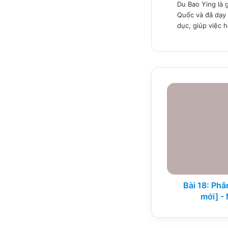
Du Bao Ying là 
Quốc và đã dạy 
dục, giúp việc 
Bài
18:
Phân
tích
HN
6
-
[Phiên
bản
mới]
Bài 18: Phâ
-
mới] -
Một
hộp
bánh