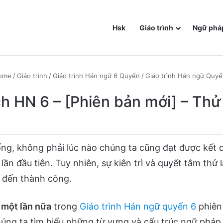
Hsk
Giáo trình
Ngữ phá
ome
/
Giáo trình
/
Giáo trình Hán ngữ 6 Quyển
/
Giáo trình Hán ngữ Quyể
ch HN 6 – [Phiên bản mới] – Thử
ng, không phải lúc nào chúng ta cũng đạt được kết
ần đầu tiên. Tuy nhiên, sự kiên trì và quyết tâm thử l
 đến thành công.
i một lần nữa
trong
Giáo trình Hán ngữ quyển 6
phiên
húng ta tìm hiểu những từ vựng và cấu trúc ngữ pháp