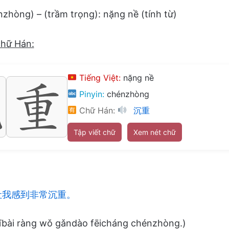
hòng) – (trầm trọng): nặng nề (tính từ)
chữ Hán:
Tiếng Việt:
nặng nề
Pinyin:
chénzhòng
Chữ Hán:
沉重
Tập viết chữ
Xem nét chữ
让我感到非常沉重。
hībài ràng wǒ gǎndào fēicháng chénzhòng.)