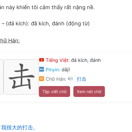
ần này khiến tôi cảm thấy rất nặng nề.
– (đả kích): đã kích, đánh (động từ)
chữ Hán:
Tiếng Việt:
đả kích, đánh
Pinyin:
dǎjī
Chữ Hán:
打击
Tập viết chữ
Xem nét chữ
了我很大的打击。