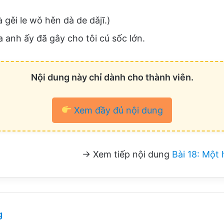
 gěi le wǒ hěn dà de dǎjī.)
a anh ấy đã gây cho tôi cú sốc lớn.
Nội dung này chỉ dành cho thành viên.
Xem đầy đủ nội dung
→ Xem tiếp nội dung
Bài 18: Một
g