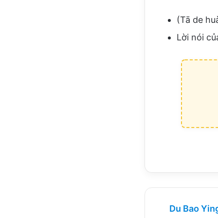
(Tā de huà
Lời nói củ
Du Bao Yin