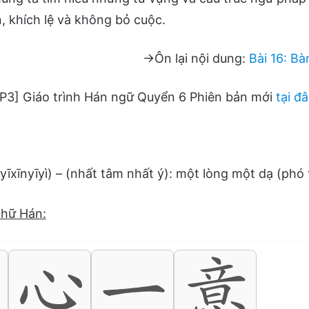
, khích lệ và không bỏ cuộc.
→Ôn lại nội dung:
Bài 16: Bà
P3] Giáo trình Hán ngữ Quyển 6 Phiên bản mới
tại đ
īnyīyì) – (nhất tâm nhất ý): một lòng một dạ (phó 
chữ Hán: