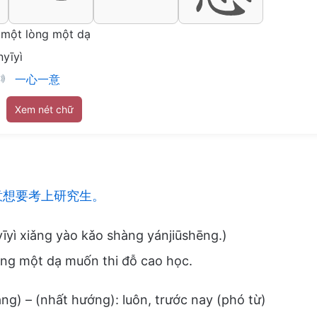
một lòng một dạ
nyīyì
一心一意
Xem nét chữ
意想要考上研究生。
yīyì xiǎng yào kǎo shàng yánjiūshēng.)
òng một dạ muốn thi đỗ cao học.
g) – (nhất hướng): luôn, trước nay (phó từ)