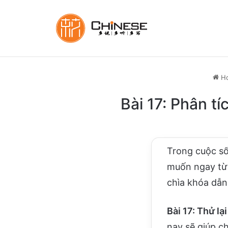
H
Bài 17: Phân tí
Trong cuộc số
muốn ngay từ l
chìa khóa dẫn
Bài 17: Thử lạ
nay sẽ giúp c