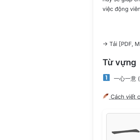
việc động viên
→ Tải [PDF, M
Từ vựng
一心一意 (yīx
Cách viết 