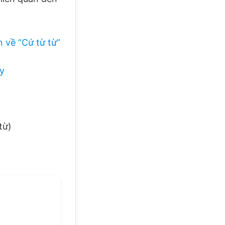
n về “Cứ từ từ”
ây
từ)