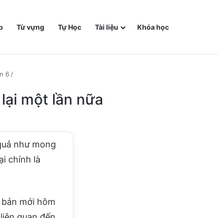
p
Từ vựng
Tự Học
Tài liệu
Khóa học
n 6
/
 lại một lần nữa
 quả như mong
ại chính là
 bản mới hôm
 liên quan đến