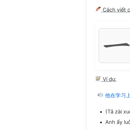
Cách viết 
Ví dụ:
他在学习
(Tā zài xu
Anh ấy lu