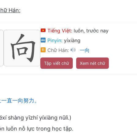
chữ Hán:
Tiếng Việt:
luôn, trước nay
Pinyin:
yíxiàng
Chữ Hán:
一向
Tập viết chữ
Xem nét chữ
上一直一向努力。
éxí shàng yīzhí yíxiàng nǔlì.)
ôn luôn nỗ lực trong học tập.