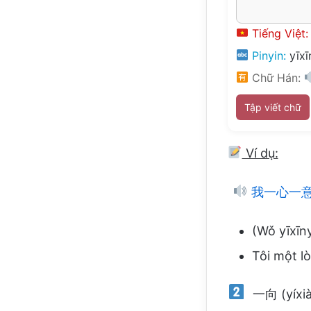
Tiếng Việt:
Pinyin:
yīxī
Chữ Hán:
Tập viết chữ
Ví dụ:
我一心一
(Wǒ yīxīn
Tôi một l
一向 (yíxiàn