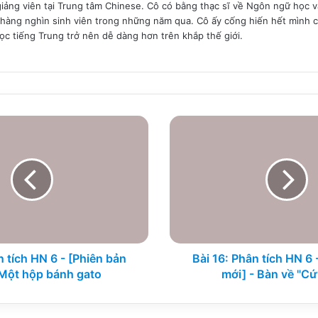
giảng viên tại Trung tâm Chinese. Cô có bằng thạc sĩ về Ngôn ngữ học
hàng nghìn sinh viên trong những năm qua. Cô ấy cống hiến hết mình c
học tiếng Trung trở nên dễ dàng hơn trên khắp thế giới.
Bài
16:
Phân
tích
HN
6
-
[Phiên
bản
mới]
n tích HN 6 - [Phiên bản
Bài 16: Phân tích HN 6 
-
 Một hộp bánh gato
mới] - Bàn về "Cứ
Bàn
về
"Cứ