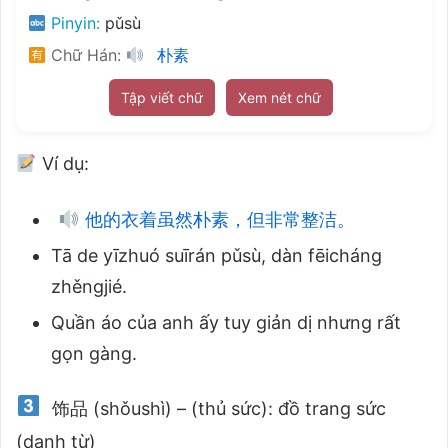
Pinyin:
pǔsù
Chữ Hán:
朴素
Tập viết chữ
Xem nét chữ
Ví dụ:
他的衣着虽然朴素，但非常整洁。
Tā de yīzhuó suīrán pǔsù, dàn fēicháng
zhěngjié.
Quần áo của anh ấy tuy giản dị nhưng rất
gọn gàng.
饰品 (shǒushì) – (thủ sức): đồ trang sức
(danh từ)