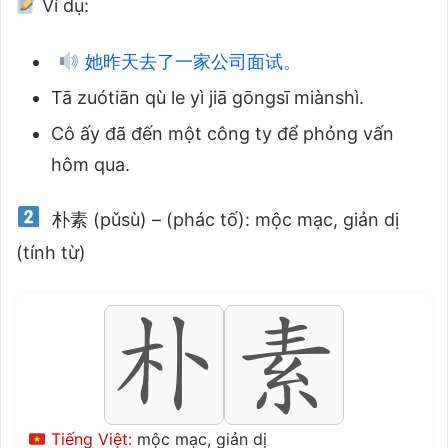
Ví dụ:
她昨天去了一家公司面试。
Tā zuótiān qù le yì jiā gōngsī miànshì.
Cô ấy đã đến một công ty để phỏng vấn
hôm qua.
朴素 (pǔsù) – (phác tố): mộc mạc, giản dị
(tính từ)
Tiếng Việt:
mộc mạc, giản dị