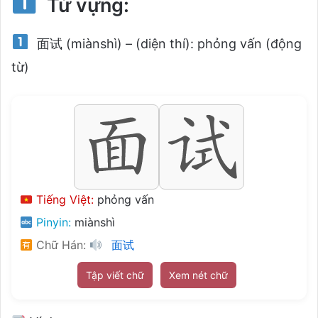
Từ vựng:
面试 (miànshì) – (diện thí): phỏng vấn (động
từ)
Tiếng Việt:
phỏng vấn
Pinyin:
miànshì
Chữ Hán:
面试
Tập viết chữ
Xem nét chữ