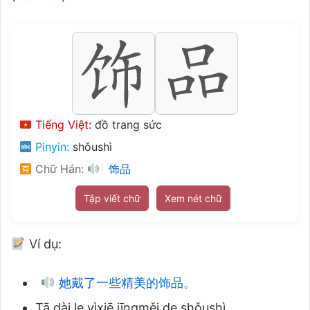
Tiếng Việt:
đồ trang sức
Pinyin:
shǒushì
Chữ Hán:
饰品
Tập viết chữ
Xem nét chữ
Ví dụ:
她戴了一些精美的饰品。
Tā dài le yìxiē jīngměi de shǒushì.