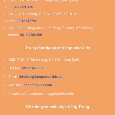
Tel:
0348 528 328
CN2: Lê Thị Hồng, P.17, Q.Gò Vấp, Tp.HCM
Hotline:
0912347782
CN3: Số 9, Đặng Ma La, Phường Lê Chân, Hải Phòng
- Hotline:
0914.299.466
Trung tâm Ngoại ngữ PopodooKids
ADD:
TDP 11 Thịnh Long, Hải Hậu, Nam Định
Hotline:
0912 347 782
Email:
thinhlong@popodookids.com
Website:
popodookids.com
Facebook: trungtamanhngupopodookids
Hệ thống website học tiếng Trung