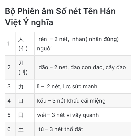
Bộ Phiên âm Số nét Tên Hán
Việt Ý nghĩa
人
rén – 2 nét, nhân( nhân đứng)
1
(亻)
người
刀
2
dāo – 2 nét, đao con dao, cây đao
(刂)
3
力
lì – 2 nét, lực sức mạnh
4
口
kǒu – 3 nét khẩu cái miệng
5
囗
wéi – 3 nét vi vây quanh
6
土
tǔ – 3 nét thổ đất