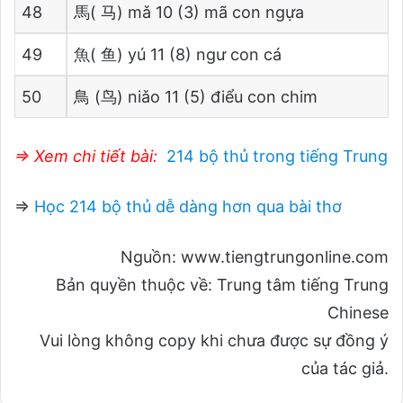
48
馬( 马) mǎ 10 (3) mã con ngựa
49
魚( 鱼) yú 11 (8) ngư con cá
50
鳥 (鸟) niǎo 11 (5) điểu con chim
⇒ Xem chi tiết bài:
214 bộ thủ trong tiếng Trung
⇒
Học 214 bộ thủ dễ dàng hơn qua bài thơ
Nguồn: www.tiengtrungonline.com
Bản quyền thuộc về: Trung tâm tiếng Trung
Chinese
Vui lòng không copy khi chưa được sự đồng ý
của tác giả.