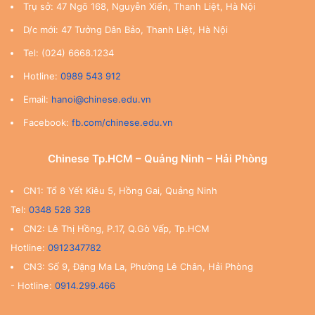
Trụ sở: 47 Ngõ 168, Nguyễn Xiển, Thanh Liệt, Hà Nội
D/c mới: 47 Tưởng Dân Bảo, Thanh Liệt, Hà Nội
Tel: (024) 6668.1234
Hotline:
0989 543 912
Email:
hanoi@chinese.edu.vn
Facebook:
fb.com/chinese.edu.vn
Chinese Tp.HCM – Quảng Ninh – Hải Phòng
CN1: Tổ 8 Yết Kiêu 5, Hồng Gai, Quảng Ninh
Tel:
0348 528 328
CN2: Lê Thị Hồng, P.17, Q.Gò Vấp, Tp.HCM
Hotline:
0912347782
CN3: Số 9, Đặng Ma La, Phường Lê Chân, Hải Phòng
- Hotline:
0914.299.466