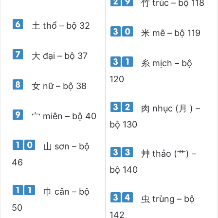
竹 trúc – bộ 118
土 thổ – bộ 32
米 mễ – bộ 119
大 đại – bộ 37
糸 mịch – bộ
120
女 nữ – bộ 38
肉 nhục (月 ) –
宀 miên – bộ 40
bộ 130
山 sơn – bộ
艸 thảo (艹) –
46
bộ 140
巾 cân – bộ
虫 trùng – bộ
50
142