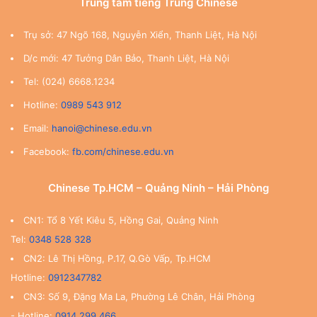
Trung tâm tiếng Trung Chinese
Trụ sở: 47 Ngõ 168, Nguyễn Xiển, Thanh Liệt, Hà Nội
D/c mới: 47 Tưởng Dân Bảo, Thanh Liệt, Hà Nội
Tel: (024) 6668.1234
Hotline:
0989 543 912
Email:
hanoi@chinese.edu.vn
Facebook:
fb.com/chinese.edu.vn
Chinese Tp.HCM – Quảng Ninh – Hải Phòng
CN1: Tổ 8 Yết Kiêu 5, Hồng Gai, Quảng Ninh
Tel:
0348 528 328
CN2: Lê Thị Hồng, P.17, Q.Gò Vấp, Tp.HCM
Hotline:
0912347782
CN3: Số 9, Đặng Ma La, Phường Lê Chân, Hải Phòng
- Hotline:
0914.299.466