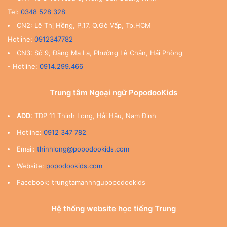
Tel:
0348 528 328
CN2: Lê Thị Hồng, P.17, Q.Gò Vấp, Tp.HCM
Hotline:
0912347782
CN3: Số 9, Đặng Ma La, Phường Lê Chân, Hải Phòng
- Hotline:
0914.299.466
Trung tâm Ngoại ngữ PopodooKids
ADD:
TDP 11 Thịnh Long, Hải Hậu, Nam Định
Hotline:
0912 347 782
Email:
thinhlong@popodookids.com
Website:
popodookids.com
Facebook: trungtamanhngupopodookids
Hệ thống website học tiếng Trung