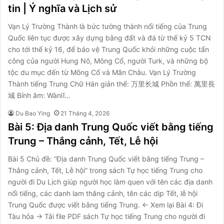
tin | Ý nghĩa và Lịch sử
Vạn Lý Trường Thành là bức tường thành nổi tiếng của Trung
Quốc liên tục được xây dựng bằng đất và đá từ thế kỷ 5 TCN
cho tới thế kỷ 16, để bảo vệ Trung Quốc khỏi những cuộc tấn
công của người Hung Nô, Mông Cổ, người Turk, và những bộ
tộc du mục đến từ Mông Cổ và Mãn Châu. Vạn Lý Trường
Thành tiếng Trung Chữ Hán giản thể: 万里长城 Phồn thể: 萬里長
城 Bính âm: Wànlĭ…
Du Bao Ying
21 Tháng 4, 2026
Bài 5: Địa danh Trung Quốc viết bằng tiếng
Trung – Thắng cảnh, Tết, Lễ hội
Bài 5 Chủ đề: “Địa danh Trung Quốc viết bằng tiếng Trung –
Thắng cảnh, Tết, Lễ hội” trong sách Tự học tiếng Trung cho
người đi Du Lịch giúp người học làm quen với tên các địa danh
nổi tiếng, các danh lam thắng cảnh, tên các dịp Tết, lễ hội
Trung Quốc được viết bằng tiếng Trung. ← Xem lại Bài 4: Đi
Tàu hỏa → Tải file PDF sách Tự học tiếng Trung cho người đi